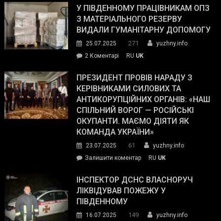
завойовує
У ПІВДЕННОМУ ПРАЦІВНИКАМ ОПЗ
симпатії
З МАТЕРІАЛЬНОГО РЕЗЕРВУ
виборців
ВИДАЛИ ГУМАНІТАРНУ ДОПОМОГУ
Трампа
271
25.07.2025
yuzhny.info
–
до
2 Коментарі
RU
UK
The
У
Wall
Південному
ПРЕЗИДЕНТ ПРОВІВ НАРАДУ З
Street
працівникам
КЕРІВНИКАМИ СИЛОВИХ ТА
Journal.
ОПЗ
АНТИКОРУПЦІЙНИХ ОРГАНІВ: «НАШ
з
СПІЛЬНИЙ ВОРОГ — РОСІЙСЬКІ
матеріального
ОКУПАНТИ. МАЄМО ДІЯТИ ЯК
резерву
КОМАНДА УКРАЇНИ»
видали
61
23.07.2025
yuzhny.info
гуманітарну
on
Залишити коментар
RU
UK
допомогу
Президент
провів
ІНСПЕКТОР ДСНС ВЛАСНОРУЧ
нараду
ЛІКВІДУВАВ ПОЖЕЖУ У
з
ПІВДЕННОМУ
керівниками
149
16.07.2025
yuzhny.info
силових