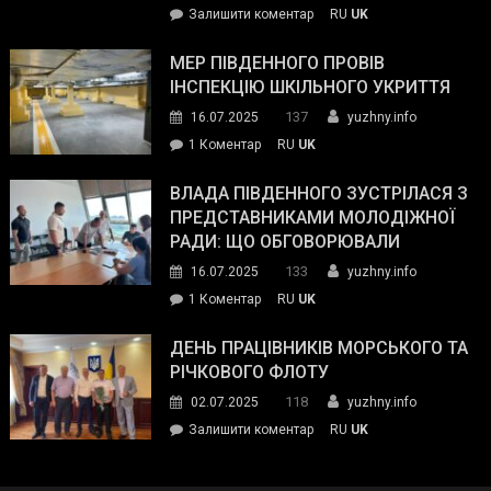
on
Залишити коментар
RU
UK
та
Інспектор
антикорупційних
ДСНС
МЕР ПІВДЕННОГО ПРОВІВ
органів:
власноруч
ІНСПЕКЦІЮ ШКІЛЬНОГО УКРИТТЯ
«Наш
ліквідував
спільний
137
16.07.2025
yuzhny.info
пожежу
ворог
до
1 Коментар
RU
UK
у
—
Мер
Південному
російські
Південного
ВЛАДА ПІВДЕННОГО ЗУСТРІЛАСЯ З
окупанти.
провів
ПРЕДСТАВНИКАМИ МОЛОДІЖНОЇ
Маємо
інспекцію
РАДИ: ЩО ОБГОВОРЮВАЛИ
діяти
шкільного
133
16.07.2025
yuzhny.info
як
укриття
команда
до
1 Коментар
RU
UK
України»
Влада
Південного
ДЕНЬ ПРАЦІВНИКІВ МОРСЬКОГО ТА
зустрілася
РІЧКОВОГО ФЛОТУ
з
118
02.07.2025
yuzhny.info
представниками
on
Залишити коментар
RU
UK
молодіжної
День
ради:
працівників
що