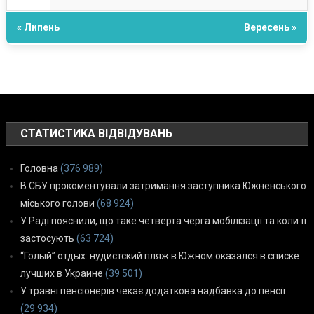
« Липень
Вересень »
СТАТИСТИКА ВІДВІДУВАНЬ
Головна
(376 989)
В СБУ прокоментували затримання заступника Южненського
міського голови
(68 924)
У Раді пояснили, що таке четверта черга мобілізації та коли її
застосують
(63 724)
“Голый” отдых: нудистский пляж в Южном оказался в списке
лучших в Украине
(39 501)
У травні пенсіонерів чекає додаткова надбавка до пенсії
(29 934)