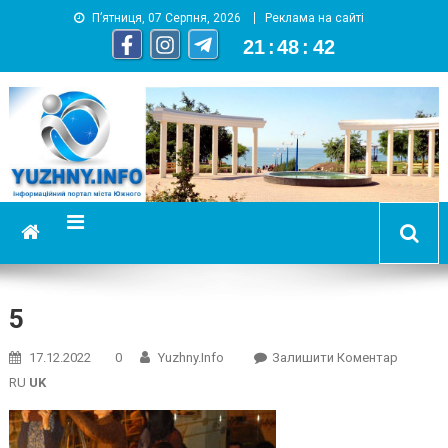
П’ятниця, 07 Серпня, 2026
Реклама на сайті
21
:
48
:
42
YUZHNY.INFO
информационный портал города Южный
5
On
17.12.2022
0
Yuzhny.info
Залишити Коментар
5
RU
UK