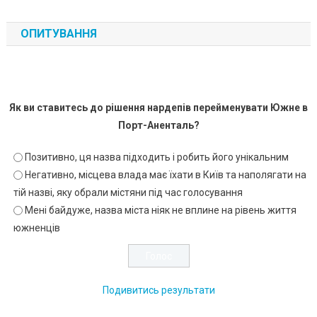
ОПИТУВАННЯ
Як ви ставитесь до рішення нардепів перейменувати Южне в
Порт-Аненталь?
Позитивно, ця назва підходить і робить його унікальним
Негативно, місцева влада має їхати в Київ та наполягати на
тій назві, яку обрали містяни під час голосування
Мені байдуже, назва міста ніяк не вплине на рівень життя
южненців
Подивитись результати