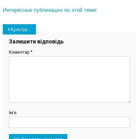
Интересные публикации по этой теме:
Навігація
Культурний фронт: в Южному відбулось закриття фестивалю «Натхненні часом»
записів
Залишити відповідь
Коментар
*
Ім'я