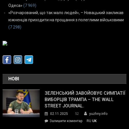
Одеса»
(7 969)
«Розчарований, що так мало людей», – Новацький закликав
южненців приходити на прощання з полеглими військовими
(7 298)
НОВІ
ЗЕЛЕНСЬКИЙ ЗАВОЙОВУЄ СИМПАТІЇ
ВИБОРЦІВ ТРАМПА – THE WALL
STREET JOURNAL.
52
02.11.2025
yuzhny.info
on
Залишити коментар
RU
UK
Зеленський