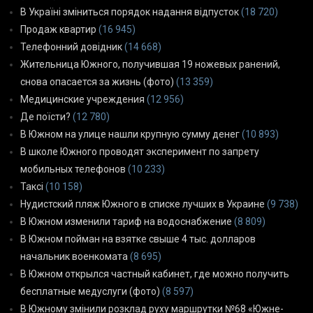
В Україні зміниться порядок надання відпусток
(18 720)
Продаж квартир
(16 945)
Телефонний довідник
(14 668)
Жительница Южного, получившая 19 ножевых ранений,
снова опасается за жизнь (фото)
(13 359)
Медицинские учреждения
(12 956)
Де поїсти?
(12 780)
В Южном на улице нашли крупную сумму денег
(10 893)
В школе Южного проводят эксперимент по запрету
мобильных телефонов
(10 233)
Таксі
(10 158)
Нудистский пляж Южного в списке лучших в Украине
(9 738)
В Южном изменили тариф на водоснабжение
(8 809)
В Южном пойман на взятке свыше 4 тыс. долларов
начальник военкомата
(8 695)
В Южном открылся частный кабинет, где можно получить
бесплатные медуслуги (фото)
(8 597)
В Южному змінили розклад руху маршрутки №68 «Южне-