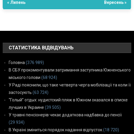
« Липень
Вересень »
СТАТИСТИКА ВІДВІДУВАНЬ
Головна
(376 989)
В СБУ прокоментували затримання заступника Южненського
міського голови
(68 924)
У Раді пояснили, що таке четверта черга мобілізації та коли її
застосують
(63 724)
“Голый” отдых: нудистский пляж в Южном оказался в списке
лучших в Украине
(39 505)
У травні пенсіонерів чекає додаткова надбавка до пенсії
(29 934)
В Україні зміниться порядок надання відпусток
(18 720)