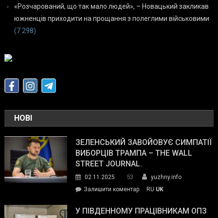
«Розчарований, що так мало людей», – Новацький закликав
южненців приходити на прощання з полеглими військовими
(7 298)
НОВІ
ЗЕЛЕНСЬКИЙ ЗАВОЙОВУЄ СИМПАТІЇ
ВИБОРЦІВ ТРАМПА – THE WALL
STREET JOURNAL.
53
02.11.2025
yuzhny.info
on
Залишити коментар
RU
UK
Зеленський
завойовує
У ПІВДЕННОМУ ПРАЦІВНИКАМ ОПЗ