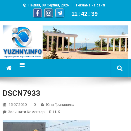
Неділя, 09 Серпня, 2026
Реклама на сайті
11
:
42
:
40
YUZHNY.INFO
информационный портал города Южный
DSCN7933
15.07.2020
0
Юля Гринишина
On
Залишити Коментар
RU
UK
DSCN7933