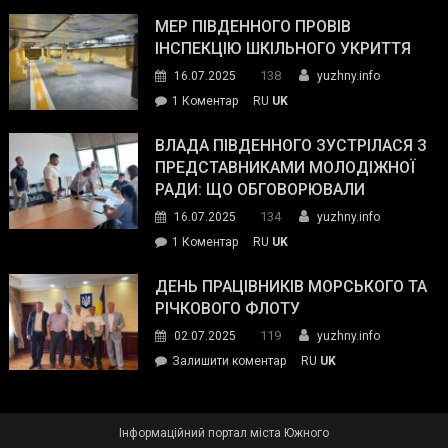
Інспектор
антикорупційних
ДСНС
МЕР ПІВДЕННОГО ПРОВІВ
органів:
власноруч
ІНСПЕКЦІЮ ШКІЛЬНОГО УКРИТТЯ
«Наш
ліквідував
спільний
138
16.07.2025
yuzhny.info
пожежу
ворог
до
1 Коментар
RU
UK
у
—
Мер
Південному
російські
Південного
ВЛАДА ПІВДЕННОГО ЗУСТРІЛАСЯ З
окупанти.
провів
ПРЕДСТАВНИКАМИ МОЛОДІЖНОЇ
Маємо
інспекцію
РАДИ: ЩО ОБГОВОРЮВАЛИ
діяти
шкільного
134
16.07.2025
yuzhny.info
як
укриття
команда
до
1 Коментар
RU
UK
України»
Влада
Південного
ДЕНЬ ПРАЦІВНИКІВ МОРСЬКОГО ТА
зустрілася
РІЧКОВОГО ФЛОТУ
з
119
02.07.2025
yuzhny.info
представниками
on
Залишити коментар
RU
UK
молодіжної
День
ради:
працівників
що
морського
обговорювали
Інформаційний портал міста Южного
та