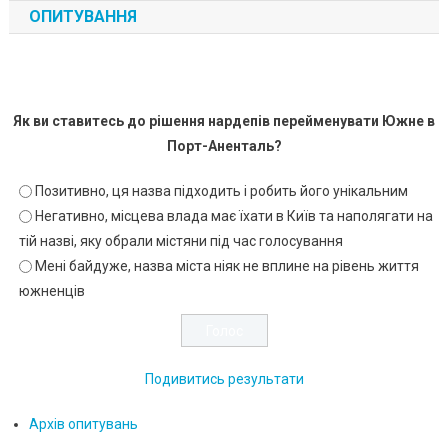
ОПИТУВАННЯ
Як ви ставитесь до рішення нардепів перейменувати Южне в
Порт-Аненталь?
Позитивно, ця назва підходить і робить його унікальним
Негативно, місцева влада має їхати в Київ та наполягати на
тій назві, яку обрали містяни під час голосування
Мені байдуже, назва міста ніяк не вплине на рівень життя
южненців
Подивитись результати
Архів опитувань