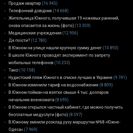
Продаж квартир
(16 945)
Телефонний довідник
(14 668)
Жительница Южного, получившая 19 ножевых ранений,
снова опасается за жизнь (фото)
(13 359)
Медицинские учреждения
(12 956)
Де поїсти?
(12 780)
В Южном на улице нашли крупную сумму денег
(10 893)
В школе Южного проводят эксперимент по запрету
мобильных телефонов
(10 233)
Таксі
(10 158)
Нудистский пляж Южного в списке лучших в Украине
(9 741)
В Южном изменили тариф на водоснабжение
(8 809)
В Южном пойман на взятке свыше 4 тыс. долларов
начальник военкомата
(8 695)
В Южном открылся частный кабинет, где можно получить
бесплатные медуслуги (фото)
(8 597)
В Южному змінили розклад руху маршрутки №68 «Южне-
Одеса»
(7 969)