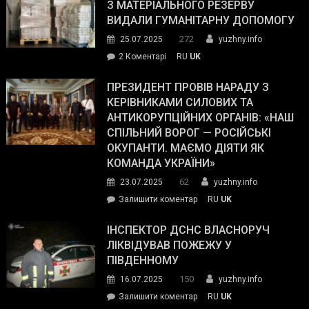
симпатії
З МАТЕРІАЛЬНОГО РЕЗЕРВУ
виборців
ВИДАЛИ ГУМАНІТАРНУ ДОПОМОГУ
Трампа
272
25.07.2025
yuzhny.info
–
до
2 Коментарі
RU
UK
The
У
Wall
Південному
ПРЕЗИДЕНТ ПРОВІВ НАРАДУ З
Street
працівникам
КЕРІВНИКАМИ СИЛОВИХ ТА
Journal.
ОПЗ
АНТИКОРУПЦІЙНИХ ОРГАНІВ: «НАШ
з
СПІЛЬНИЙ ВОРОГ — РОСІЙСЬКІ
матеріального
ОКУПАНТИ. МАЄМО ДІЯТИ ЯК
резерву
КОМАНДА УКРАЇНИ»
видали
62
23.07.2025
yuzhny.info
гуманітарну
on
Залишити коментар
RU
UK
допомогу
Президент
провів
ІНСПЕКТОР ДСНС ВЛАСНОРУЧ
нараду
ЛІКВІДУВАВ ПОЖЕЖУ У
з
ПІВДЕННОМУ
керівниками
150
16.07.2025
yuzhny.info
силових
on
Залишити коментар
RU
UK
та