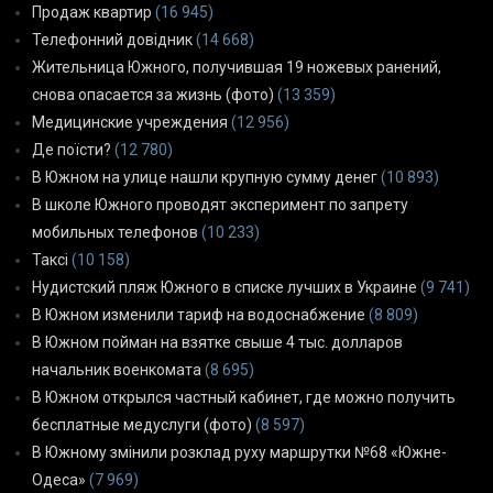
Продаж квартир
(16 945)
Телефонний довідник
(14 668)
Жительница Южного, получившая 19 ножевых ранений,
снова опасается за жизнь (фото)
(13 359)
Медицинские учреждения
(12 956)
Де поїсти?
(12 780)
В Южном на улице нашли крупную сумму денег
(10 893)
В школе Южного проводят эксперимент по запрету
мобильных телефонов
(10 233)
Таксі
(10 158)
Нудистский пляж Южного в списке лучших в Украине
(9 741)
В Южном изменили тариф на водоснабжение
(8 809)
В Южном пойман на взятке свыше 4 тыс. долларов
начальник военкомата
(8 695)
В Южном открылся частный кабинет, где можно получить
бесплатные медуслуги (фото)
(8 597)
В Южному змінили розклад руху маршрутки №68 «Южне-
Одеса»
(7 969)