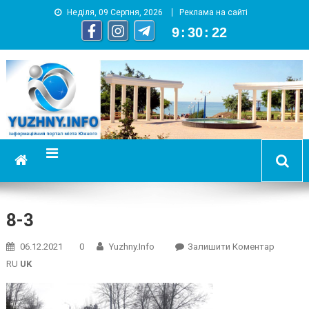
Неділя, 09 Серпня, 2026
Реклама на сайті
9
:
30
:
23
YUZHNY.INFO
информационный портал города Южный
8-3
On
06.12.2021
0
Yuzhny.info
Залишити Коментар
8-
RU
UK
3