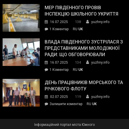
Інспектор
антикорупційних
ДСНС
МЕР ПІВДЕННОГО ПРОВІВ
органів:
власноруч
ІНСПЕКЦІЮ ШКІЛЬНОГО УКРИТТЯ
«Наш
ліквідував
спільний
138
16.07.2025
yuzhny.info
пожежу
ворог
до
1 Коментар
RU
UK
у
—
Мер
Південному
російські
Південного
ВЛАДА ПІВДЕННОГО ЗУСТРІЛАСЯ З
окупанти.
провів
ПРЕДСТАВНИКАМИ МОЛОДІЖНОЇ
Маємо
інспекцію
РАДИ: ЩО ОБГОВОРЮВАЛИ
діяти
шкільного
134
16.07.2025
yuzhny.info
як
укриття
команда
до
1 Коментар
RU
UK
України»
Влада
Південного
ДЕНЬ ПРАЦІВНИКІВ МОРСЬКОГО ТА
зустрілася
РІЧКОВОГО ФЛОТУ
з
119
02.07.2025
yuzhny.info
представниками
on
Залишити коментар
RU
UK
молодіжної
День
ради:
працівників
що
морського
обговорювали
Інформаційний портал міста Южного
та