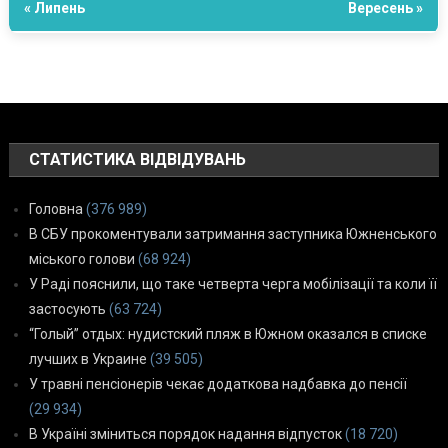
« Липень
Вересень »
СТАТИСТИКА ВІДВІДУВАНЬ
Головна
(376 989)
В СБУ прокоментували затримання заступника Южненського
міського голови
(68 924)
У Раді пояснили, що таке четверта черга мобілізації та коли її
застосують
(63 724)
“Голый” отдых: нудистский пляж в Южном оказался в списке
лучших в Украине
(39 505)
У травні пенсіонерів чекає додаткова надбавка до пенсії
(29 934)
В Україні зміниться порядок надання відпусток
(18 720)