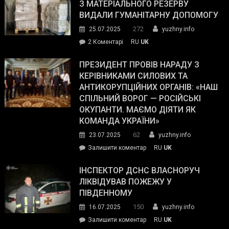
симпатії
З МАТЕРІАЛЬНОГО РЕЗЕРВУ
виборців
ВИДАЛИ ГУМАНІТАРНУ ДОПОМОГУ
Трампа
272
25.07.2025
yuzhny.info
–
до
2 Коментарі
RU
UK
The
У
Wall
Південному
ПРЕЗИДЕНТ ПРОВІВ НАРАДУ З
Street
працівникам
КЕРІВНИКАМИ СИЛОВИХ ТА
Journal.
ОПЗ
АНТИКОРУПЦІЙНИХ ОРГАНІВ: «НАШ
з
СПІЛЬНИЙ ВОРОГ — РОСІЙСЬКІ
матеріального
ОКУПАНТИ. МАЄМО ДІЯТИ ЯК
резерву
КОМАНДА УКРАЇНИ»
видали
62
23.07.2025
yuzhny.info
гуманітарну
on
Залишити коментар
RU
UK
допомогу
Президент
провів
ІНСПЕКТОР ДСНС ВЛАСНОРУЧ
нараду
ЛІКВІДУВАВ ПОЖЕЖУ У
з
ПІВДЕННОМУ
керівниками
150
16.07.2025
yuzhny.info
силових
on
Залишити коментар
RU
UK
та