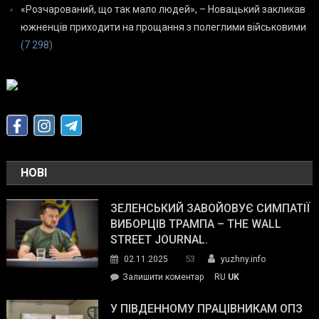
«Розчарований, що так мало людей», – Новацький закликав
южненців приходити на прощання з полеглими військовими
(7 298)
НОВІ
ЗЕЛЕНСЬКИЙ ЗАВОЙОВУЄ СИМПАТІЇ
ВИБОРЦІВ ТРАМПА – THE WALL
STREET JOURNAL.
53
02.11.2025
yuzhny.info
on
Залишити коментар
RU
UK
Зеленський
завойовує
У ПІВДЕННОМУ ПРАЦІВНИКАМ ОПЗ