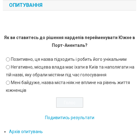
ОПИТУВАННЯ
Як ви ставитесь до рішення нардепів перейменувати Южне в
Порт-Аненталь?
Позитивно, ця назва підходить і робить його унікальним
Негативно, місцева влада має їхати в Київ та наполягати на
тій назві, яку обрали містяни під час голосування
Мені байдуже, назва міста ніяк не вплине на рівень життя
южненців
Подивитись результати
Архів опитувань