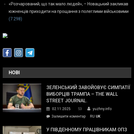
«Розчарований, що так мало людей», – Новацький закликав
южненців приходити на прощання з полеглими військовими
(7 298)
НОВІ
ЗЕЛЕНСЬКИЙ ЗАВОЙОВУЄ СИМПАТІЇ
ВИБОРЦІВ ТРАМПА – THE WALL
STREET JOURNAL.
53
02.11.2025
yuzhny.info
on
Залишити коментар
RU
UK
Зеленський
завойовує
У ПІВДЕННОМУ ПРАЦІВНИКАМ ОПЗ