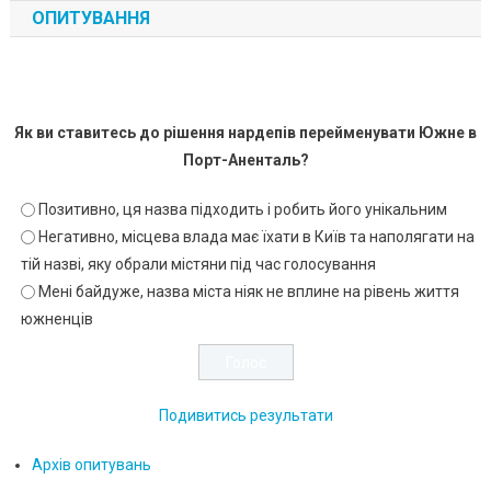
ОПИТУВАННЯ
Як ви ставитесь до рішення нардепів перейменувати Южне в
Порт-Аненталь?
Позитивно, ця назва підходить і робить його унікальним
Негативно, місцева влада має їхати в Київ та наполягати на
тій назві, яку обрали містяни під час голосування
Мені байдуже, назва міста ніяк не вплине на рівень життя
южненців
Подивитись результати
Архів опитувань