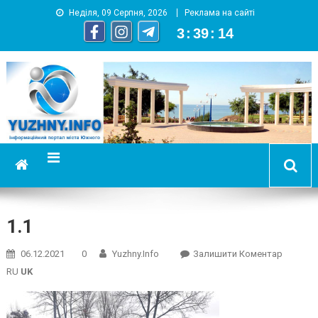
Неділя, 09 Серпня, 2026
Реклама на сайті
3
:
39
:
14
YUZHNY.INFO
информационный портал города Южный
1.1
On
06.12.2021
0
Yuzhny.info
Залишити Коментар
1.1
RU
UK