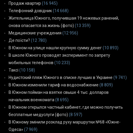
Продаж квартир
(16 945)
Телефонний довідник
(14 668)
Жительница Южного, получившая 19 ножевых ранений,
снова опасается за жизнь (фото)
(13 359)
Медицинские учреждения
(12 956)
Де поїсти?
(12 780)
В Южном на улице нашли крупную сумму денег
(10 893)
В школе Южного проводят эксперимент по запрету
мобильных телефонов
(10 233)
Таксі
(10 158)
Нудистский пляж Южного в списке лучших в Украине
(9 741)
В Южном изменили тариф на водоснабжение
(8 809)
В Южном пойман на взятке свыше 4 тыс. долларов
начальник военкомата
(8 695)
В Южном открылся частный кабинет, где можно получить
бесплатные медуслуги (фото)
(8 597)
В Южному змінили розклад руху маршрутки №68 «Южне-
Одеса»
(7 969)