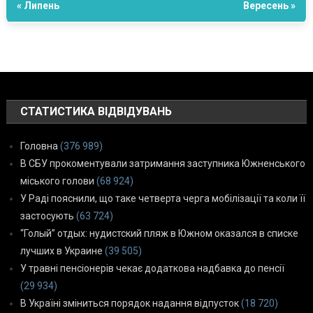
« Липень
Вересень »
СТАТИСТИКА ВІДВІДУВАНЬ
Головна
(376 989)
В СБУ прокоментували затримання заступника Южненського
міського голови
(68 924)
У Раді пояснили, що таке четверта черга мобілізації та коли її
застосують
(63 724)
“Голый” отдых: нудистский пляж в Южном оказался в списке
лучших в Украине
(39 505)
У травні пенсіонерів чекає додаткова надбавка до пенсії
(29 934)
В Україні зміниться порядок надання відпусток
(18 720)