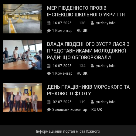
Інспектор
антикорупційних
ДСНС
МЕР ПІВДЕННОГО ПРОВІВ
органів:
власноруч
ІНСПЕКЦІЮ ШКІЛЬНОГО УКРИТТЯ
«Наш
ліквідував
спільний
138
16.07.2025
yuzhny.info
пожежу
ворог
до
1 Коментар
RU
UK
у
—
Мер
Південному
російські
Південного
ВЛАДА ПІВДЕННОГО ЗУСТРІЛАСЯ З
окупанти.
провів
ПРЕДСТАВНИКАМИ МОЛОДІЖНОЇ
Маємо
інспекцію
РАДИ: ЩО ОБГОВОРЮВАЛИ
діяти
шкільного
134
16.07.2025
yuzhny.info
як
укриття
команда
до
1 Коментар
RU
UK
України»
Влада
Південного
ДЕНЬ ПРАЦІВНИКІВ МОРСЬКОГО ТА
зустрілася
РІЧКОВОГО ФЛОТУ
з
119
02.07.2025
yuzhny.info
представниками
on
Залишити коментар
RU
UK
молодіжної
День
ради:
працівників
що
морського
обговорювали
Інформаційний портал міста Южного
та