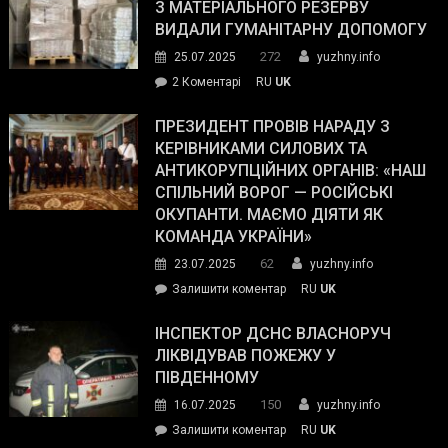
симпатії
З МАТЕРІАЛЬНОГО РЕЗЕРВУ
виборців
ВИДАЛИ ГУМАНІТАРНУ ДОПОМОГУ
Трампа
272
25.07.2025
yuzhny.info
–
до
2 Коментарі
RU
UK
The
У
Wall
Південному
ПРЕЗИДЕНТ ПРОВІВ НАРАДУ З
Street
працівникам
КЕРІВНИКАМИ СИЛОВИХ ТА
Journal.
ОПЗ
АНТИКОРУПЦІЙНИХ ОРГАНІВ: «НАШ
з
СПІЛЬНИЙ ВОРОГ — РОСІЙСЬКІ
матеріального
ОКУПАНТИ. МАЄМО ДІЯТИ ЯК
резерву
КОМАНДА УКРАЇНИ»
видали
62
23.07.2025
yuzhny.info
гуманітарну
on
Залишити коментар
RU
UK
допомогу
Президент
провів
ІНСПЕКТОР ДСНС ВЛАСНОРУЧ
нараду
ЛІКВІДУВАВ ПОЖЕЖУ У
з
ПІВДЕННОМУ
керівниками
150
16.07.2025
yuzhny.info
силових
on
Залишити коментар
RU
UK
та