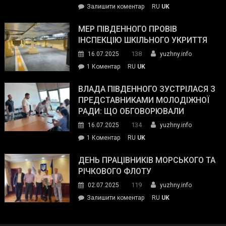
on
Залишити коментар
RU
UK
та
Інспектор
антикорупційних
ДСНС
МЕР ПІВДЕННОГО ПРОВІВ
органів:
власноруч
ІНСПЕКЦІЮ ШКІЛЬНОГО УКРИТТЯ
«Наш
ліквідував
спільний
138
16.07.2025
yuzhny.info
пожежу
ворог
до
1 Коментар
RU
UK
у
—
Мер
Південному
російські
Південного
ВЛАДА ПІВДЕННОГО ЗУСТРІЛАСЯ З
окупанти.
провів
ПРЕДСТАВНИКАМИ МОЛОДІЖНОЇ
Маємо
інспекцію
РАДИ: ЩО ОБГОВОРЮВАЛИ
діяти
шкільного
134
16.07.2025
yuzhny.info
як
укриття
команда
до
1 Коментар
RU
UK
України»
Влада
Південного
ДЕНЬ ПРАЦІВНИКІВ МОРСЬКОГО ТА
зустрілася
РІЧКОВОГО ФЛОТУ
з
119
02.07.2025
yuzhny.info
представниками
on
Залишити коментар
RU
UK
молодіжної
День
ради:
працівників
що