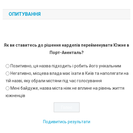
ОПИТУВАННЯ
Як ви ставитесь до рішення нардепів перейменувати Южне в
Порт-Аненталь?
Позитивно, ця назва підходить і робить його унікальним
Негативно, місцева влада має їхати в Київ та наполягати на
тій назві, яку обрали містяни під час голосування
Мені байдуже, назва міста ніяк не вплине на рівень життя
южненців
Подивитись результати