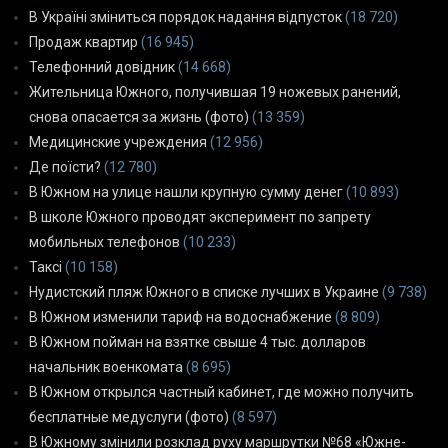
В Україні зміниться порядок надання відпусток
(18 720)
Продаж квартир
(16 945)
Телефонний довідник
(14 668)
Жительница Южного, получившая 19 ножевых ранений,
снова опасается за жизнь (фото)
(13 359)
Медицинские учреждения
(12 956)
Де поїсти?
(12 780)
В Южном на улице нашли крупную сумму денег
(10 893)
В школе Южного проводят эксперимент по запрету
мобильных телефонов
(10 233)
Таксі
(10 158)
Нудистский пляж Южного в списке лучших в Украине
(9 738)
В Южном изменили тариф на водоснабжение
(8 809)
В Южном пойман на взятке свыше 4 тыс. долларов
начальник военкомата
(8 695)
В Южном открылся частный кабинет, где можно получить
бесплатные медуслуги (фото)
(8 597)
В Южному змінили розклад руху маршрутки №68 «Южне-