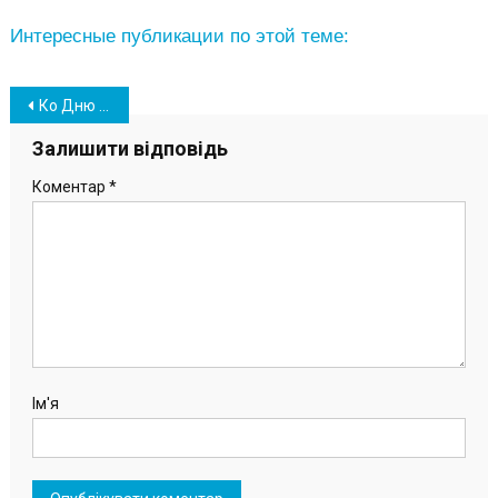
Интересные публикации по этой теме:
Навігація
Ко Дню Соборности Украины в Южном состоялось праздничное мероприятие (фото)
записів
Залишити відповідь
Коментар
*
Ім'я