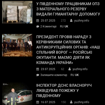
завойовує
У ПІВДЕННОМУ ПРАЦІВНИКАМ ОПЗ
симпатії
З МАТЕРІАЛЬНОГО РЕЗЕРВУ
виборців
ВИДАЛИ ГУМАНІТАРНУ ДОПОМОГУ
Трампа
272
25.07.2025
yuzhny.info
–
до
2 Коментарі
RU
UK
The
У
Wall
Південному
ПРЕЗИДЕНТ ПРОВІВ НАРАДУ З
Street
працівникам
КЕРІВНИКАМИ СИЛОВИХ ТА
Journal.
ОПЗ
АНТИКОРУПЦІЙНИХ ОРГАНІВ: «НАШ
з
СПІЛЬНИЙ ВОРОГ — РОСІЙСЬКІ
матеріального
ОКУПАНТИ. МАЄМО ДІЯТИ ЯК
резерву
КОМАНДА УКРАЇНИ»
видали
62
23.07.2025
yuzhny.info
гуманітарну
on
Залишити коментар
RU
UK
допомогу
Президент
провів
ІНСПЕКТОР ДСНС ВЛАСНОРУЧ
нараду
ЛІКВІДУВАВ ПОЖЕЖУ У
з
ПІВДЕННОМУ
керівниками
150
16.07.2025
yuzhny.info
силових