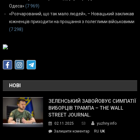
Одеса»
(7 969)
«Розчарований, що так мало людей», – Новацький закликав
южненців приходити на прощання з полеглими військовими
(7 298)
НОВІ
ЗЕЛЕНСЬКИЙ ЗАВОЙОВУЄ СИМПАТІЇ
ВИБОРЦІВ ТРАМПА – THE WALL
STREET JOURNAL.
53
02.11.2025
yuzhny.info
on
Залишити коментар
RU
UK
Зеленський