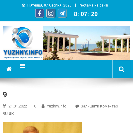
П’ятниця, 07 Серпня, 2026
Реклама на сайті
8
:
07
:
30
YUZHNY.INFO
информационный портал города Южный
9
On
21.01.2022
0
Yuzhny.info
Залишити Коментар
9
RU
UK