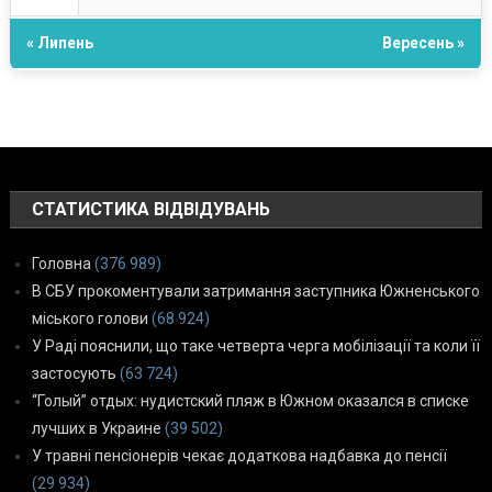
« Липень
Вересень »
СТАТИСТИКА ВІДВІДУВАНЬ
Головна
(376 989)
В СБУ прокоментували затримання заступника Южненського
міського голови
(68 924)
У Раді пояснили, що таке четверта черга мобілізації та коли її
застосують
(63 724)
“Голый” отдых: нудистский пляж в Южном оказался в списке
лучших в Украине
(39 502)
У травні пенсіонерів чекає додаткова надбавка до пенсії
(29 934)