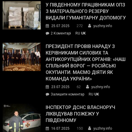
завойовує
У ПІВДЕННОМУ ПРАЦІВНИКАМ ОПЗ
симпатії
З МАТЕРІАЛЬНОГО РЕЗЕРВУ
виборців
ВИДАЛИ ГУМАНІТАРНУ ДОПОМОГУ
Трампа
272
25.07.2025
yuzhny.info
–
до
2 Коментарі
RU
UK
The
У
Wall
Південному
ПРЕЗИДЕНТ ПРОВІВ НАРАДУ З
Street
працівникам
КЕРІВНИКАМИ СИЛОВИХ ТА
Journal.
ОПЗ
АНТИКОРУПЦІЙНИХ ОРГАНІВ: «НАШ
з
СПІЛЬНИЙ ВОРОГ — РОСІЙСЬКІ
матеріального
ОКУПАНТИ. МАЄМО ДІЯТИ ЯК
резерву
КОМАНДА УКРАЇНИ»
видали
62
23.07.2025
yuzhny.info
гуманітарну
on
Залишити коментар
RU
UK
допомогу
Президент
провів
ІНСПЕКТОР ДСНС ВЛАСНОРУЧ
нараду
ЛІКВІДУВАВ ПОЖЕЖУ У
з
ПІВДЕННОМУ
керівниками
150
16.07.2025
yuzhny.info
силових