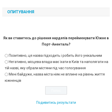
ОПИТУВАННЯ
Як ви ставитесь до рішення нардепів перейменувати Южне в
Порт-Аненталь?
Позитивно, ця назва підходить і робить його унікальним
Негативно, місцева влада має їхати в Київ та наполягати на
тій назві, яку обрали містяни під час голосування
Мені байдуже, назва міста ніяк не вплине на рівень життя
южненців
Подивитись результати