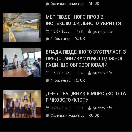
on
Залишити коментар
RU
UK
та
Інспектор
антикорупційних
ДСНС
МЕР ПІВДЕННОГО ПРОВІВ
органів:
власноруч
ІНСПЕКЦІЮ ШКІЛЬНОГО УКРИТТЯ
«Наш
ліквідував
спільний
138
16.07.2025
yuzhny.info
пожежу
ворог
до
1 Коментар
RU
UK
у
—
Мер
Південному
російські
Південного
ВЛАДА ПІВДЕННОГО ЗУСТРІЛАСЯ З
окупанти.
провів
ПРЕДСТАВНИКАМИ МОЛОДІЖНОЇ
Маємо
інспекцію
РАДИ: ЩО ОБГОВОРЮВАЛИ
діяти
шкільного
134
16.07.2025
yuzhny.info
як
укриття
команда
до
1 Коментар
RU
UK
України»
Влада
Південного
ДЕНЬ ПРАЦІВНИКІВ МОРСЬКОГО ТА
зустрілася
РІЧКОВОГО ФЛОТУ
з
119
02.07.2025
yuzhny.info
представниками
on
Залишити коментар
RU
UK
молодіжної
День
ради:
працівників
що