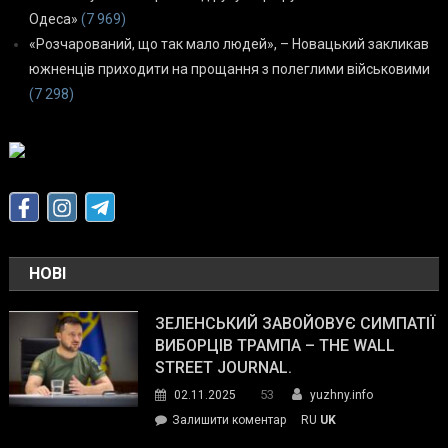
Одеса»
(7 969)
«Розчарований, що так мало людей», – Новацький закликав
южненців приходити на прощання з полеглими військовими
(7 298)
НОВІ
ЗЕЛЕНСЬКИЙ ЗАВОЙОВУЄ СИМПАТІЇ
ВИБОРЦІВ ТРАМПА – THE WALL
STREET JOURNAL.
53
02.11.2025
yuzhny.info
on
Залишити коментар
RU
UK
Зеленський