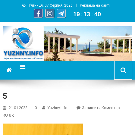
П’ятниця, 07 Серпня, 2026
Реклама на сайті
19
:
13
:
41
YUZHNY.INFO
информационный портал города Южный
5
On
21.01.2022
0
Yuzhny.info
Залишити Коментар
5
RU
UK