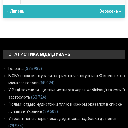
« Липень
Вересень »
СТАТИСТИКА ВІДВІДУВАНЬ
Головна
(376 989)
В СБУ прокоментували затримання заступника Южненського
міського голови
(68 924)
У Раді пояснили, що таке четверта черга мобілізації та коли її
застосують
(63 724)
“Голый” отдых: нудистский пляж в Южном оказался в списке
лучших в Украине
(39 503)
У травні пенсіонерів чекає додаткова надбавка до пенсії
(29 934)