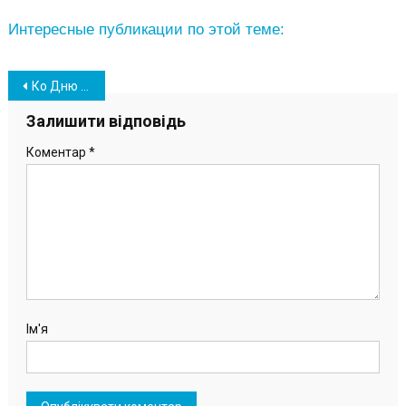
Интересные публикации по этой теме:
Навігація
Ко Дню Соборности Украины в Южном состоялось праздничное мероприятие (фото)
записів
Залишити відповідь
Коментар
*
Ім'я