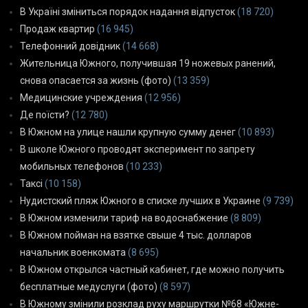
В Україні зміниться порядок надання відпусток
(18 720)
Продаж квартир
(16 945)
Телефонний довідник
(14 668)
Жительница Южного, получившая 19 ножевых ранений,
снова опасается за жизнь (фото)
(13 359)
Медицинские учреждения
(12 956)
Де поїсти?
(12 780)
В Южном на улице нашли крупную сумму денег
(10 893)
В школе Южного проводят эксперимент по запрету
мобильных телефонов
(10 233)
Таксі
(10 158)
Нудистский пляж Южного в списке лучших в Украине
(9 739)
В Южном изменили тариф на водоснабжение
(8 809)
В Южном пойман на взятке свыше 4 тыс. долларов
начальник военкомата
(8 695)
В Южном открылся частный кабинет, где можно получить
бесплатные медуслуги (фото)
(8 597)
В Южному змінили розклад руху маршрутки №68 «Южне-