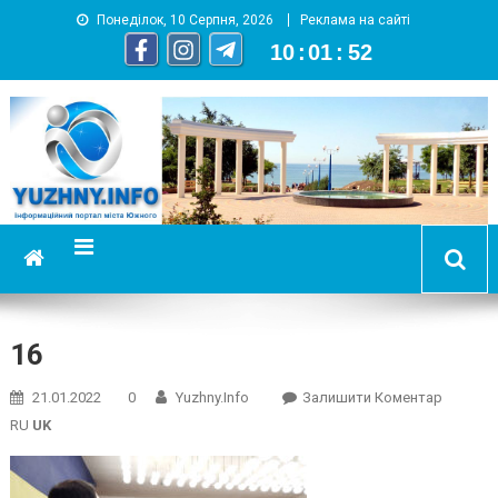
Понеділок, 10 Серпня, 2026
Реклама на сайті
10
:
01
:
53
YUZHNY.INFO
информационный портал города Южный
16
On
21.01.2022
0
Yuzhny.info
Залишити Коментар
16
RU
UK