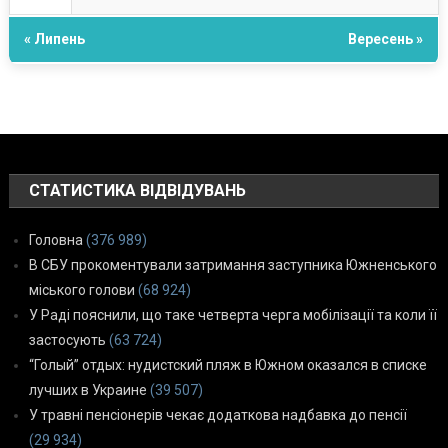
« Липень
Вересень »
СТАТИСТИКА ВІДВІДУВАНЬ
Головна
(376 989)
В СБУ прокоментували затримання заступника Южненського
міського голови
(68 924)
У Раді пояснили, що таке четверта черга мобілізації та коли її
застосують
(63 724)
“Голый” отдых: нудистский пляж в Южном оказался в списке
лучших в Украине
(39 507)
У травні пенсіонерів чекає додаткова надбавка до пенсії
(29 934)