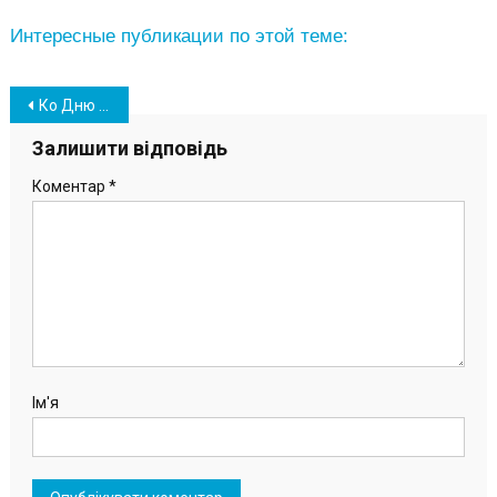
Интересные публикации по этой теме:
Навігація
Ко Дню Соборности Украины в Южном состоялось праздничное мероприятие (фото)
записів
Залишити відповідь
Коментар
*
Ім'я