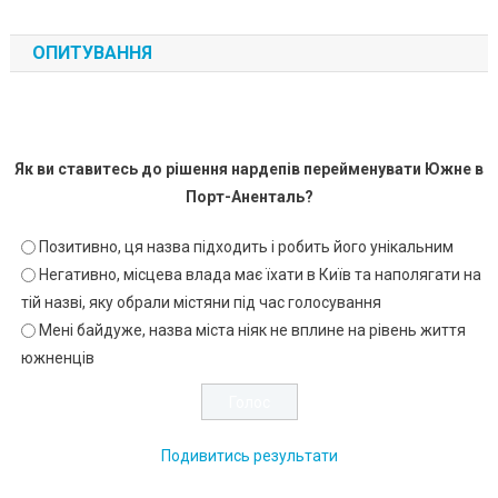
ОПИТУВАННЯ
Як ви ставитесь до рішення нардепів перейменувати Южне в
Порт-Аненталь?
Позитивно, ця назва підходить і робить його унікальним
Негативно, місцева влада має їхати в Київ та наполягати на
тій назві, яку обрали містяни під час голосування
Мені байдуже, назва міста ніяк не вплине на рівень життя
южненців
Подивитись результати