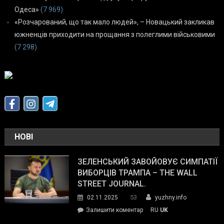
Одеса»
(7 969)
«Розчарований, що так мало людей», – Новацький закликав
южненців приходити на прощання з полеглими військовими
(7 298)
НОВІ
ЗЕЛЕНСЬКИЙ ЗАВОЙОВУЄ СИМПАТІЇ
ВИБОРЦІВ ТРАМПА – THE WALL
STREET JOURNAL.
53
02.11.2025
yuzhny.info
on
Залишити коментар
RU
UK
Зеленський