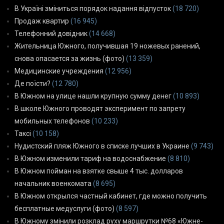
В Україні зміниться порядок надання відпусток
(18 720)
Продаж квартир
(16 945)
Телефонний довідник
(14 668)
Жительница Южного, получившая 19 ножевых ранений,
снова опасается за жизнь (фото)
(13 359)
Медицинские учреждения
(12 956)
Де поїсти?
(12 780)
В Южном на улице нашли крупную сумму денег
(10 893)
В школе Южного проводят эксперимент по запрету
мобильных телефонов
(10 233)
Таксі
(10 158)
Нудистский пляж Южного в списке лучших в Украине
(9 743)
В Южном изменили тариф на водоснабжение
(8 810)
В Южном пойман на взятке свыше 4 тыс. долларов
начальник военкомата
(8 695)
В Южном открылся частный кабинет, где можно получить
бесплатные медуслуги (фото)
(8 597)
В Южному змінили розклад руху маршрутки №68 «Южне-