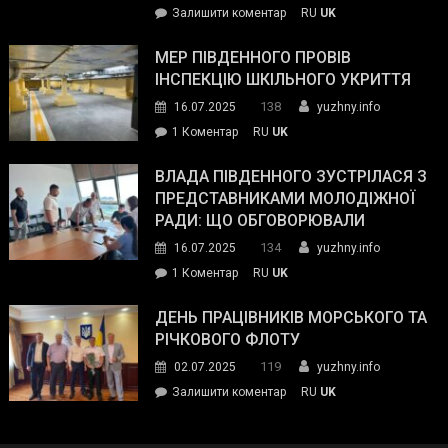
on
Залишити коментар
RU
UK
та
Інспектор
антикорупційних
ДСНС
МЕР ПІВДЕННОГО ПРОВІВ
органів:
власноруч
ІНСПЕКЦІЮ ШКІЛЬНОГО УКРИТТЯ
«Наш
ліквідував
спільний
138
16.07.2025
yuzhny.info
пожежу
ворог
до
1 Коментар
RU
UK
у
—
Мер
Південному
російські
Південного
ВЛАДА ПІВДЕННОГО ЗУСТРІЛАСЯ З
окупанти.
провів
ПРЕДСТАВНИКАМИ МОЛОДІЖНОЇ
Маємо
інспекцію
РАДИ: ЩО ОБГОВОРЮВАЛИ
діяти
шкільного
134
16.07.2025
yuzhny.info
як
укриття
команда
до
1 Коментар
RU
UK
України»
Влада
Південного
ДЕНЬ ПРАЦІВНИКІВ МОРСЬКОГО ТА
зустрілася
РІЧКОВОГО ФЛОТУ
з
119
02.07.2025
yuzhny.info
представниками
on
Залишити коментар
RU
UK
молодіжної
День
ради:
працівників
що