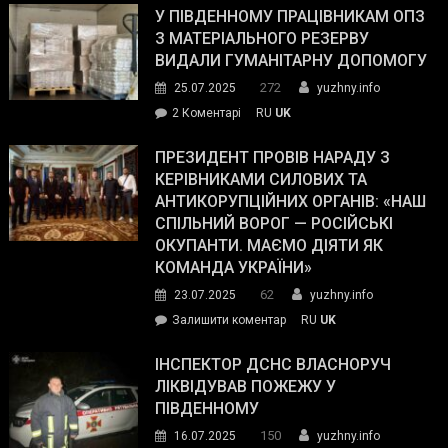
завойовує
У ПІВДЕННОМУ ПРАЦІВНИКАМ ОПЗ
симпатії
З МАТЕРІАЛЬНОГО РЕЗЕРВУ
виборців
ВИДАЛИ ГУМАНІТАРНУ ДОПОМОГУ
Трампа
272
25.07.2025
yuzhny.info
–
до
2 Коментарі
RU
UK
The
У
Wall
Південному
ПРЕЗИДЕНТ ПРОВІВ НАРАДУ З
Street
працівникам
КЕРІВНИКАМИ СИЛОВИХ ТА
Journal.
ОПЗ
АНТИКОРУПЦІЙНИХ ОРГАНІВ: «НАШ
з
СПІЛЬНИЙ ВОРОГ — РОСІЙСЬКІ
матеріального
ОКУПАНТИ. МАЄМО ДІЯТИ ЯК
резерву
КОМАНДА УКРАЇНИ»
видали
62
23.07.2025
yuzhny.info
гуманітарну
on
Залишити коментар
RU
UK
допомогу
Президент
провів
ІНСПЕКТОР ДСНС ВЛАСНОРУЧ
нараду
ЛІКВІДУВАВ ПОЖЕЖУ У
з
ПІВДЕННОМУ
керівниками
150
16.07.2025
yuzhny.info
силових