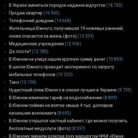
В Україні зміниться порядок надання відпусток
(18 720)
Продаж квартир
(16 945)
Телефонний довідник
(14 668)
Жительница Южного, получившая 19 ножевых ранений,
снова опасается за жизнь (фото)
(13 359)
Медицинские учреждения
(12 956)
Де поїсти?
(12 780)
В Южном на улице нашли крупную сумму денег
(10 893)
В школе Южного проводят эксперимент по запрету
мобильных телефонов
(10 233)
Таксі
(10 158)
Нудистский пляж Южного в списке лучших в Украине
(9 739)
В Южном изменили тариф на водоснабжение
(8 809)
В Южном пойман на взятке свыше 4 тыс. долларов
начальник военкомата
(8 695)
В Южном открылся частный кабинет, где можно получить
бесплатные медуслуги (фото)
(8 597)
В Южному змінили розклад руху маршрутки №68 «Южне-