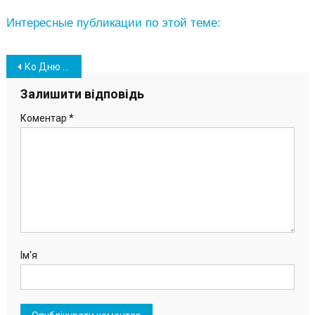
Интересные публикации по этой теме:
Навігація
Ко Дню Соборности Украины в Южном состоялось праздничное мероприятие (фото)
записів
Залишити відповідь
Коментар
*
Ім'я