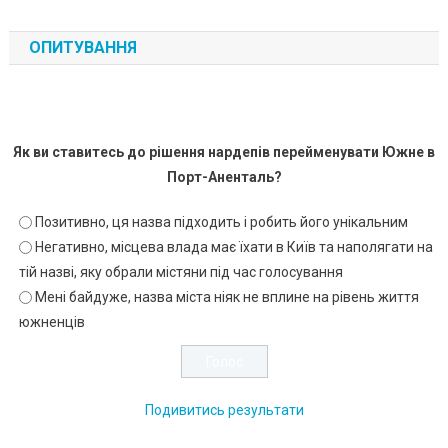
ОПИТУВАННЯ
Як ви ставитесь до рішення нардепів перейменувати Южне в
Порт-Аненталь?
Позитивно, ця назва підходить і робить його унікальним
Негативно, місцева влада має їхати в Київ та наполягати на
тій назві, яку обрали містяни під час голосування
Мені байдуже, назва міста ніяк не вплине на рівень життя
южненців
Подивитись результати