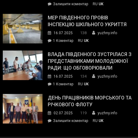
on
Залишити коментар
RU
UK
та
Інспектор
антикорупційних
ДСНС
МЕР ПІВДЕННОГО ПРОВІВ
органів:
власноруч
ІНСПЕКЦІЮ ШКІЛЬНОГО УКРИТТЯ
«Наш
ліквідував
спільний
138
16.07.2025
yuzhny.info
пожежу
ворог
до
1 Коментар
RU
UK
у
—
Мер
Південному
російські
Південного
ВЛАДА ПІВДЕННОГО ЗУСТРІЛАСЯ З
окупанти.
провів
ПРЕДСТАВНИКАМИ МОЛОДІЖНОЇ
Маємо
інспекцію
РАДИ: ЩО ОБГОВОРЮВАЛИ
діяти
шкільного
134
16.07.2025
yuzhny.info
як
укриття
команда
до
1 Коментар
RU
UK
України»
Влада
Південного
ДЕНЬ ПРАЦІВНИКІВ МОРСЬКОГО ТА
зустрілася
РІЧКОВОГО ФЛОТУ
з
119
02.07.2025
yuzhny.info
представниками
on
Залишити коментар
RU
UK
молодіжної
День
ради:
працівників
що