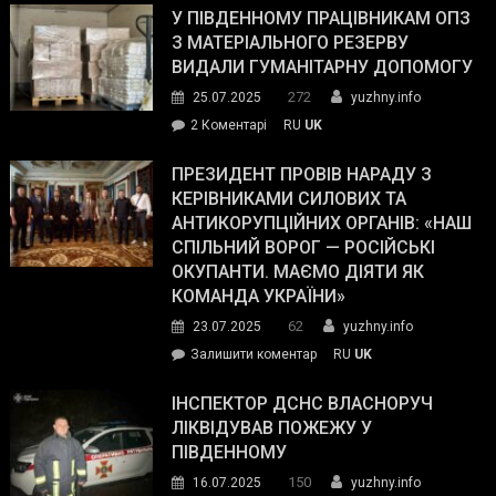
завойовує
У ПІВДЕННОМУ ПРАЦІВНИКАМ ОПЗ
симпатії
З МАТЕРІАЛЬНОГО РЕЗЕРВУ
виборців
ВИДАЛИ ГУМАНІТАРНУ ДОПОМОГУ
Трампа
272
25.07.2025
yuzhny.info
–
до
2 Коментарі
RU
UK
The
У
Wall
Південному
ПРЕЗИДЕНТ ПРОВІВ НАРАДУ З
Street
працівникам
КЕРІВНИКАМИ СИЛОВИХ ТА
Journal.
ОПЗ
АНТИКОРУПЦІЙНИХ ОРГАНІВ: «НАШ
з
СПІЛЬНИЙ ВОРОГ — РОСІЙСЬКІ
матеріального
ОКУПАНТИ. МАЄМО ДІЯТИ ЯК
резерву
КОМАНДА УКРАЇНИ»
видали
62
23.07.2025
yuzhny.info
гуманітарну
on
Залишити коментар
RU
UK
допомогу
Президент
провів
ІНСПЕКТОР ДСНС ВЛАСНОРУЧ
нараду
ЛІКВІДУВАВ ПОЖЕЖУ У
з
ПІВДЕННОМУ
керівниками
150
16.07.2025
yuzhny.info
силових