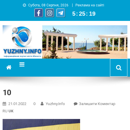
Субота, 08 Серпня, 2026
Реклама на сайті
5
:
25
:
19
YUZHNY.INFO
информационный портал города Южный
10
On
21.01.2022
0
Yuzhny.info
Залишити Коментар
10
RU
UK