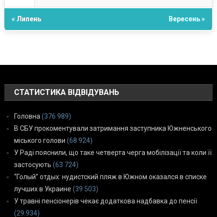
« Липень
Вересень »
СТАТИСТИКА ВІДВІДУВАНЬ
Головна
(376 989)
В СБУ прокоментували затримання заступника Южненського
міського голови
(68 924)
У Раді пояснили, що таке четверта черга мобілізації та коли її
застосують
(63 724)
“Голый” отдых: нудистский пляж в Южном оказался в списке
лучших в Украине
(39 503)
У травні пенсіонерів чекає додаткова надбавка до пенсії
(29 934)