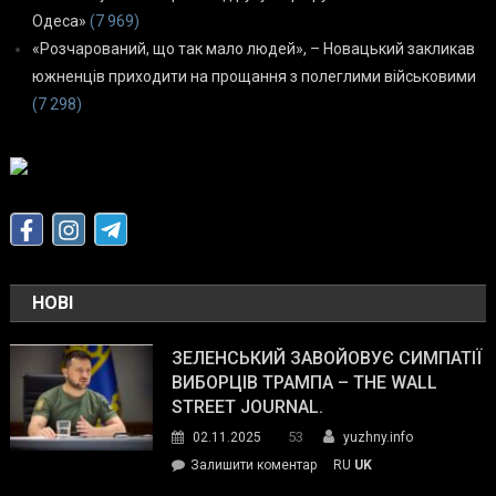
Одеса»
(7 969)
«Розчарований, що так мало людей», – Новацький закликав
южненців приходити на прощання з полеглими військовими
(7 298)
НОВІ
ЗЕЛЕНСЬКИЙ ЗАВОЙОВУЄ СИМПАТІЇ
ВИБОРЦІВ ТРАМПА – THE WALL
STREET JOURNAL.
53
02.11.2025
yuzhny.info
on
Залишити коментар
RU
UK
Зеленський