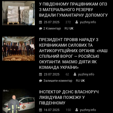
завойовує
У ПІВДЕННОМУ ПРАЦІВНИКАМ ОПЗ
симпатії
З МАТЕРІАЛЬНОГО РЕЗЕРВУ
виборців
ВИДАЛИ ГУМАНІТАРНУ ДОПОМОГУ
Трампа
272
25.07.2025
yuzhny.info
–
до
2 Коментарі
RU
UK
The
У
Wall
Південному
ПРЕЗИДЕНТ ПРОВІВ НАРАДУ З
Street
працівникам
КЕРІВНИКАМИ СИЛОВИХ ТА
Journal.
ОПЗ
АНТИКОРУПЦІЙНИХ ОРГАНІВ: «НАШ
з
СПІЛЬНИЙ ВОРОГ — РОСІЙСЬКІ
матеріального
ОКУПАНТИ. МАЄМО ДІЯТИ ЯК
резерву
КОМАНДА УКРАЇНИ»
видали
62
23.07.2025
yuzhny.info
гуманітарну
on
Залишити коментар
RU
UK
допомогу
Президент
провів
ІНСПЕКТОР ДСНС ВЛАСНОРУЧ
нараду
ЛІКВІДУВАВ ПОЖЕЖУ У
з
ПІВДЕННОМУ
керівниками
150
16.07.2025
yuzhny.info
силових