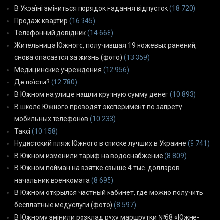
В Україні зміниться порядок надання відпусток
(18 720)
Продаж квартир
(16 945)
Телефонний довідник
(14 668)
Жительница Южного, получившая 19 ножевых ранений,
снова опасается за жизнь (фото)
(13 359)
Медицинские учреждения
(12 956)
Де поїсти?
(12 780)
В Южном на улице нашли крупную сумму денег
(10 893)
В школе Южного проводят эксперимент по запрету
мобильных телефонов
(10 233)
Таксі
(10 158)
Нудистский пляж Южного в списке лучших в Украине
(9 741)
В Южном изменили тариф на водоснабжение
(8 809)
В Южном пойман на взятке свыше 4 тыс. долларов
начальник военкомата
(8 695)
В Южном открылся частный кабинет, где можно получить
бесплатные медуслуги (фото)
(8 597)
В Южному змінили розклад руху маршрутки №68 «Южне-