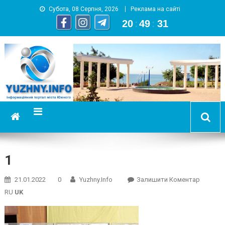
Субота, 08 Серпня, 2026
Реклама на сайті
20
:
49
:
32
YUZHNY.INFO
информационный портал города Южный
1
On
21.01.2022
0
Yuzhny.info
Залишити Коментар
1
RU
UK