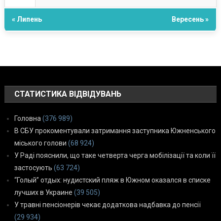
« Липень
Вересень »
СТАТИСТИКА ВІДВІДУВАНЬ
Головна
(376 989)
В СБУ прокоментували затримання заступника Южненського
міського голови
(68 924)
У Раді пояснили, що таке четверта черга мобілізації та коли її
застосують
(63 724)
“Голый” отдых: нудистский пляж в Южном оказался в списке
лучших в Украине
(39 505)
У травні пенсіонерів чекає додаткова надбавка до пенсії
(29 934)