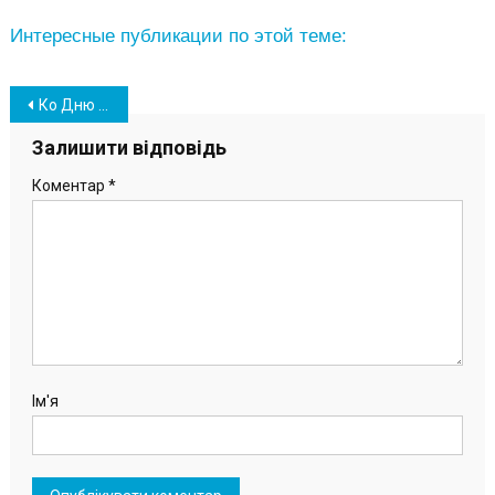
Интересные публикации по этой теме:
Навігація
Ко Дню Соборности Украины в Южном состоялось праздничное мероприятие (фото)
записів
Залишити відповідь
Коментар
*
Ім'я