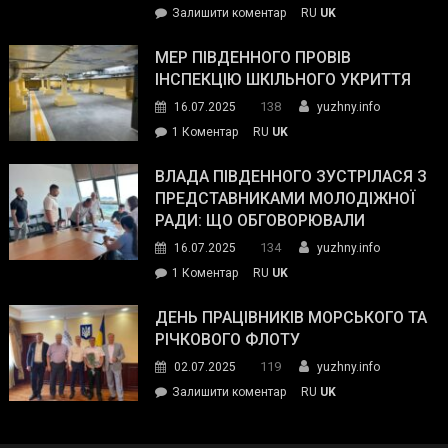
on
Залишити коментар
RU
UK
та
Інспектор
антикорупційних
ДСНС
МЕР ПІВДЕННОГО ПРОВІВ
органів:
власноруч
ІНСПЕКЦІЮ ШКІЛЬНОГО УКРИТТЯ
«Наш
ліквідував
спільний
138
16.07.2025
yuzhny.info
пожежу
ворог
до
1 Коментар
RU
UK
у
—
Мер
Південному
російські
Південного
ВЛАДА ПІВДЕННОГО ЗУСТРІЛАСЯ З
окупанти.
провів
ПРЕДСТАВНИКАМИ МОЛОДІЖНОЇ
Маємо
інспекцію
РАДИ: ЩО ОБГОВОРЮВАЛИ
діяти
шкільного
134
16.07.2025
yuzhny.info
як
укриття
команда
до
1 Коментар
RU
UK
України»
Влада
Південного
ДЕНЬ ПРАЦІВНИКІВ МОРСЬКОГО ТА
зустрілася
РІЧКОВОГО ФЛОТУ
з
119
02.07.2025
yuzhny.info
представниками
on
Залишити коментар
RU
UK
молодіжної
День
ради:
працівників
що