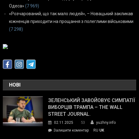
Одеса»
(7 969)
«Розчарований, що так мало людей», – Новацький закликав
южненців приходити на прощання з полеглими військовими
(7 298)
НОВІ
ЗЕЛЕНСЬКИЙ ЗАВОЙОВУЄ СИМПАТІЇ
ВИБОРЦІВ ТРАМПА – THE WALL
STREET JOURNAL.
53
02.11.2025
yuzhny.info
on
Залишити коментар
RU
UK
Зеленський