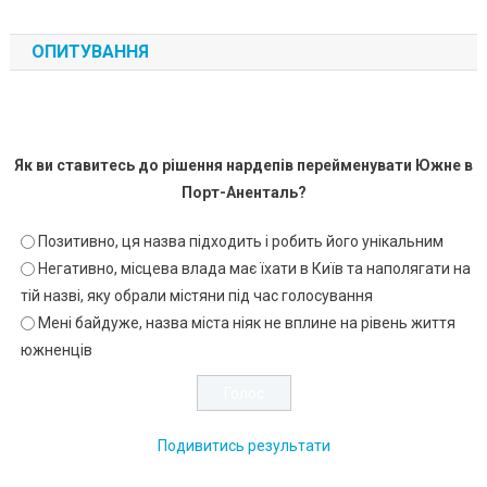
ОПИТУВАННЯ
Як ви ставитесь до рішення нардепів перейменувати Южне в
Порт-Аненталь?
Позитивно, ця назва підходить і робить його унікальним
Негативно, місцева влада має їхати в Київ та наполягати на
тій назві, яку обрали містяни під час голосування
Мені байдуже, назва міста ніяк не вплине на рівень життя
южненців
Подивитись результати