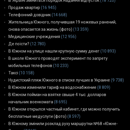
В Україні зміниться порядок надання відпусток
(18 720)
Продаж квартир
(16 945)
Телефонний довідник
(14 668)
Жительница Южного, получившая 19 ножевых ранений,
снова опасается за жизнь (фото)
(13 359)
Медицинские учреждения
(12 956)
Де поїсти?
(12 780)
В Южном на улице нашли крупную сумму денег
(10 893)
В школе Южного проводят эксперимент по запрету
мобильных телефонов
(10 233)
Таксі
(10 158)
Нудистский пляж Южного в списке лучших в Украине
(9 738)
В Южном изменили тариф на водоснабжение
(8 809)
В Южном пойман на взятке свыше 4 тыс. долларов
начальник военкомата
(8 695)
В Южном открылся частный кабинет, где можно получить
бесплатные медуслуги (фото)
(8 597)
В Южному змінили розклад руху маршрутки №68 «Южне-