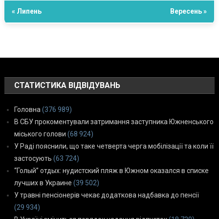
« Липень
Вересень »
СТАТИСТИКА ВІДВІДУВАНЬ
Головна
(376 989)
В СБУ прокоментували затримання заступника Южненського
міського голови
(68 924)
У Раді пояснили, що таке четверта черга мобілізації та коли її
застосують
(63 724)
“Голый” отдых: нудистский пляж в Южном оказался в списке
лучших в Украине
(39 502)
У травні пенсіонерів чекає додаткова надбавка до пенсії
(29 934)