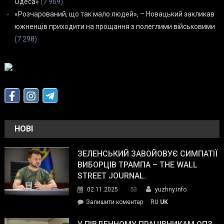
Одеса»
(7 969)
«Розчарований, що так мало людей», – Новацький закликав
южненців приходити на прощання з полеглими військовими
(7 298)
НОВІ
ЗЕЛЕНСЬКИЙ ЗАВОЙОВУЄ СИМПАТІЇ
ВИБОРЦІВ ТРАМПА – THE WALL
STREET JOURNAL.
53
02.11.2025
yuzhny.info
on
Залишити коментар
RU
UK
Зеленський
завойовує