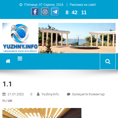
П’ятниця, 07 Серпня, 2026
Реклама на сайті
8
:
42
:
12
YUZHNY.INFO
информационный портал города Южный
1.1
On
21.01.2022
0
Yuzhny.info
Залишити Коментар
1.1
RU
UK