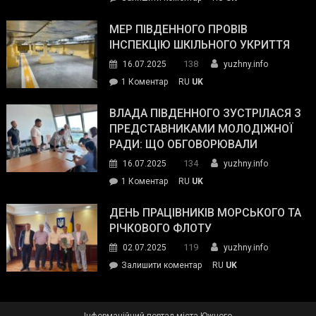
та
Інспектор
антикорупційних
ДСНС
МЕР ПІВДЕННОГО ПРОВІВ
органів:
власноруч
ІНСПЕКЦІЮ ШКІЛЬНОГО УКРИТТЯ
«Наш
ліквідував
спільний
138
16.07.2025
yuzhny.info
пожежу
ворог
до
1 Коментар
RU
UK
у
—
Мер
Південному
російські
Південного
ВЛАДА ПІВДЕННОГО ЗУСТРІЛАСЯ З
окупанти.
провів
ПРЕДСТАВНИКАМИ МОЛОДІЖНОЇ
Маємо
інспекцію
РАДИ: ЩО ОБГОВОРЮВАЛИ
діяти
шкільного
134
16.07.2025
yuzhny.info
як
укриття
команда
до
1 Коментар
RU
UK
України»
Влада
Південного
ДЕНЬ ПРАЦІВНИКІВ МОРСЬКОГО ТА
зустрілася
РІЧКОВОГО ФЛОТУ
з
119
02.07.2025
yuzhny.info
представниками
on
Залишити коментар
RU
UK
молодіжної
День
ради:
працівників
що
морського
обговорювали
Інформаційний портал міста Южного