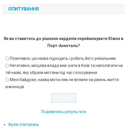
ОПИТУВАННЯ
Як ви ставитесь до рішення нардепів перейменувати Южне в
Порт-Аненталь?
Позитивно, ця назва підходить і робить його унікальним
Негативно, місцева влада має їхати в Київ та наполягати на
тій назві, яку обрали містяни під час голосування
Мені байдуже, назва міста ніяк не вплине на рівень життя
южненців
Подивитись результати
Архів опитувань