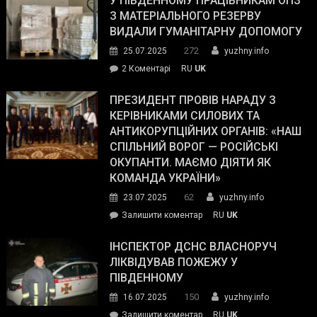
У ПІВДЕННОМУ ПРАЦІВНИКАМ ОПЗ
симпатії
З МАТЕРІАЛЬНОГО РЕЗЕРВУ
виборців
ВИДАЛИ ГУМАНІТАРНУ ДОПОМОГУ
Трампа
272
25.07.2025
yuzhny.info
–
до
2 Коментарі
RU
UK
The
У
Wall
Південному
ПРЕЗИДЕНТ ПРОВІВ НАРАДУ З
Street
працівникам
КЕРІВНИКАМИ СИЛОВИХ ТА
Journal.
ОПЗ
АНТИКОРУПЦІЙНИХ ОРГАНІВ: «НАШ
з
СПІЛЬНИЙ ВОРОГ — РОСІЙСЬКІ
матеріального
ОКУПАНТИ. МАЄМО ДІЯТИ ЯК
резерву
КОМАНДА УКРАЇНИ»
видали
62
23.07.2025
yuzhny.info
гуманітарну
on
Залишити коментар
RU
UK
допомогу
Президент
провів
ІНСПЕКТОР ДСНС ВЛАСНОРУЧ
нараду
ЛІКВІДУВАВ ПОЖЕЖУ У
з
ПІВДЕННОМУ
керівниками
150
16.07.2025
yuzhny.info
силових
on
Залишити коментар
RU
UK