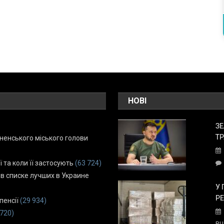
НОВІ
ЗЕ
ТР
енського міського голови
ї та коли її застосують
(63 724)
 в списке лучших в Украине
У 
Р
пенсії
(29 934)
 720)