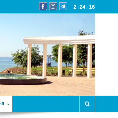
2
:
24
:
17
НЯ