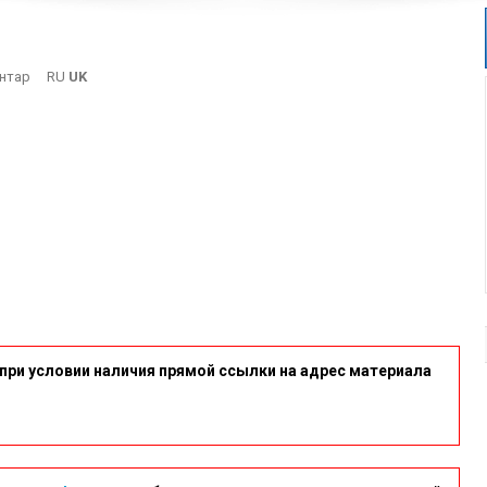
On
нтар
RU
UK
16
при условии наличия прямой ссылки на адрес материала