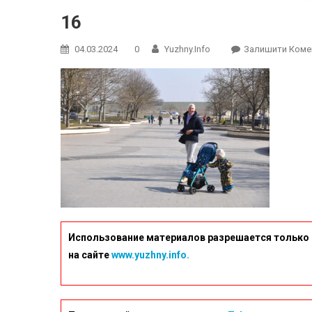
16
04.03.2024
0
Yuzhny.info
Залишити Коме
Использование материалов разрешается только 
на сайте
www.yuzhny.info.