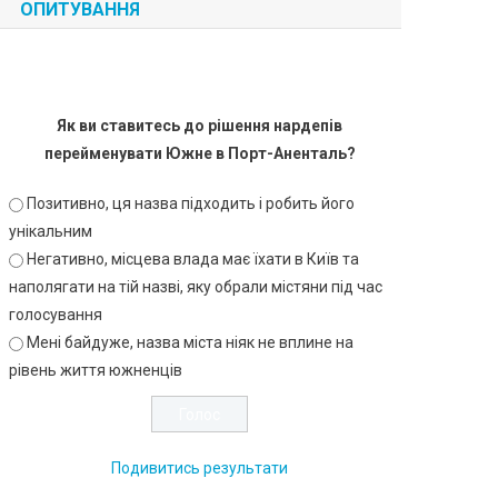
ОПИТУВАННЯ
Як ви ставитесь до рішення нардепів
перейменувати Южне в Порт-Аненталь?
Позитивно, ця назва підходить і робить його
унікальним
Негативно, місцева влада має їхати в Київ та
наполягати на тій назві, яку обрали містяни під час
голосування
Мені байдуже, назва міста ніяк не вплине на
рівень життя южненців
Подивитись результати