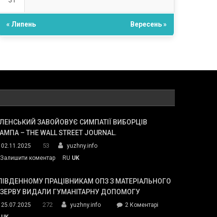
31
« Липень
Вересень »
ЛЕНСЬКИЙ ЗАВОЙОВУЄ СИМПАТІЇ ВИБОРЦІВ
АМПА – THE WALL STREET JOURNAL.
53
02.11.2025
yuzhny.info
on
Залишити коментар
RU
UK
Зеленський
завойовує
ПІВДЕННОМУ ПРАЦІВНИКАМ ОПЗ З МАТЕРІАЛЬНОГО
симпатії
ЕЗЕРВУ ВИДАЛИ ГУМАНІТАРНУ ДОПОМОГУ
виборців
272
до
25.07.2025
yuzhny.info
2 Коментарі
Трампа
У