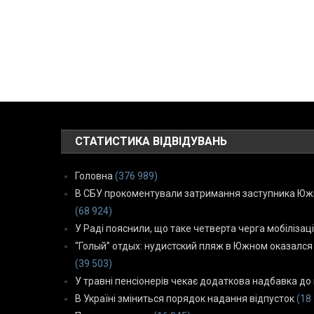
СТАТИСТИКА ВІДВІДУВАНЬ
Головна
(376 989)
В СБУ прокоментували затримання заступника Южн
(68 924)
У Раді пояснили, що таке четверта черга мобілізаці
“Голый” отдых: нудистский пляж в Южном оказался
(39 503)
У травні пенсіонерів чекає додаткова надбавка до 
В Україні зміниться порядок надання відпусток
(18