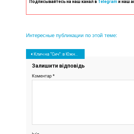
Подписывайтесь на наш канал в
Telegram
и наш а
Интересные публикации по этой теме:
Навігація
Клич на “Сич”: в Южному колишня волейболістка провела з дітьми благодійну акцію (фото)
записів
Залишити відповідь
Коментар
*