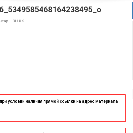
6_5349585468164238495_o
On
нтар
RU
UK
20643091_1320098618111946_5349585468164238495_o
при условии наличия прямой ссылки на адрес материала