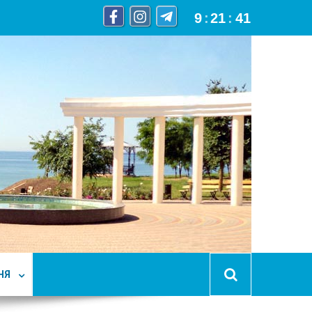
9
:
21
:
42
НЯ