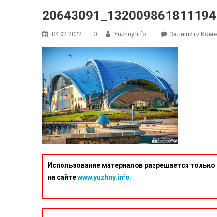
20643091_132009861811194
04.02.2022
0
Yuzhny.info
Залишити Коме
Использование материалов разрешается только 
на сайте
www.yuzhny.info.