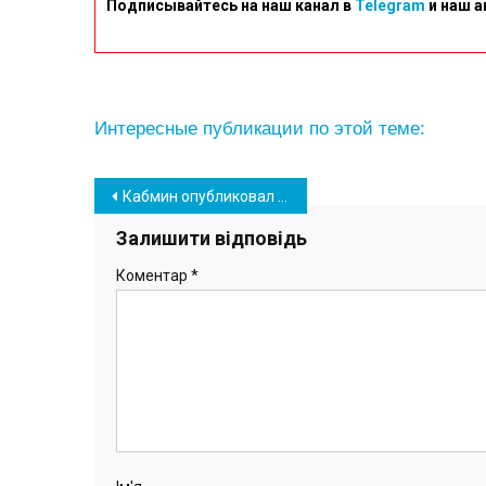
Подписывайтесь на наш канал в
Telegram
и наш а
Интересные публикации по этой теме:
Навігація
Кабмин опубликовал распоряжение о передаче ФСК «Олимп» в собственность Южного
записів
Залишити відповідь
Коментар
*