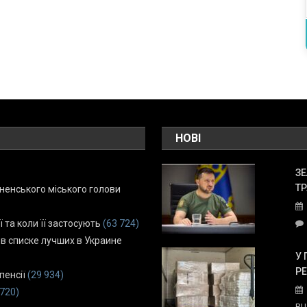
НОВІ
ЗЕ
ТР
енського міського голови
ї та коли її застосують
(63 724)
 в списке лучших в Украине
У 
Р
пенсії
(29 934)
 720)