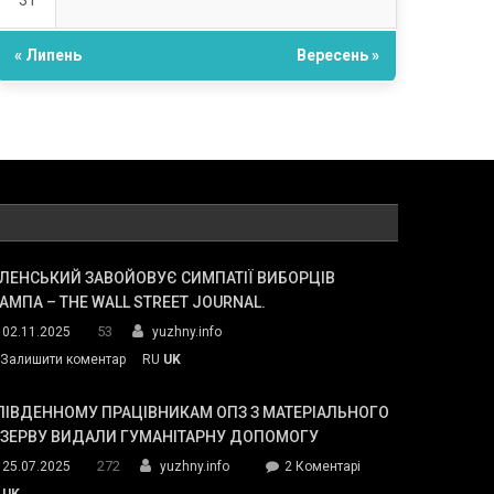
31
« Липень
Вересень »
ЛЕНСЬКИЙ ЗАВОЙОВУЄ СИМПАТІЇ ВИБОРЦІВ
АМПА – THE WALL STREET JOURNAL.
53
02.11.2025
yuzhny.info
on
Залишити коментар
RU
UK
Зеленський
завойовує
ПІВДЕННОМУ ПРАЦІВНИКАМ ОПЗ З МАТЕРІАЛЬНОГО
симпатії
ЕЗЕРВУ ВИДАЛИ ГУМАНІТАРНУ ДОПОМОГУ
виборців
272
до
25.07.2025
yuzhny.info
2 Коментарі
Трампа
У