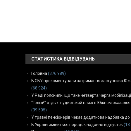
СТАТИСТИКА ВІДВІДУВАНЬ
Головна
(376 989)
В СБУ прокоментували затримання заступника Южн
(68 924)
У Раді пояснили, що таке четверта черга мобілізаці
“Голый” отдых: нудистский пляж в Южном оказался
(39 505)
У травні пенсіонерів чекає додаткова надбавка до 
В Україні зміниться порядок надання відпусток
(18