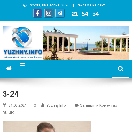
Субота, 08 Серпня, 2026
Реклама на сайті
21
:
54
:
54
YUZHNY.INFO
информационный портал города Южный
3-24
On
31.03.2021
0
Yuzhny.info
Залишити Коментар
3-
RU
UK
24