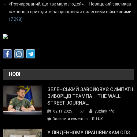
«Розчарований, що так мало людей», – Новацький закликав
южненців приходити на прощання з полеглими військовими
(7 298)
НОВІ
ЗЕЛЕНСЬКИЙ ЗАВОЙОВУЄ СИМПАТІЇ
ВИБОРЦІВ ТРАМПА – THE WALL
STREET JOURNAL.
53
02.11.2025
yuzhny.info
on
Залишити коментар
RU
UK
Зеленський
завойовує
У ПІВДЕННОМУ ПРАЦІВНИКАМ ОПЗ