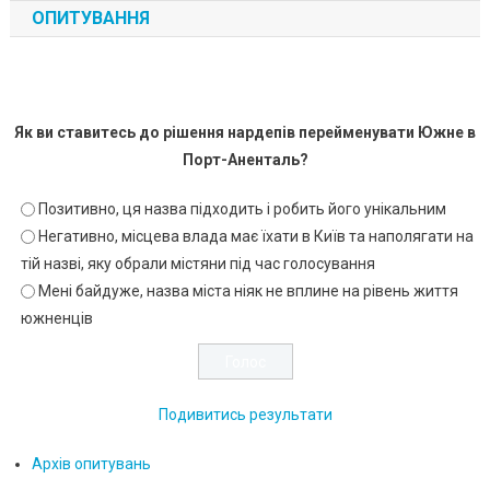
ОПИТУВАННЯ
Як ви ставитесь до рішення нардепів перейменувати Южне в
Порт-Аненталь?
Позитивно, ця назва підходить і робить його унікальним
Негативно, місцева влада має їхати в Київ та наполягати на
тій назві, яку обрали містяни під час голосування
Мені байдуже, назва міста ніяк не вплине на рівень життя
южненців
Подивитись результати
Архів опитувань