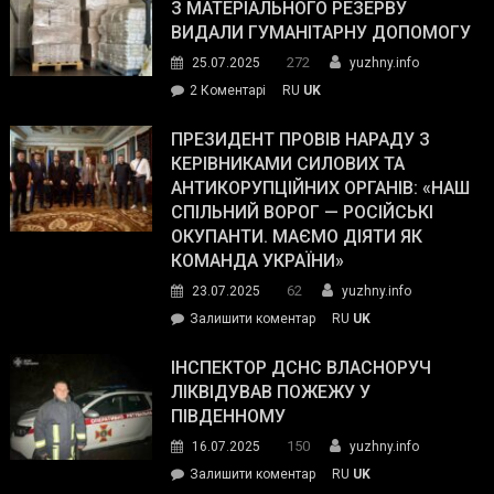
симпатії
З МАТЕРІАЛЬНОГО РЕЗЕРВУ
виборців
ВИДАЛИ ГУМАНІТАРНУ ДОПОМОГУ
Трампа
272
25.07.2025
yuzhny.info
–
до
2 Коментарі
RU
UK
The
У
Wall
Південному
ПРЕЗИДЕНТ ПРОВІВ НАРАДУ З
Street
працівникам
КЕРІВНИКАМИ СИЛОВИХ ТА
Journal.
ОПЗ
АНТИКОРУПЦІЙНИХ ОРГАНІВ: «НАШ
з
СПІЛЬНИЙ ВОРОГ — РОСІЙСЬКІ
матеріального
ОКУПАНТИ. МАЄМО ДІЯТИ ЯК
резерву
КОМАНДА УКРАЇНИ»
видали
62
23.07.2025
yuzhny.info
гуманітарну
on
Залишити коментар
RU
UK
допомогу
Президент
провів
ІНСПЕКТОР ДСНС ВЛАСНОРУЧ
нараду
ЛІКВІДУВАВ ПОЖЕЖУ У
з
ПІВДЕННОМУ
керівниками
150
16.07.2025
yuzhny.info
силових
on
Залишити коментар
RU
UK
та