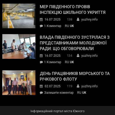
Інспектор
антикорупційних
ДСНС
МЕР ПІВДЕННОГО ПРОВІВ
органів:
власноруч
ІНСПЕКЦІЮ ШКІЛЬНОГО УКРИТТЯ
«Наш
ліквідував
спільний
138
16.07.2025
yuzhny.info
пожежу
ворог
до
1 Коментар
RU
UK
у
—
Мер
Південному
російські
Південного
ВЛАДА ПІВДЕННОГО ЗУСТРІЛАСЯ З
окупанти.
провів
ПРЕДСТАВНИКАМИ МОЛОДІЖНОЇ
Маємо
інспекцію
РАДИ: ЩО ОБГОВОРЮВАЛИ
діяти
шкільного
134
16.07.2025
yuzhny.info
як
укриття
команда
до
1 Коментар
RU
UK
України»
Влада
Південного
ДЕНЬ ПРАЦІВНИКІВ МОРСЬКОГО ТА
зустрілася
РІЧКОВОГО ФЛОТУ
з
119
02.07.2025
yuzhny.info
представниками
on
Залишити коментар
RU
UK
молодіжної
День
ради:
працівників
що
морського
обговорювали
Інформаційний портал міста Южного
та