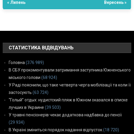
« Липень
Вересень »
СТАТИСТИКА ВІДВІДУВАНЬ
Головна
(376 989)
В СБУ прокоментували затримання заступника Южненського
міського голови
(68 924)
У Раді пояснили, що таке четверта черга мобілізації та коли її
застосують
(63 724)
“Голый” отдых: нудистский пляж в Южном оказался в списке
лучших в Украине
(39 503)
У травні пенсіонерів чекає додаткова надбавка до пенсії
(29 934)
В Україні зміниться порядок надання відпусток
(18 720)