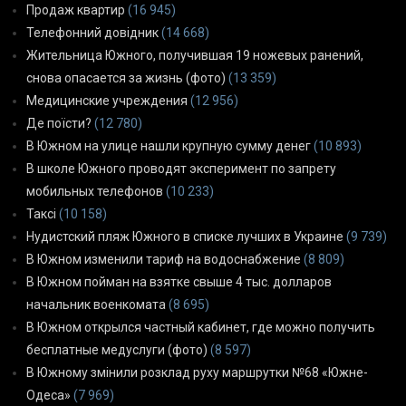
Продаж квартир
(16 945)
Телефонний довідник
(14 668)
Жительница Южного, получившая 19 ножевых ранений,
снова опасается за жизнь (фото)
(13 359)
Медицинские учреждения
(12 956)
Де поїсти?
(12 780)
В Южном на улице нашли крупную сумму денег
(10 893)
В школе Южного проводят эксперимент по запрету
мобильных телефонов
(10 233)
Таксі
(10 158)
Нудистский пляж Южного в списке лучших в Украине
(9 739)
В Южном изменили тариф на водоснабжение
(8 809)
В Южном пойман на взятке свыше 4 тыс. долларов
начальник военкомата
(8 695)
В Южном открылся частный кабинет, где можно получить
бесплатные медуслуги (фото)
(8 597)
В Южному змінили розклад руху маршрутки №68 «Южне-
Одеса»
(7 969)