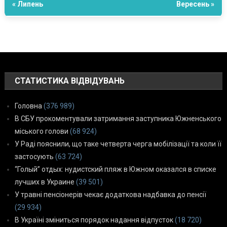
« Липень
Вересень »
СТАТИСТИКА ВІДВІДУВАНЬ
Головна
(376 989)
В СБУ прокоментували затримання заступника Южненського
міського голови
(68 924)
У Раді пояснили, що таке четверта черга мобілізації та коли її
застосують
(63 724)
“Голый” отдых: нудистский пляж в Южном оказался в списке
лучших в Украине
(39 501)
У травні пенсіонерів чекає додаткова надбавка до пенсії
(29 934)
В Україні зміниться порядок надання відпусток
(18 720)