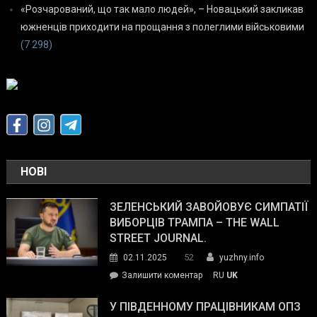
«Розчарований, що так мало людей», – Новацький закликав
южненців приходити на прощання з полеглими військовими
(7 298)
НОВІ
ЗЕЛЕНСЬКИЙ ЗАВОЙОВУЄ СИМПАТІЇ
ВИБОРЦІВ ТРАМПА – THE WALL
STREET JOURNAL.
52
02.11.2025
yuzhny.info
on
Залишити коментар
RU
UK
Зеленський
завойовує
У ПІВДЕННОМУ ПРАЦІВНИКАМ ОПЗ