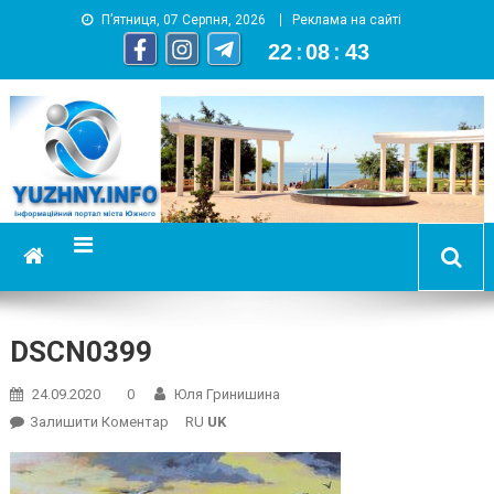
П’ятниця, 07 Серпня, 2026
Реклама на сайті
22
:
08
:
44
YUZHNY.INFO
информационный портал города Южный
DSCN0399
24.09.2020
0
Юля Гринишина
On
Залишити Коментар
RU
UK
DSCN0399