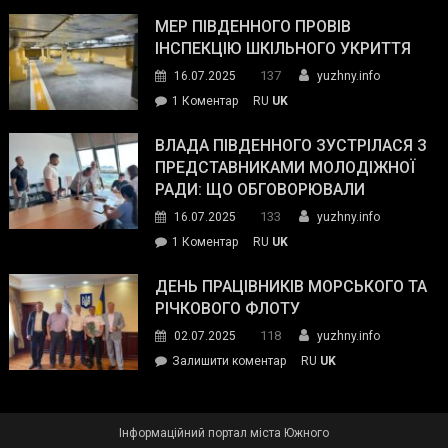
Інспектор
антикорупційних
ДСНС
МЕР ПІВДЕННОГО ПРОВІВ
органів:
власноруч
ІНСПЕКЦІЮ ШКІЛЬНОГО УКРИТТЯ
«Наш
ліквідував
спільний
137
16.07.2025
yuzhny.info
пожежу
ворог
до
1 Коментар
RU
UK
у
—
Мер
Південному
російські
Південного
ВЛАДА ПІВДЕННОГО ЗУСТРІЛАСЯ З
окупанти.
провів
ПРЕДСТАВНИКАМИ МОЛОДІЖНОЇ
Маємо
інспекцію
РАДИ: ЩО ОБГОВОРЮВАЛИ
діяти
шкільного
133
16.07.2025
yuzhny.info
як
укриття
команда
до
1 Коментар
RU
UK
України»
Влада
Південного
ДЕНЬ ПРАЦІВНИКІВ МОРСЬКОГО ТА
зустрілася
РІЧКОВОГО ФЛОТУ
з
118
02.07.2025
yuzhny.info
представниками
on
Залишити коментар
RU
UK
молодіжної
День
ради:
працівників
що
морського
обговорювали
Інформаційний портал міста Южного
та