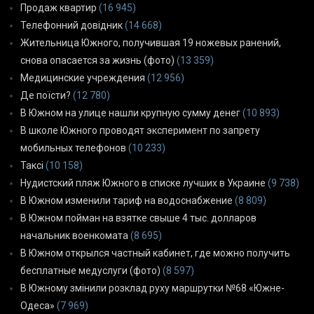
Продаж квартир
(16 945)
Телефонний довідник
(14 668)
Жительница Южного, получившая 19 ножевых ранений,
снова опасается за жизнь (фото)
(13 359)
Медицинские учреждения
(12 956)
Де поїсти?
(12 780)
В Южном на улице нашли крупную сумму денег
(10 893)
В школе Южного проводят эксперимент по запрету
мобильных телефонов
(10 233)
Таксі
(10 158)
Нудистский пляж Южного в списке лучших в Украине
(9 738)
В Южном изменили тариф на водоснабжение
(8 809)
В Южном пойман на взятке свыше 4 тыс. долларов
начальник военкомата
(8 695)
В Южном открылся частный кабинет, где можно получить
бесплатные медуслуги (фото)
(8 597)
В Южному змінили розклад руху маршрутки №68 «Южне-
Одеса»
(7 969)