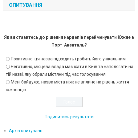
ОПИТУВАННЯ
Як ви ставитесь до рішення нардепів перейменувати Южне в
Порт-Аненталь?
Позитивно, ця назва підходить і робить його унікальним
Негативно, місцева влада має їхати в Київ та наполягати на
тій назві, яку обрали містяни під час голосування
Мені байдуже, назва міста ніяк не вплине на рівень життя
южненців
Подивитись результати
Архів опитувань