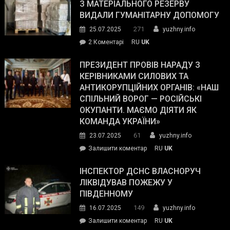
симпатії
З МАТЕРІАЛЬНОГО РЕЗЕРВУ
виборців
ВИДАЛИ ГУМАНІТАРНУ ДОПОМОГУ
Трампа
271
25.07.2025
yuzhny.info
–
до
2 Коментарі
RU
UK
The
У
Wall
Південному
ПРЕЗИДЕНТ ПРОВІВ НАРАДУ З
Street
працівникам
КЕРІВНИКАМИ СИЛОВИХ ТА
Journal.
ОПЗ
АНТИКОРУПЦІЙНИХ ОРГАНІВ: «НАШ
з
СПІЛЬНИЙ ВОРОГ — РОСІЙСЬКІ
матеріального
ОКУПАНТИ. МАЄМО ДІЯТИ ЯК
резерву
КОМАНДА УКРАЇНИ»
видали
61
23.07.2025
yuzhny.info
гуманітарну
on
Залишити коментар
RU
UK
допомогу
Президент
провів
ІНСПЕКТОР ДСНС ВЛАСНОРУЧ
нараду
ЛІКВІДУВАВ ПОЖЕЖУ У
з
ПІВДЕННОМУ
керівниками
149
16.07.2025
yuzhny.info
силових
on
Залишити коментар
RU
UK
та