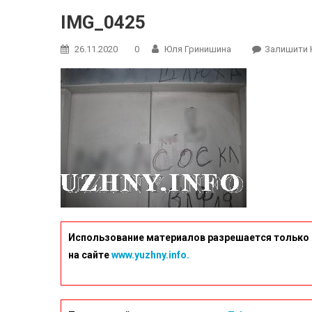
IMG_0425
26.11.2020
0
Юля Гринишина
Залишити 
Использование материалов разрешается только 
на сайте
www.yuzhny.info.