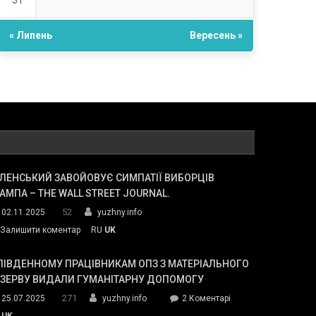
31
« Липень
Вересень »
ЛЕНСЬКИЙ ЗАВОЙОВУЄ СИМПАТІЇ ВИБОРЦІВ
АМПА – THE WALL STREET JOURNAL.
52
02.11.2025
yuzhny.info
on
Залишити коментар
RU
UK
Зеленський
завойовує
ПІВДЕННОМУ ПРАЦІВНИКАМ ОПЗ З МАТЕРІАЛЬНОГО
симпатії
ЕЗЕРВУ ВИДАЛИ ГУМАНІТАРНУ ДОПОМОГУ
виборців
271
до
25.07.2025
yuzhny.info
2 Коментарі
Трампа
У