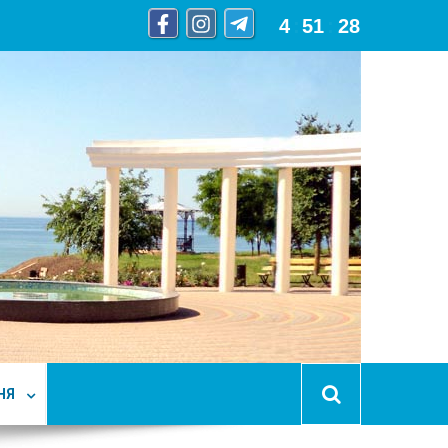
4
:
51
:
29
НЯ