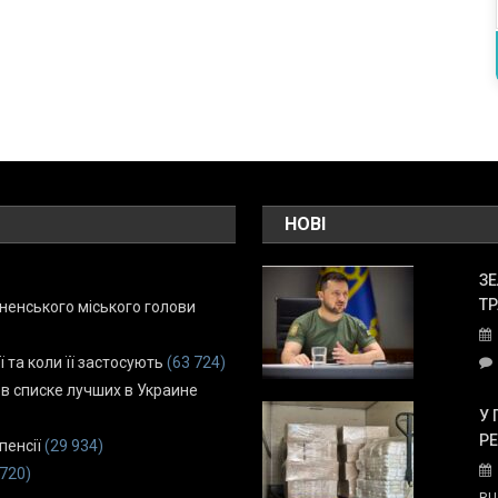
НОВІ
ЗЕ
ТР
енського міського голови
ї та коли її застосують
(63 724)
 в списке лучших в Украине
У 
Р
пенсії
(29 934)
 720)