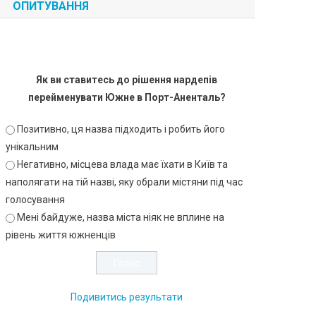
ОПИТУВАННЯ
Як ви ставитесь до рішення нардепів
перейменувати Южне в Порт-Аненталь?
Позитивно, ця назва підходить і робить його
унікальним
Негативно, місцева влада має їхати в Київ та
наполягати на тій назві, яку обрали містяни під час
голосування
Мені байдуже, назва міста ніяк не вплине на
рівень життя южненців
Подивитись результати