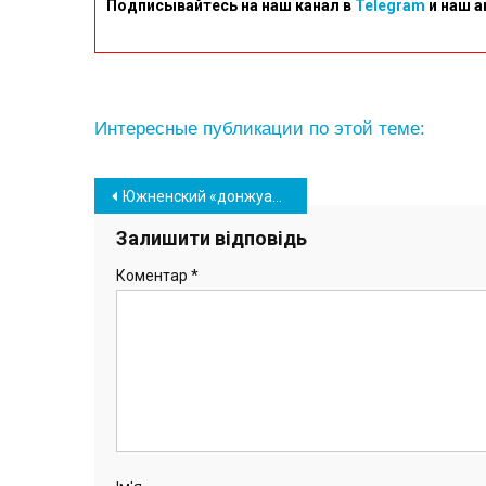
Подписывайтесь на наш канал в
Telegram
и наш а
Интересные публикации по этой теме:
Навігація
Южненский «донжуан» портит имущество ОСМД: соседи негодуют (фото)
записів
Залишити відповідь
Коментар
*