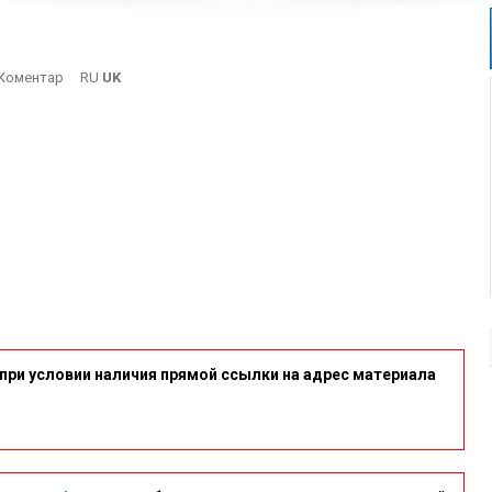
On
Коментар
RU
UK
IMG_0425
при условии наличия прямой ссылки на адрес материала