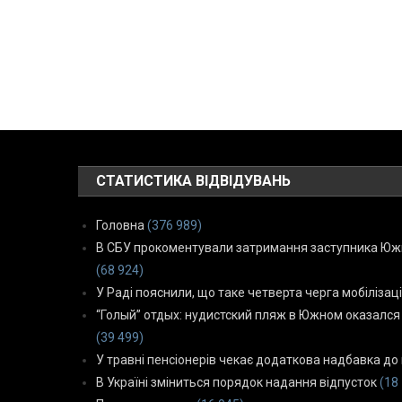
СТАТИСТИКА ВІДВІДУВАНЬ
Головна
(376 989)
В СБУ прокоментували затримання заступника Южн
(68 924)
У Раді пояснили, що таке четверта черга мобілізаці
“Голый” отдых: нудистский пляж в Южном оказался
(39 499)
У травні пенсіонерів чекає додаткова надбавка до 
В Україні зміниться порядок надання відпусток
(18