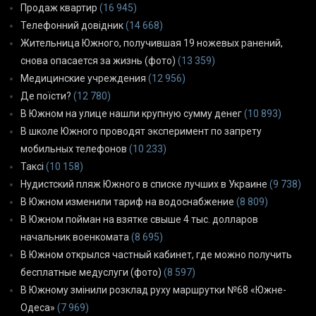
Продаж квартир
(16 945)
Телефонний довідник
(14 668)
Жительница Южного, получившая 19 ножевых ранений,
снова опасается за жизнь (фото)
(13 359)
Медицинские учреждения
(12 956)
Де поїсти?
(12 780)
В Южном на улице нашли крупную сумму денег
(10 893)
В школе Южного проводят эксперимент по запрету
мобильных телефонов
(10 233)
Таксі
(10 158)
Нудистский пляж Южного в списке лучших в Украине
(9 738)
В Южном изменили тариф на водоснабжение
(8 809)
В Южном пойман на взятке свыше 4 тыс. долларов
начальник военкомата
(8 695)
В Южном открылся частный кабинет, где можно получить
бесплатные медуслуги (фото)
(8 597)
В Южному змінили розклад руху маршрутки №68 «Южне-
Одеса»
(7 969)