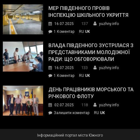
Інспектор
антикорупційних
ДСНС
МЕР ПІВДЕННОГО ПРОВІВ
органів:
власноруч
ІНСПЕКЦІЮ ШКІЛЬНОГО УКРИТТЯ
«Наш
ліквідував
спільний
137
16.07.2025
yuzhny.info
пожежу
ворог
до
1 Коментар
RU
UK
у
—
Мер
Південному
російські
Південного
ВЛАДА ПІВДЕННОГО ЗУСТРІЛАСЯ З
окупанти.
провів
ПРЕДСТАВНИКАМИ МОЛОДІЖНОЇ
Маємо
інспекцію
РАДИ: ЩО ОБГОВОРЮВАЛИ
діяти
шкільного
133
16.07.2025
yuzhny.info
як
укриття
команда
до
1 Коментар
RU
UK
України»
Влада
Південного
ДЕНЬ ПРАЦІВНИКІВ МОРСЬКОГО ТА
зустрілася
РІЧКОВОГО ФЛОТУ
з
118
02.07.2025
yuzhny.info
представниками
on
Залишити коментар
RU
UK
молодіжної
День
ради:
працівників
що
морського
обговорювали
Інформаційний портал міста Южного
та