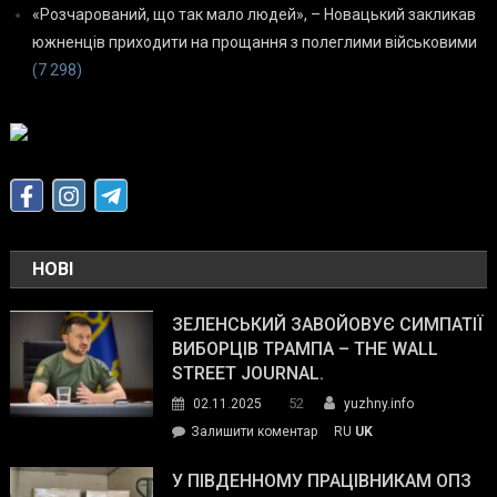
«Розчарований, що так мало людей», – Новацький закликав
южненців приходити на прощання з полеглими військовими
(7 298)
НОВІ
ЗЕЛЕНСЬКИЙ ЗАВОЙОВУЄ СИМПАТІЇ
ВИБОРЦІВ ТРАМПА – THE WALL
STREET JOURNAL.
52
02.11.2025
yuzhny.info
on
Залишити коментар
RU
UK
Зеленський
завойовує
У ПІВДЕННОМУ ПРАЦІВНИКАМ ОПЗ