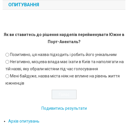
ОПИТУВАННЯ
Як ви ставитесь до рішення нардепів перейменувати Южне в
Порт-Аненталь?
Позитивно, ця назва підходить і робить його унікальним
Негативно, місцева влада має їхати в Київ та наполягати на
тій назві, яку обрали містяни під час голосування
Мені байдуже, назва міста ніяк не вплине на рівень життя
южненців
Подивитись результати
Архів опитувань