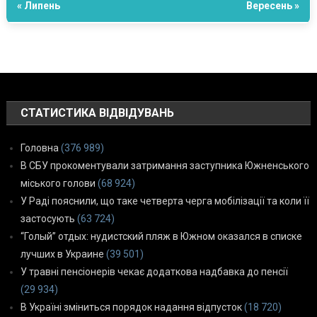
« Липень
Вересень »
СТАТИСТИКА ВІДВІДУВАНЬ
Головна
(376 989)
В СБУ прокоментували затримання заступника Южненського
міського голови
(68 924)
У Раді пояснили, що таке четверта черга мобілізації та коли її
застосують
(63 724)
“Голый” отдых: нудистский пляж в Южном оказался в списке
лучших в Украине
(39 501)
У травні пенсіонерів чекає додаткова надбавка до пенсії
(29 934)
В Україні зміниться порядок надання відпусток
(18 720)