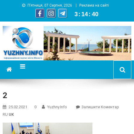
П’ятниця, 07 Серпня, 2026
Реклама на сайті
3
:
14
:
40
YUZHNY.INFO
информационный портал города Южный
2
On
25.02.2021
0
Yuzhny.info
Залишити Коментар
2
RU
UK