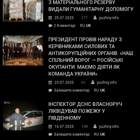
симпатії
З МАТЕРІАЛЬНОГО РЕЗЕРВУ
виборців
ВИДАЛИ ГУМАНІТАРНУ ДОПОМОГУ
Трампа
271
25.07.2025
yuzhny.info
–
до
2 Коментарі
RU
UK
The
У
Wall
Південному
ПРЕЗИДЕНТ ПРОВІВ НАРАДУ З
Street
працівникам
КЕРІВНИКАМИ СИЛОВИХ ТА
Journal.
ОПЗ
АНТИКОРУПЦІЙНИХ ОРГАНІВ: «НАШ
з
СПІЛЬНИЙ ВОРОГ — РОСІЙСЬКІ
матеріального
ОКУПАНТИ. МАЄМО ДІЯТИ ЯК
резерву
КОМАНДА УКРАЇНИ»
видали
61
23.07.2025
yuzhny.info
гуманітарну
on
Залишити коментар
RU
UK
допомогу
Президент
провів
ІНСПЕКТОР ДСНС ВЛАСНОРУЧ
нараду
ЛІКВІДУВАВ ПОЖЕЖУ У
з
ПІВДЕННОМУ
керівниками
149
16.07.2025
yuzhny.info
силових
on
Залишити коментар
RU
UK
та