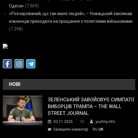
Одеса»
(7 969)
«Розчарований, що так мало людей», – Новацький закликав
южненців приходити на прощання з полеглими військовими
(7 298)
НОВІ
ЗЕЛЕНСЬКИЙ ЗАВОЙОВУЄ СИМПАТІЇ
ВИБОРЦІВ ТРАМПА – THE WALL
STREET JOURNAL.
53
02.11.2025
yuzhny.info
on
Залишити коментар
RU
UK
Зеленський