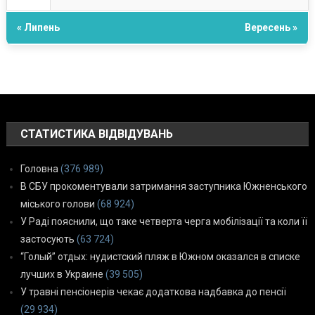
« Липень
Вересень »
СТАТИСТИКА ВІДВІДУВАНЬ
Головна
(376 989)
В СБУ прокоментували затримання заступника Южненського
міського голови
(68 924)
У Раді пояснили, що таке четверта черга мобілізації та коли її
застосують
(63 724)
“Голый” отдых: нудистский пляж в Южном оказался в списке
лучших в Украине
(39 505)
У травні пенсіонерів чекає додаткова надбавка до пенсії
(29 934)