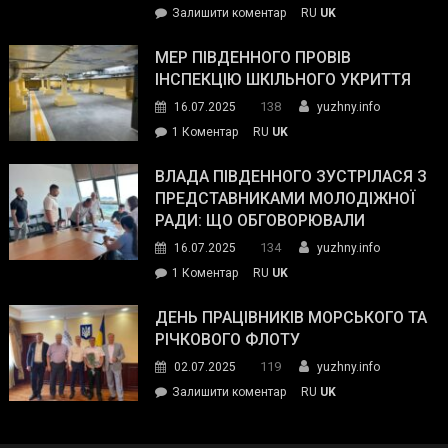
on
Залишити коментар
RU
UK
та
Інспектор
антикорупційних
ДСНС
МЕР ПІВДЕННОГО ПРОВІВ
органів:
власноруч
ІНСПЕКЦІЮ ШКІЛЬНОГО УКРИТТЯ
«Наш
ліквідував
спільний
138
16.07.2025
yuzhny.info
пожежу
ворог
до
1 Коментар
RU
UK
у
—
Мер
Південному
російські
Південного
ВЛАДА ПІВДЕННОГО ЗУСТРІЛАСЯ З
окупанти.
провів
ПРЕДСТАВНИКАМИ МОЛОДІЖНОЇ
Маємо
інспекцію
РАДИ: ЩО ОБГОВОРЮВАЛИ
діяти
шкільного
134
16.07.2025
yuzhny.info
як
укриття
команда
до
1 Коментар
RU
UK
України»
Влада
Південного
ДЕНЬ ПРАЦІВНИКІВ МОРСЬКОГО ТА
зустрілася
РІЧКОВОГО ФЛОТУ
з
119
02.07.2025
yuzhny.info
представниками
on
Залишити коментар
RU
UK
молодіжної
День
ради:
працівників
що