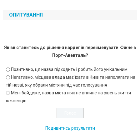
ОПИТУВАННЯ
Як ви ставитесь до рішення нардепів перейменувати Южне в
Порт-Аненталь?
Позитивно, ця назва підходить і робить його унікальним
Негативно, місцева влада має їхати в Київ та наполягати на
тій назві, яку обрали містяни під час голосування
Мені байдуже, назва міста ніяк не вплине на рівень життя
южненців
Подивитись результати