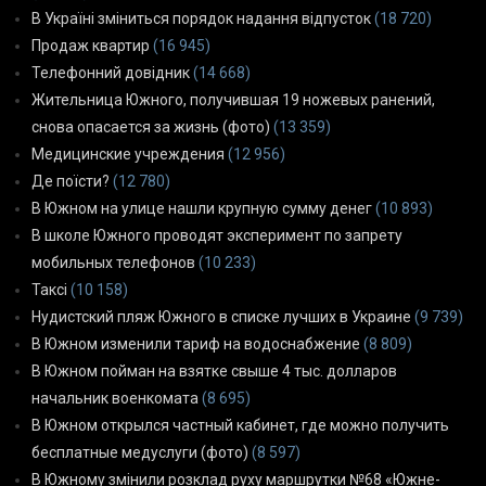
В Україні зміниться порядок надання відпусток
(18 720)
Продаж квартир
(16 945)
Телефонний довідник
(14 668)
Жительница Южного, получившая 19 ножевых ранений,
снова опасается за жизнь (фото)
(13 359)
Медицинские учреждения
(12 956)
Де поїсти?
(12 780)
В Южном на улице нашли крупную сумму денег
(10 893)
В школе Южного проводят эксперимент по запрету
мобильных телефонов
(10 233)
Таксі
(10 158)
Нудистский пляж Южного в списке лучших в Украине
(9 739)
В Южном изменили тариф на водоснабжение
(8 809)
В Южном пойман на взятке свыше 4 тыс. долларов
начальник военкомата
(8 695)
В Южном открылся частный кабинет, где можно получить
бесплатные медуслуги (фото)
(8 597)
В Южному змінили розклад руху маршрутки №68 «Южне-