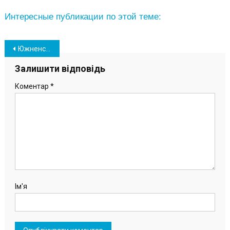
Интересные публикации по этой теме:
Навігація
Южненская студия детских праздников отмечает год со дня основания
записів
Залишити відповідь
Коментар
*
Ім'я