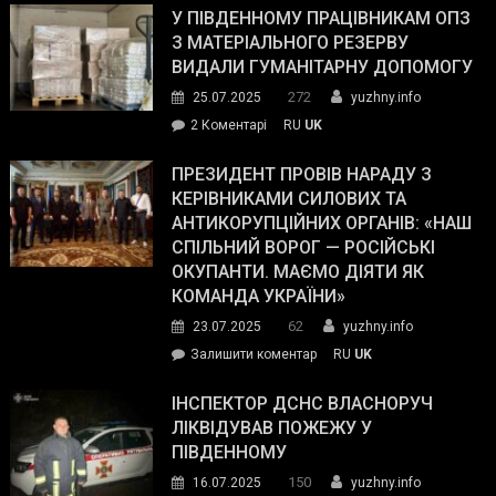
завойовує
У ПІВДЕННОМУ ПРАЦІВНИКАМ ОПЗ
симпатії
З МАТЕРІАЛЬНОГО РЕЗЕРВУ
виборців
ВИДАЛИ ГУМАНІТАРНУ ДОПОМОГУ
Трампа
272
25.07.2025
yuzhny.info
–
до
2 Коментарі
RU
UK
The
У
Wall
Південному
ПРЕЗИДЕНТ ПРОВІВ НАРАДУ З
Street
працівникам
КЕРІВНИКАМИ СИЛОВИХ ТА
Journal.
ОПЗ
АНТИКОРУПЦІЙНИХ ОРГАНІВ: «НАШ
з
СПІЛЬНИЙ ВОРОГ — РОСІЙСЬКІ
матеріального
ОКУПАНТИ. МАЄМО ДІЯТИ ЯК
резерву
КОМАНДА УКРАЇНИ»
видали
62
23.07.2025
yuzhny.info
гуманітарну
on
Залишити коментар
RU
UK
допомогу
Президент
провів
ІНСПЕКТОР ДСНС ВЛАСНОРУЧ
нараду
ЛІКВІДУВАВ ПОЖЕЖУ У
з
ПІВДЕННОМУ
керівниками
150
16.07.2025
yuzhny.info
силових