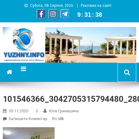
Субота, 08 Серпня, 2026
Реклама на сайті
9
:
31
:
39
YUZHNY.INFO
информационный портал города Южный
101546366_3042705315794480_28
03.11.2020
0
Юля Гринишина
On
Залишити Коментар
RU
UK
101546366_3042705315794480_280388809546268