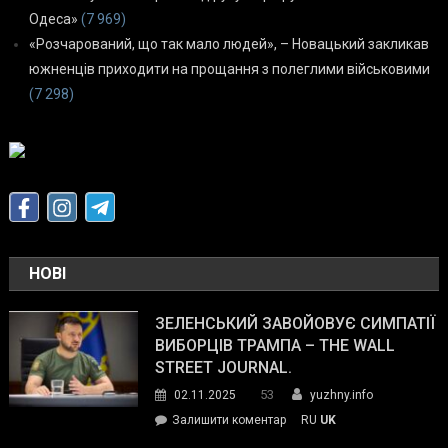
Одеса»
(7 969)
«Розчарований, що так мало людей», – Новацький закликав
южненців приходити на прощання з полеглими військовими
(7 298)
НОВІ
ЗЕЛЕНСЬКИЙ ЗАВОЙОВУЄ СИМПАТІЇ
ВИБОРЦІВ ТРАМПА – THE WALL
STREET JOURNAL.
53
02.11.2025
yuzhny.info
on
Залишити коментар
RU
UK
Зеленський