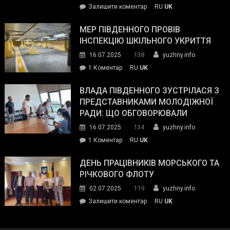
on
Залишити коментар
RU
UK
та
Інспектор
антикорупційних
ДСНС
МЕР ПІВДЕННОГО ПРОВІВ
органів:
власноруч
ІНСПЕКЦІЮ ШКІЛЬНОГО УКРИТТЯ
«Наш
ліквідував
спільний
138
16.07.2025
yuzhny.info
пожежу
ворог
до
1 Коментар
RU
UK
у
—
Мер
Південному
російські
Південного
ВЛАДА ПІВДЕННОГО ЗУСТРІЛАСЯ З
окупанти.
провів
ПРЕДСТАВНИКАМИ МОЛОДІЖНОЇ
Маємо
інспекцію
РАДИ: ЩО ОБГОВОРЮВАЛИ
діяти
шкільного
134
16.07.2025
yuzhny.info
як
укриття
команда
до
1 Коментар
RU
UK
України»
Влада
Південного
ДЕНЬ ПРАЦІВНИКІВ МОРСЬКОГО ТА
зустрілася
РІЧКОВОГО ФЛОТУ
з
119
02.07.2025
yuzhny.info
представниками
on
Залишити коментар
RU
UK
молодіжної
День
ради:
працівників
що