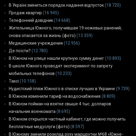
В Україні зміниться порядок надання відпусток
(18 720)
Продаж квартир
(16 945)
Телефонний довідник
(14 668)
Жительница Южного, получившая 19 ножевых ранений,
снова опасается за жизнь (фото)
(13 359)
Медицинские учреждения
(12 956)
Де поїсти?
(12 780)
В Южном на улице нашли крупную сумму денег
(10 893)
В школе Южного проводят эксперимент по запрету
мобильных телефонов
(10 233)
Таксі
(10 158)
Нудистский пляж Южного в списке лучших в Украине
(9 739)
В Южном изменили тариф на водоснабжение
(8 809)
В Южном пойман на взятке свыше 4 тыс. долларов
начальник военкомата
(8 695)
В Южном открылся частный кабинет, где можно получить
бесплатные медуслуги (фото)
(8 597)
В Южному змінили розклад руху маршрутки №68 «Южне-