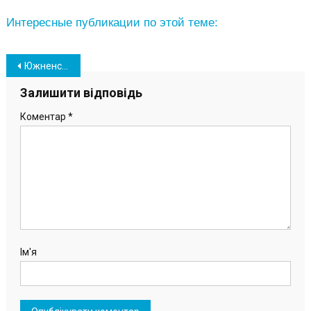
Интересные публикации по этой теме:
Навігація
Южненська ОТГ була представлена на міжнародній конференції в Польщі
записів
Залишити відповідь
Коментар
*
Ім'я