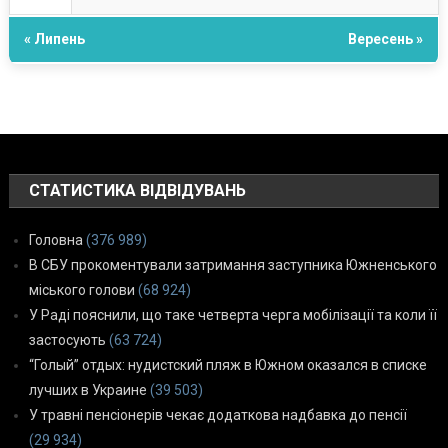
« Липень
Вересень »
СТАТИСТИКА ВІДВІДУВАНЬ
Головна
(376 989)
В СБУ прокоментували затримання заступника Южненського
міського голови
(68 924)
У Раді пояснили, що таке четверта черга мобілізації та коли її
застосують
(63 724)
“Голый” отдых: нудистский пляж в Южном оказался в списке
лучших в Украине
(39 503)
У травні пенсіонерів чекає додаткова надбавка до пенсії
(29 934)