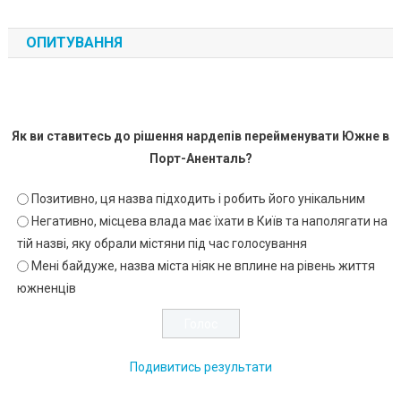
ОПИТУВАННЯ
Як ви ставитесь до рішення нардепів перейменувати Южне в
Порт-Аненталь?
Позитивно, ця назва підходить і робить його унікальним
Негативно, місцева влада має їхати в Київ та наполягати на
тій назві, яку обрали містяни під час голосування
Мені байдуже, назва міста ніяк не вплине на рівень життя
южненців
Подивитись результати