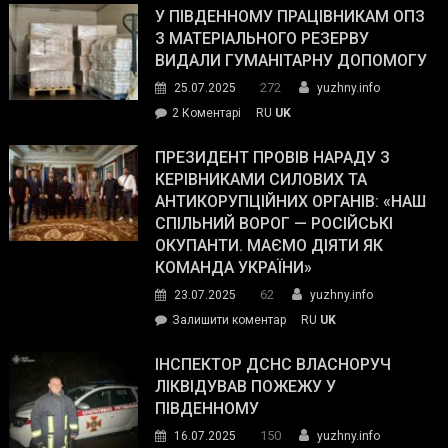
завойовує
У ПІВДЕННОМУ ПРАЦІВНИКАМ ОПЗ
симпатії
З МАТЕРІАЛЬНОГО РЕЗЕРВУ
виборців
ВИДАЛИ ГУМАНІТАРНУ ДОПОМОГУ
Трампа
272
25.07.2025
yuzhny.info
–
до
2 Коментарі
RU
UK
The
У
Wall
Південному
ПРЕЗИДЕНТ ПРОВІВ НАРАДУ З
Street
працівникам
КЕРІВНИКАМИ СИЛОВИХ ТА
Journal.
ОПЗ
АНТИКОРУПЦІЙНИХ ОРГАНІВ: «НАШ
з
СПІЛЬНИЙ ВОРОГ — РОСІЙСЬКІ
матеріального
ОКУПАНТИ. МАЄМО ДІЯТИ ЯК
резерву
КОМАНДА УКРАЇНИ»
видали
62
23.07.2025
yuzhny.info
гуманітарну
on
Залишити коментар
RU
UK
допомогу
Президент
провів
ІНСПЕКТОР ДСНС ВЛАСНОРУЧ
нараду
ЛІКВІДУВАВ ПОЖЕЖУ У
з
ПІВДЕННОМУ
керівниками
150
16.07.2025
yuzhny.info
силових