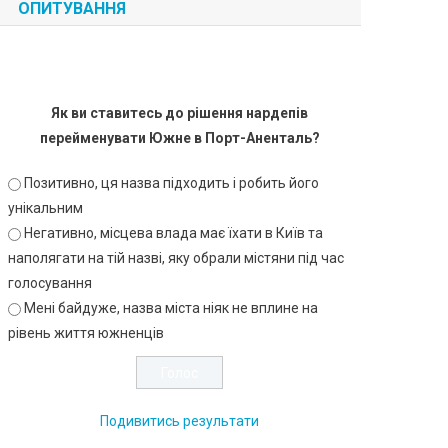
ОПИТУВАННЯ
Як ви ставитесь до рішення нардепів
перейменувати Южне в Порт-Аненталь?
Позитивно, ця назва підходить і робить його
унікальним
Негативно, місцева влада має їхати в Київ та
наполягати на тій назві, яку обрали містяни під час
голосування
Мені байдуже, назва міста ніяк не вплине на
рівень життя южненців
Подивитись результати