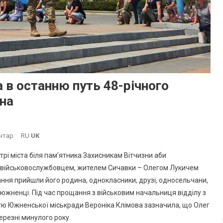
в останню путь 48-річного
на
До
нтар
RU
UK
Южненська
рі міста біля пам’ятника Захисникам Вітчизни аби
Громада
ні військовослужбовцем, жителем Сичавки – Олегом Лукичем
Провела
ня прийшли його родина, однокласники, друзі, односельчани,
В
южненці. Під час прощання з військовим начальниця відділу з
Останню
Путь
істю Южненської міськради Вероніка Клімова зазначила, що Олег
48-
ерезні минулого року.