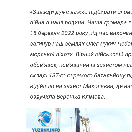
«Завжди дуже важко підбирати слова,
війна в наші родини. Наша громада в
18 березня 2022 року під час викона
загинув наш земляк Олег Лукич Чебан
морської піхоти. Вірний військовій п
обов’язок, пов’язаний із захистом н
складі 137-го окремого батальйону п
відійшло на захист Миколаєва, де наш
озвучила Вероніка Клімова.