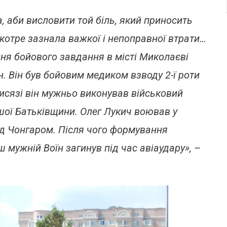
Річного
Бойового
 аби висловити той біль, який приносить
Медика
котре зазнала важкої і непоправної втрати…
Олега
Чебана
ння бойового завдання в місті Миколаєві
. Він був бойовим медиком взводу 2-ї роти
рисязі він мужньо виконував військовий
ашої Батьківщини. Олег Лукич воював у
ід Чонгаром. Після чого формування
 мужній Воїн загинув під час авіаудару», –