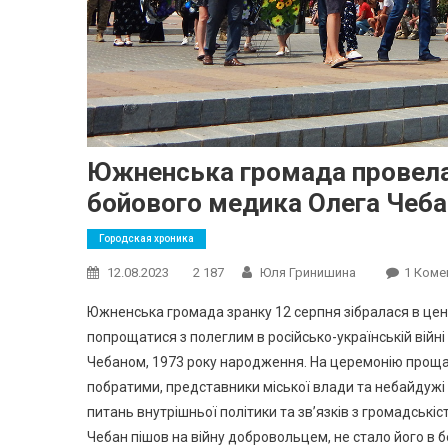
Южненська громада провела 
бойового медика Олега Чеба
Городская хроника
12.08.2023
2 187
Юля Гринишина
1 Коме
Южненська громада зранку 12 серпня зібралася в цент
попрощатися з полеглим в російсько-українській вій
Чебаном, 1973 року народження. На церемонію прощан
побратими, представники міської влади та небайдужі 
питань внутрішньої політики та зв’язків з громадськ
Чебан пішов на війну добровольцем, не стало його в б