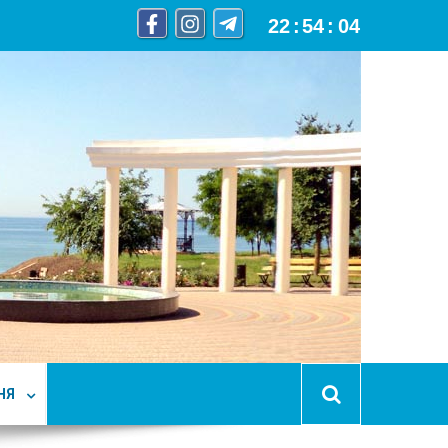
22
:
54
:
06
НЯ