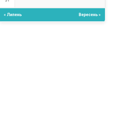
31
« Липень
Вересень »