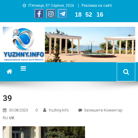
П’ятниця, 07 Серпня, 2026
Реклама на сайті
18
:
52
:
17
YUZHNY.INFO
информационный портал города Южный
39
On
30.08.2023
0
Yuzhny.info
Залишити Коментар
39
RU
UK