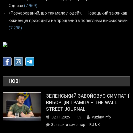
Одеса»
(7 969)
«Розчарований, що так мало людей», – Новацький закликав
южненців приходити на прощання з полеглими військовими
(7 298)
НОВІ
ЗЕЛЕНСЬКИЙ ЗАВОЙОВУЄ СИМПАТІЇ
ВИБОРЦІВ ТРАМПА – THE WALL
STREET JOURNAL.
53
02.11.2025
yuzhny.info
on
Залишити коментар
RU
UK
Зеленський