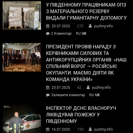
завойовує
У ПІВДЕННОМУ ПРАЦІВНИКАМ ОПЗ
симпатії
З МАТЕРІАЛЬНОГО РЕЗЕРВУ
виборців
ВИДАЛИ ГУМАНІТАРНУ ДОПОМОГУ
Трампа
272
25.07.2025
yuzhny.info
–
до
2 Коментарі
RU
UK
The
У
Wall
Південному
ПРЕЗИДЕНТ ПРОВІВ НАРАДУ З
Street
працівникам
КЕРІВНИКАМИ СИЛОВИХ ТА
Journal.
ОПЗ
АНТИКОРУПЦІЙНИХ ОРГАНІВ: «НАШ
з
СПІЛЬНИЙ ВОРОГ — РОСІЙСЬКІ
матеріального
ОКУПАНТИ. МАЄМО ДІЯТИ ЯК
резерву
КОМАНДА УКРАЇНИ»
видали
62
23.07.2025
yuzhny.info
гуманітарну
on
Залишити коментар
RU
UK
допомогу
Президент
провів
ІНСПЕКТОР ДСНС ВЛАСНОРУЧ
нараду
ЛІКВІДУВАВ ПОЖЕЖУ У
з
ПІВДЕННОМУ
керівниками
150
16.07.2025
yuzhny.info
силових