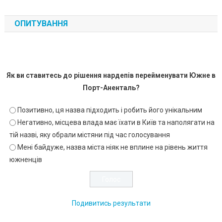
ОПИТУВАННЯ
Як ви ставитесь до рішення нардепів перейменувати Южне в
Порт-Аненталь?
Позитивно, ця назва підходить і робить його унікальним
Негативно, місцева влада має їхати в Київ та наполягати на
тій назві, яку обрали містяни під час голосування
Мені байдуже, назва міста ніяк не вплине на рівень життя
южненців
Подивитись результати