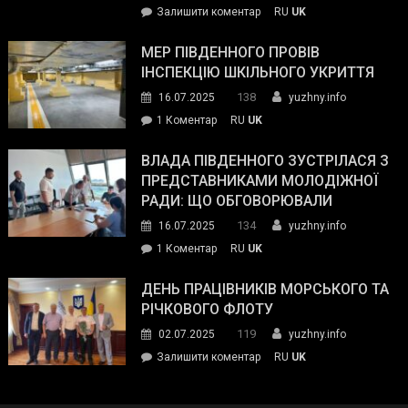
on
Залишити коментар
RU
UK
та
Інспектор
антикорупційних
ДСНС
МЕР ПІВДЕННОГО ПРОВІВ
органів:
власноруч
ІНСПЕКЦІЮ ШКІЛЬНОГО УКРИТТЯ
«Наш
ліквідував
спільний
138
16.07.2025
yuzhny.info
пожежу
ворог
до
1 Коментар
RU
UK
у
—
Мер
Південному
російські
Південного
ВЛАДА ПІВДЕННОГО ЗУСТРІЛАСЯ З
окупанти.
провів
ПРЕДСТАВНИКАМИ МОЛОДІЖНОЇ
Маємо
інспекцію
РАДИ: ЩО ОБГОВОРЮВАЛИ
діяти
шкільного
134
16.07.2025
yuzhny.info
як
укриття
команда
до
1 Коментар
RU
UK
України»
Влада
Південного
ДЕНЬ ПРАЦІВНИКІВ МОРСЬКОГО ТА
зустрілася
РІЧКОВОГО ФЛОТУ
з
119
02.07.2025
yuzhny.info
представниками
on
Залишити коментар
RU
UK
молодіжної
День
ради:
працівників
що