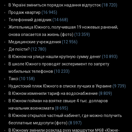
В Україні зміниться порядок надання відпусток
(18 720)
Продаж квартир
(16 945)
Телефонний довідник
(14 668)
Жительница Южного, получившая 19 ножевых ранений,
снова опасается за жизнь (фото)
(13 359)
Медицинские учреждения
(12 956)
Де поїсти?
(12 780)
В Южном на улице нашли крупную сумму денег
(10 893)
В школе Южного проводят эксперимент по запрету
мобильных телефонов
(10 233)
Таксі
(10 158)
Нудистский пляж Южного в списке лучших в Украине
(9 739)
В Южном изменили тариф на водоснабжение
(8 809)
В Южном пойман на взятке свыше 4 тыс. долларов
начальник военкомата
(8 695)
В Южном открылся частный кабинет, где можно получить
бесплатные медуслуги (фото)
(8 597)
В Южному змінили розклад руху маршрутки №68 «Южне-