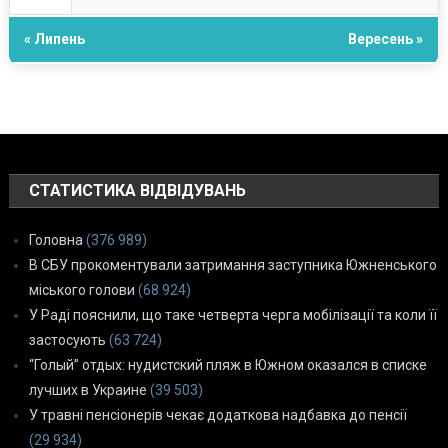
« Липень
Вересень »
СТАТИСТИКА ВІДВІДУВАНЬ
Головна
(376 989)
В СБУ прокоментували затримання заступника Южненського
міського голови
(68 924)
У Раді пояснили, що таке четверта черга мобілізації та коли її
застосують
(63 724)
“Голый” отдых: нудистский пляж в Южном оказался в списке
лучших в Украине
(39 503)
У травні пенсіонерів чекає додаткова надбавка до пенсії
(29 934)