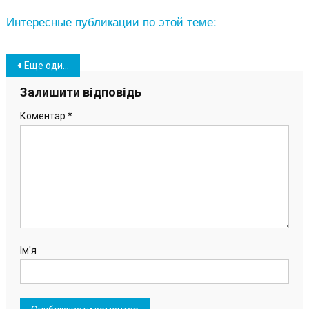
Интересные публикации по этой теме:
Навігація
Еще один игровой комплекс для детей смонтировали в Южном (фото)
записів
Залишити відповідь
Коментар
*
Ім'я