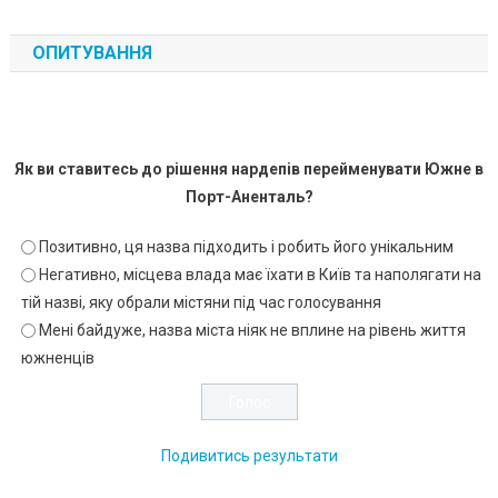
ОПИТУВАННЯ
Як ви ставитесь до рішення нардепів перейменувати Южне в
Порт-Аненталь?
Позитивно, ця назва підходить і робить його унікальним
Негативно, місцева влада має їхати в Київ та наполягати на
тій назві, яку обрали містяни під час голосування
Мені байдуже, назва міста ніяк не вплине на рівень життя
южненців
Подивитись результати