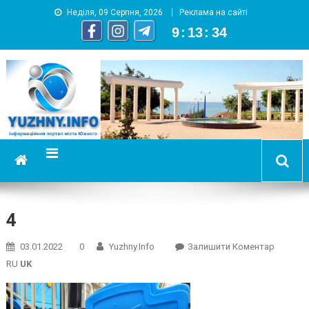
Неділя, 09 Серпня, 2026
Реклама на сайті
9
:
13
:
35
YUZHNY.INFO
информационный портал города Южный
4
On
03.01.2022
0
Yuzhny.info
Залишити Коментар
4
RU
UK