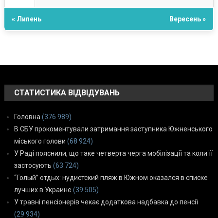
« Липень
Вересень »
СТАТИСТИКА ВІДВІДУВАНЬ
Головна
(376 989)
В СБУ прокоментували затримання заступника Южненського
міського голови
(68 924)
У Раді пояснили, що таке четверта черга мобілізації та коли її
застосують
(63 724)
“Голый” отдых: нудистский пляж в Южном оказался в списке
лучших в Украине
(39 505)
У травні пенсіонерів чекає додаткова надбавка до пенсії
(29 934)