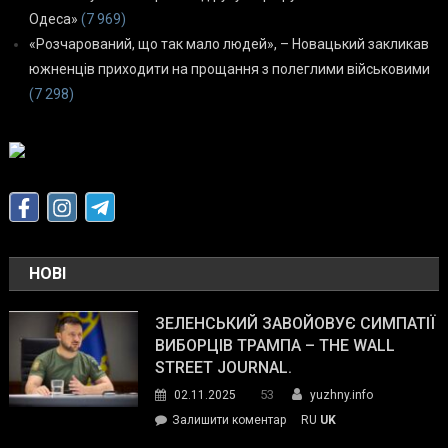
Одеса»
(7 969)
«Розчарований, що так мало людей», – Новацький закликав
южненців приходити на прощання з полеглими військовими
(7 298)
НОВІ
ЗЕЛЕНСЬКИЙ ЗАВОЙОВУЄ СИМПАТІЇ
ВИБОРЦІВ ТРАМПА – THE WALL
STREET JOURNAL.
53
02.11.2025
yuzhny.info
on
Залишити коментар
RU
UK
Зеленський