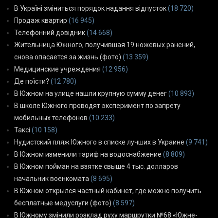
В Україні зміниться порядок надання відпусток
(18 720)
Продаж квартир
(16 945)
Телефонний довідник
(14 668)
Жительница Южного, получившая 19 ножевых ранений,
снова опасается за жизнь (фото)
(13 359)
Медицинские учреждения
(12 956)
Де поїсти?
(12 780)
В Южном на улице нашли крупную сумму денег
(10 893)
В школе Южного проводят эксперимент по запрету
мобильных телефонов
(10 233)
Таксі
(10 158)
Нудистский пляж Южного в списке лучших в Украине
(9 741)
В Южном изменили тариф на водоснабжение
(8 809)
В Южном пойман на взятке свыше 4 тыс. долларов
начальник военкомата
(8 695)
В Южном открылся частный кабинет, где можно получить
бесплатные медуслуги (фото)
(8 597)
В Южному змінили розклад руху маршрутки №68 «Южне-