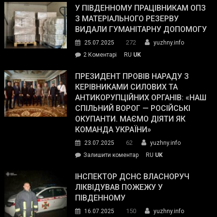
завойовує
У ПІВДЕННОМУ ПРАЦІВНИКАМ ОПЗ
симпатії
З МАТЕРІАЛЬНОГО РЕЗЕРВУ
виборців
ВИДАЛИ ГУМАНІТАРНУ ДОПОМОГУ
Трампа
272
25.07.2025
yuzhny.info
–
до
2 Коментарі
RU
UK
The
У
Wall
Південному
ПРЕЗИДЕНТ ПРОВІВ НАРАДУ З
Street
працівникам
КЕРІВНИКАМИ СИЛОВИХ ТА
Journal.
ОПЗ
АНТИКОРУПЦІЙНИХ ОРГАНІВ: «НАШ
з
СПІЛЬНИЙ ВОРОГ — РОСІЙСЬКІ
матеріального
ОКУПАНТИ. МАЄМО ДІЯТИ ЯК
резерву
КОМАНДА УКРАЇНИ»
видали
62
23.07.2025
yuzhny.info
гуманітарну
on
Залишити коментар
RU
UK
допомогу
Президент
провів
ІНСПЕКТОР ДСНС ВЛАСНОРУЧ
нараду
ЛІКВІДУВАВ ПОЖЕЖУ У
з
ПІВДЕННОМУ
керівниками
150
16.07.2025
yuzhny.info
силових