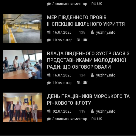
on
Залишити коментар
RU
UK
та
Інспектор
антикорупційних
ДСНС
МЕР ПІВДЕННОГО ПРОВІВ
органів:
власноруч
ІНСПЕКЦІЮ ШКІЛЬНОГО УКРИТТЯ
«Наш
ліквідував
спільний
138
16.07.2025
yuzhny.info
пожежу
ворог
до
1 Коментар
RU
UK
у
—
Мер
Південному
російські
Південного
ВЛАДА ПІВДЕННОГО ЗУСТРІЛАСЯ З
окупанти.
провів
ПРЕДСТАВНИКАМИ МОЛОДІЖНОЇ
Маємо
інспекцію
РАДИ: ЩО ОБГОВОРЮВАЛИ
діяти
шкільного
134
16.07.2025
yuzhny.info
як
укриття
команда
до
1 Коментар
RU
UK
України»
Влада
Південного
ДЕНЬ ПРАЦІВНИКІВ МОРСЬКОГО ТА
зустрілася
РІЧКОВОГО ФЛОТУ
з
119
02.07.2025
yuzhny.info
представниками
on
Залишити коментар
RU
UK
молодіжної
День
ради:
працівників
що