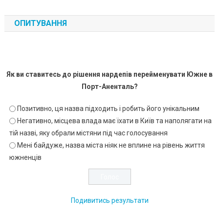
ОПИТУВАННЯ
Як ви ставитесь до рішення нардепів перейменувати Южне в
Порт-Аненталь?
Позитивно, ця назва підходить і робить його унікальним
Негативно, місцева влада має їхати в Київ та наполягати на
тій назві, яку обрали містяни під час голосування
Мені байдуже, назва міста ніяк не вплине на рівень життя
южненців
Подивитись результати