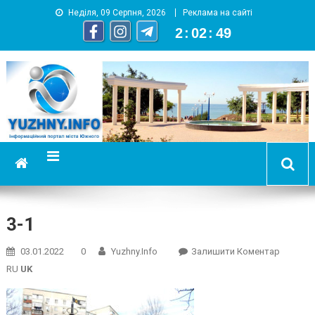
Неділя, 09 Серпня, 2026
Реклама на сайті
2
:
02
:
49
YUZHNY.INFO
информационный портал города Южный
3-1
On
03.01.2022
0
Yuzhny.info
Залишити Коментар
3-
RU
UK
1