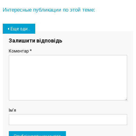
Интересные публикации по этой теме:
Навігація
Еще один игровой комплекс для детей смонтировали в Южном (фото)
записів
Залишити відповідь
Коментар
*
Ім'я