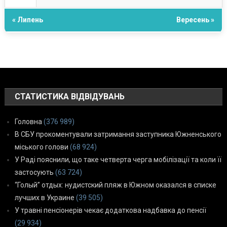
« Липень
Вересень »
СТАТИСТИКА ВІДВІДУВАНЬ
Головна
(376 989)
В СБУ прокоментували затримання заступника Южненського
міського голови
(68 924)
У Раді пояснили, що таке четверта черга мобілізації та коли її
застосують
(63 724)
“Голый” отдых: нудистский пляж в Южном оказался в списке
лучших в Украине
(39 505)
У травні пенсіонерів чекає додаткова надбавка до пенсії
(29 934)