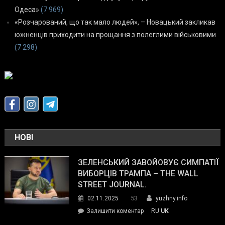
Одеса»
(7 969)
«Розчарований, що так мало людей», – Новацький закликав
южненців приходити на прощання з полеглими військовими
(7 298)
НОВІ
ЗЕЛЕНСЬКИЙ ЗАВОЙОВУЄ СИМПАТІЇ
ВИБОРЦІВ ТРАМПА – THE WALL
STREET JOURNAL.
53
02.11.2025
yuzhny.info
on
Залишити коментар
RU
UK
Зеленський