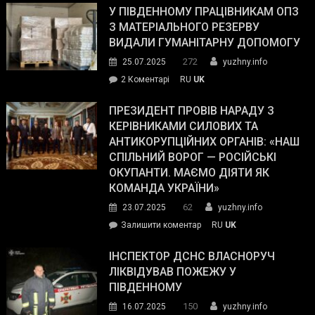
завойовує
У ПІВДЕННОМУ ПРАЦІВНИКАМ ОПЗ
симпатії
З МАТЕРІАЛЬНОГО РЕЗЕРВУ
виборців
ВИДАЛИ ГУМАНІТАРНУ ДОПОМОГУ
Трампа
272
25.07.2025
yuzhny.info
–
до
2 Коментарі
RU
UK
The
У
Wall
Південному
ПРЕЗИДЕНТ ПРОВІВ НАРАДУ З
Street
працівникам
КЕРІВНИКАМИ СИЛОВИХ ТА
Journal.
ОПЗ
АНТИКОРУПЦІЙНИХ ОРГАНІВ: «НАШ
з
СПІЛЬНИЙ ВОРОГ — РОСІЙСЬКІ
матеріального
ОКУПАНТИ. МАЄМО ДІЯТИ ЯК
резерву
КОМАНДА УКРАЇНИ»
видали
62
23.07.2025
yuzhny.info
гуманітарну
on
Залишити коментар
RU
UK
допомогу
Президент
провів
ІНСПЕКТОР ДСНС ВЛАСНОРУЧ
нараду
ЛІКВІДУВАВ ПОЖЕЖУ У
з
ПІВДЕННОМУ
керівниками
150
16.07.2025
yuzhny.info
силових