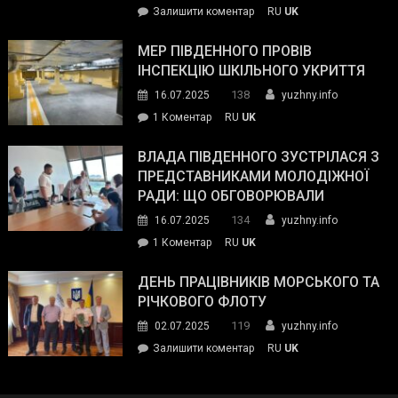
on
Залишити коментар
RU
UK
та
Інспектор
антикорупційних
ДСНС
МЕР ПІВДЕННОГО ПРОВІВ
органів:
власноруч
ІНСПЕКЦІЮ ШКІЛЬНОГО УКРИТТЯ
«Наш
ліквідував
спільний
138
16.07.2025
yuzhny.info
пожежу
ворог
до
1 Коментар
RU
UK
у
—
Мер
Південному
російські
Південного
ВЛАДА ПІВДЕННОГО ЗУСТРІЛАСЯ З
окупанти.
провів
ПРЕДСТАВНИКАМИ МОЛОДІЖНОЇ
Маємо
інспекцію
РАДИ: ЩО ОБГОВОРЮВАЛИ
діяти
шкільного
134
16.07.2025
yuzhny.info
як
укриття
команда
до
1 Коментар
RU
UK
України»
Влада
Південного
ДЕНЬ ПРАЦІВНИКІВ МОРСЬКОГО ТА
зустрілася
РІЧКОВОГО ФЛОТУ
з
119
02.07.2025
yuzhny.info
представниками
on
Залишити коментар
RU
UK
молодіжної
День
ради:
працівників
що