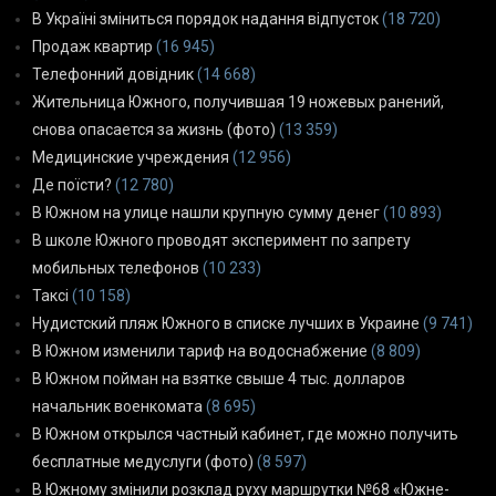
В Україні зміниться порядок надання відпусток
(18 720)
Продаж квартир
(16 945)
Телефонний довідник
(14 668)
Жительница Южного, получившая 19 ножевых ранений,
снова опасается за жизнь (фото)
(13 359)
Медицинские учреждения
(12 956)
Де поїсти?
(12 780)
В Южном на улице нашли крупную сумму денег
(10 893)
В школе Южного проводят эксперимент по запрету
мобильных телефонов
(10 233)
Таксі
(10 158)
Нудистский пляж Южного в списке лучших в Украине
(9 741)
В Южном изменили тариф на водоснабжение
(8 809)
В Южном пойман на взятке свыше 4 тыс. долларов
начальник военкомата
(8 695)
В Южном открылся частный кабинет, где можно получить
бесплатные медуслуги (фото)
(8 597)
В Южному змінили розклад руху маршрутки №68 «Южне-