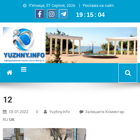
П’ятниця, 07 Серпня, 2026
Реклама на сайті
19
:
15
:
04
YUZHNY.INFO
информационный портал города Южный
12
On
03.01.2022
0
Yuzhny.info
Залишити Коментар
12
RU
UK