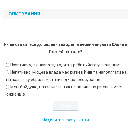
ОПИТУВАННЯ
Як ви ставитесь до рішення нардепів перейменувати Южне в
Порт-Аненталь?
Позитивно, ця назва підходить і робить його унікальним
Негативно, місцева влада має їхати в Київ та наполягати на
тій назві, яку обрали містяни під час голосування
Мені байдуже, назва міста ніяк не вплине на рівень життя
южненців
Подивитись результати