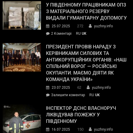
завойовує
У ПІВДЕННОМУ ПРАЦІВНИКАМ ОПЗ
симпатії
З МАТЕРІАЛЬНОГО РЕЗЕРВУ
виборців
ВИДАЛИ ГУМАНІТАРНУ ДОПОМОГУ
Трампа
272
25.07.2025
yuzhny.info
–
до
2 Коментарі
RU
UK
The
У
Wall
Південному
ПРЕЗИДЕНТ ПРОВІВ НАРАДУ З
Street
працівникам
КЕРІВНИКАМИ СИЛОВИХ ТА
Journal.
ОПЗ
АНТИКОРУПЦІЙНИХ ОРГАНІВ: «НАШ
з
СПІЛЬНИЙ ВОРОГ — РОСІЙСЬКІ
матеріального
ОКУПАНТИ. МАЄМО ДІЯТИ ЯК
резерву
КОМАНДА УКРАЇНИ»
видали
62
23.07.2025
yuzhny.info
гуманітарну
on
Залишити коментар
RU
UK
допомогу
Президент
провів
ІНСПЕКТОР ДСНС ВЛАСНОРУЧ
нараду
ЛІКВІДУВАВ ПОЖЕЖУ У
з
ПІВДЕННОМУ
керівниками
150
16.07.2025
yuzhny.info
силових