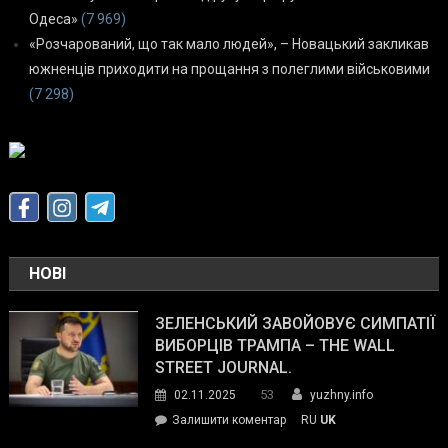
Одеса»
(7 969)
«Розчарований, що так мало людей», – Новацький закликав
южненців приходити на прощання з полеглими військовими
(7 298)
НОВІ
ЗЕЛЕНСЬКИЙ ЗАВОЙОВУЄ СИМПАТІЇ
ВИБОРЦІВ ТРАМПА – THE WALL
STREET JOURNAL.
53
02.11.2025
yuzhny.info
on
Залишити коментар
RU
UK
Зеленський