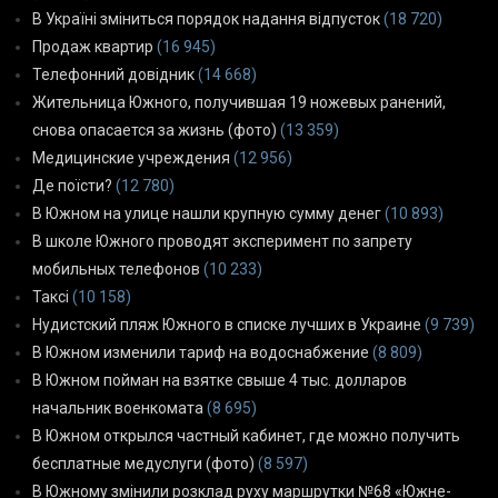
В Україні зміниться порядок надання відпусток
(18 720)
Продаж квартир
(16 945)
Телефонний довідник
(14 668)
Жительница Южного, получившая 19 ножевых ранений,
снова опасается за жизнь (фото)
(13 359)
Медицинские учреждения
(12 956)
Де поїсти?
(12 780)
В Южном на улице нашли крупную сумму денег
(10 893)
В школе Южного проводят эксперимент по запрету
мобильных телефонов
(10 233)
Таксі
(10 158)
Нудистский пляж Южного в списке лучших в Украине
(9 739)
В Южном изменили тариф на водоснабжение
(8 809)
В Южном пойман на взятке свыше 4 тыс. долларов
начальник военкомата
(8 695)
В Южном открылся частный кабинет, где можно получить
бесплатные медуслуги (фото)
(8 597)
В Южному змінили розклад руху маршрутки №68 «Южне-