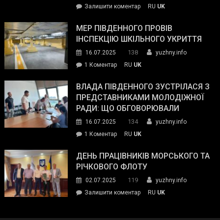
on
Залишити коментар
RU
UK
та
Інспектор
антикорупційних
ДСНС
МЕР ПІВДЕННОГО ПРОВІВ
органів:
власноруч
ІНСПЕКЦІЮ ШКІЛЬНОГО УКРИТТЯ
«Наш
ліквідував
спільний
138
16.07.2025
yuzhny.info
пожежу
ворог
до
1 Коментар
RU
UK
у
—
Мер
Південному
російські
Південного
ВЛАДА ПІВДЕННОГО ЗУСТРІЛАСЯ З
окупанти.
провів
ПРЕДСТАВНИКАМИ МОЛОДІЖНОЇ
Маємо
інспекцію
РАДИ: ЩО ОБГОВОРЮВАЛИ
діяти
шкільного
134
16.07.2025
yuzhny.info
як
укриття
команда
до
1 Коментар
RU
UK
України»
Влада
Південного
ДЕНЬ ПРАЦІВНИКІВ МОРСЬКОГО ТА
зустрілася
РІЧКОВОГО ФЛОТУ
з
119
02.07.2025
yuzhny.info
представниками
on
Залишити коментар
RU
UK
молодіжної
День
ради:
працівників
що