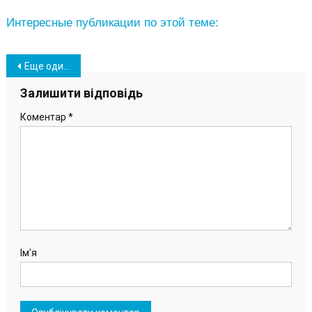
Интересные публикации по этой теме:
Навігація
Еще один игровой комплекс для детей смонтировали в Южном (фото)
записів
Залишити відповідь
Коментар
*
Ім'я