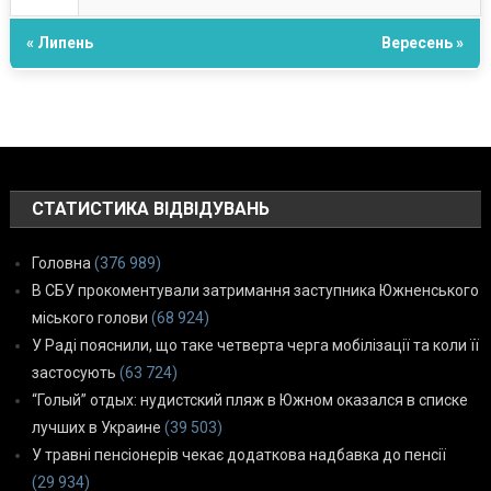
« Липень
Вересень »
СТАТИСТИКА ВІДВІДУВАНЬ
Головна
(376 989)
В СБУ прокоментували затримання заступника Южненського
міського голови
(68 924)
У Раді пояснили, що таке четверта черга мобілізації та коли її
застосують
(63 724)
“Голый” отдых: нудистский пляж в Южном оказался в списке
лучших в Украине
(39 503)
У травні пенсіонерів чекає додаткова надбавка до пенсії
(29 934)