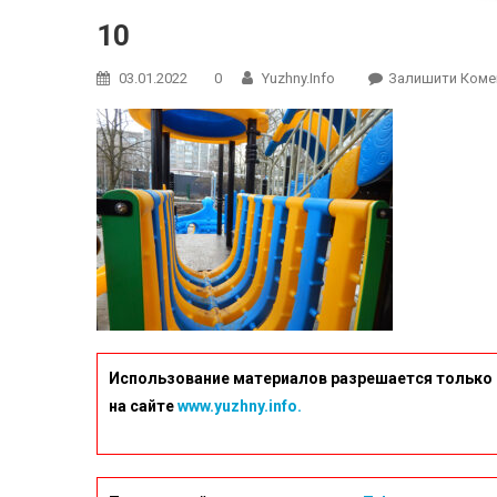
10
03.01.2022
0
Yuzhny.info
Залишити Коме
Использование материалов разрешается только 
на сайте
www.yuzhny.info.