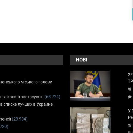
НОВІ
ЗЕ
ТР
енського міського голови
ї та коли її застосують
(63 724)
 в списке лучших в Украине
У 
Р
пенсії
(29 934)
 720)