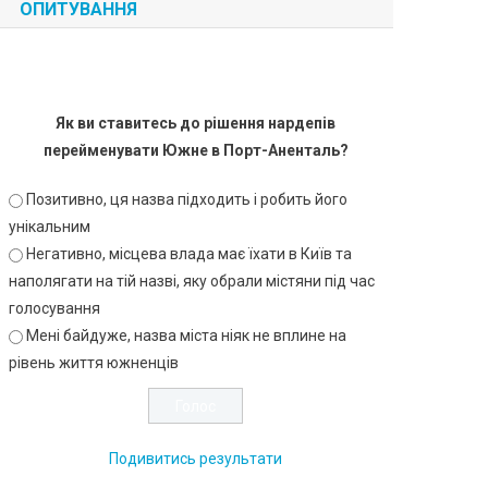
ОПИТУВАННЯ
Як ви ставитесь до рішення нардепів
перейменувати Южне в Порт-Аненталь?
Позитивно, ця назва підходить і робить його
унікальним
Негативно, місцева влада має їхати в Київ та
наполягати на тій назві, яку обрали містяни під час
голосування
Мені байдуже, назва міста ніяк не вплине на
рівень життя южненців
Подивитись результати