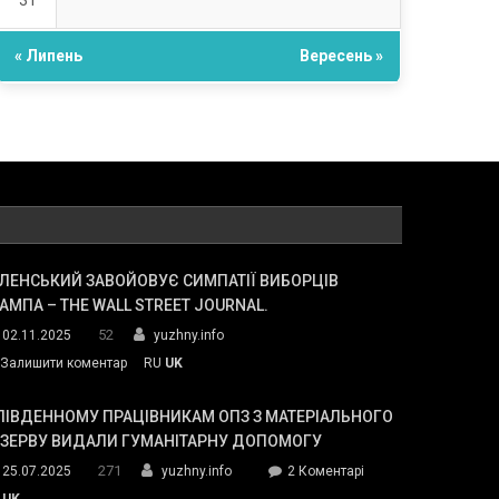
31
« Липень
Вересень »
ЛЕНСЬКИЙ ЗАВОЙОВУЄ СИМПАТІЇ ВИБОРЦІВ
АМПА – THE WALL STREET JOURNAL.
52
02.11.2025
yuzhny.info
on
Залишити коментар
RU
UK
Зеленський
завойовує
ПІВДЕННОМУ ПРАЦІВНИКАМ ОПЗ З МАТЕРІАЛЬНОГО
симпатії
ЕЗЕРВУ ВИДАЛИ ГУМАНІТАРНУ ДОПОМОГУ
виборців
271
до
25.07.2025
yuzhny.info
2 Коментарі
Трампа
У