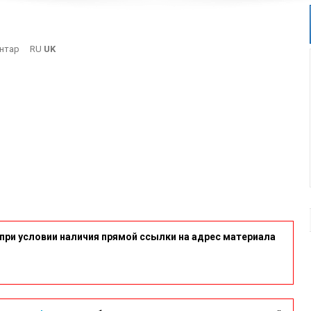
On
нтар
RU
UK
10
при условии наличия прямой ссылки на адрес материала