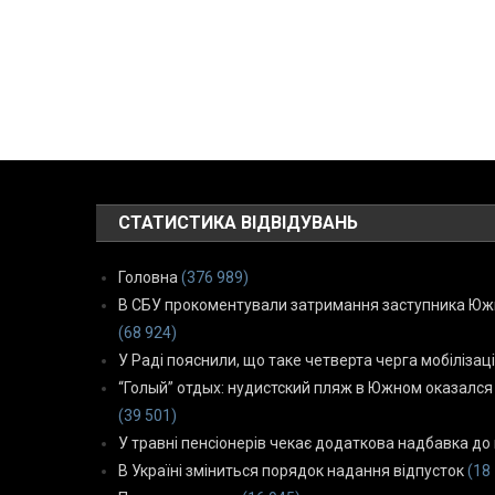
СТАТИСТИКА ВІДВІДУВАНЬ
Головна
(376 989)
В СБУ прокоментували затримання заступника Южн
(68 924)
У Раді пояснили, що таке четверта черга мобілізаці
“Голый” отдых: нудистский пляж в Южном оказался
(39 501)
У травні пенсіонерів чекає додаткова надбавка до 
В Україні зміниться порядок надання відпусток
(18