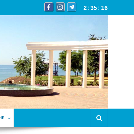
2
:
35
:
17
НЯ