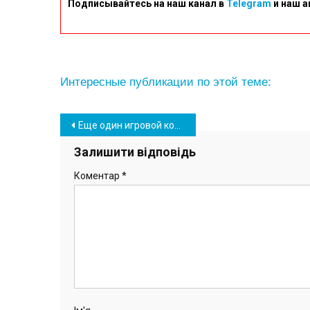
Подписывайтесь на наш канал в
Telegram
и наш а
Интересные публикации по этой теме:
Навігація
Еще один игровой комплекс для детей смонтировали в Южном (фото)
записів
Залишити відповідь
Коментар
*