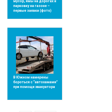
мусор, ямы на дорогах и
парковку на газоне –
первые заявки (фото)
В Южном намерены
бороться с “автохамами”
при помощи эвакуатора