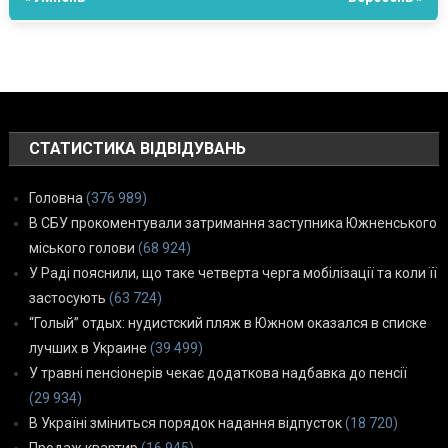
СТАТИСТИКА ВІДВІДУВАНЬ
Головна
(376 989)
В СБУ прокоментували затримання заступника Южненського
міського голови
(68 924)
У Раді пояснили, що таке четверта черга мобілізації та коли її
застосують
(63 724)
“Голый” отдых: нудистский пляж в Южном оказался в списке
лучших в Украине
(39 499)
У травні пенсіонерів чекає додаткова надбавка до пенсії
(29 934)
В Україні зміниться порядок надання відпусток
(18 720)
Продаж квартир
(16 945)