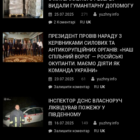
виборців
ВИДАЛИ ГУМАНІТАРНУ ДОПОМОГУ
Трампа
271
25.07.2025
yuzhny.info
–
до
2 Коментарі
RU
UK
The
У
Wall
Південному
ПРЕЗИДЕНТ ПРОВІВ НАРАДУ З
Street
працівникам
КЕРІВНИКАМИ СИЛОВИХ ТА
Journal.
ОПЗ
АНТИКОРУПЦІЙНИХ ОРГАНІВ: «НАШ
з
СПІЛЬНИЙ ВОРОГ — РОСІЙСЬКІ
матеріального
ОКУПАНТИ. МАЄМО ДІЯТИ ЯК
резерву
КОМАНДА УКРАЇНИ»
видали
61
23.07.2025
yuzhny.info
гуманітарну
on
Залишити коментар
RU
UK
допомогу
Президент
провів
ІНСПЕКТОР ДСНС ВЛАСНОРУЧ
нараду
ЛІКВІДУВАВ ПОЖЕЖУ У
з
ПІВДЕННОМУ
керівниками
149
16.07.2025
yuzhny.info
силових
on
Залишити коментар
RU
UK
та
Інспектор
антикорупційних