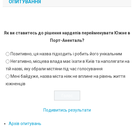
ОПИТУВАННЯ
Як ви ставитесь до рішення нардепів перейменувати Южне в
Порт-Аненталь?
Позитивно, ця назва підходить і робить його унікальним
Негативно, місцева влада має їхати в Київ та наполягати на
тій назві, яку обрали містяни під час голосування
Мені байдуже, назва міста ніяк не вплине на рівень життя
южненців
Подивитись результати
Архів опитувань