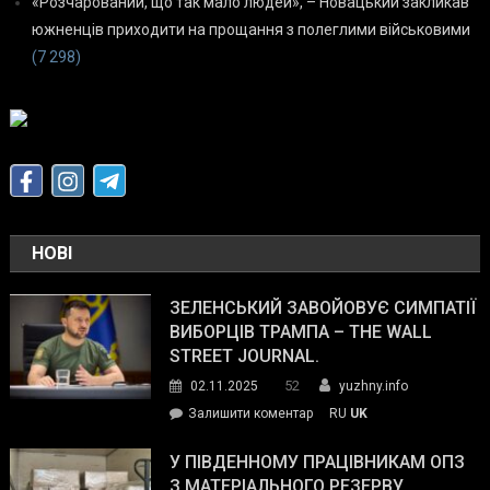
«Розчарований, що так мало людей», – Новацький закликав
южненців приходити на прощання з полеглими військовими
(7 298)
НОВІ
ЗЕЛЕНСЬКИЙ ЗАВОЙОВУЄ СИМПАТІЇ
ВИБОРЦІВ ТРАМПА – THE WALL
STREET JOURNAL.
52
02.11.2025
yuzhny.info
on
Залишити коментар
RU
UK
Зеленський
завойовує
У ПІВДЕННОМУ ПРАЦІВНИКАМ ОПЗ
симпатії
З МАТЕРІАЛЬНОГО РЕЗЕРВУ