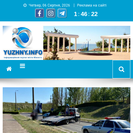
Четвер, 06 Серпня, 2026
Реклама на сайті
1
:
46
:
23
YUZHNY.INFO
информационный портал города Южный