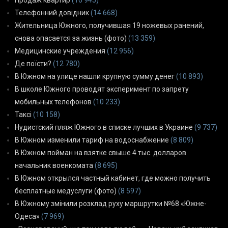
Телефонний довідник
(14 668)
Жительница Южного, получившая 19 ножевых ранений,
снова опасается за жизнь (фото)
(13 359)
Медицинские учреждения
(12 956)
Де поїсти?
(12 780)
В Южном на улице нашли крупную сумму денег
(10 893)
В школе Южного проводят эксперимент по запрету
мобильных телефонов
(10 233)
Таксі
(10 158)
Нудистский пляж Южного в списке лучших в Украине
(9 737)
В Южном изменили тариф на водоснабжение
(8 809)
В Южном пойман на взятке свыше 4 тыс. долларов
начальник военкомата
(8 695)
В Южном открылся частный кабинет, где можно получить
бесплатные медуслуги (фото)
(8 597)
В Южному змінили розклад руху маршрутки №68 «Южне-
Одеса»
(7 969)