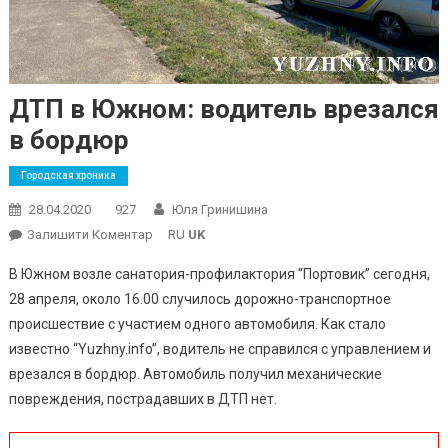
ДТП в Южном: водитель врезался
в бордюр
Городская хроника
28.04.2020
927
Юля Гринишина
On
Залишити Коментар
RU
UK
ДТП
В Южном возле санатория-профилактория “Портовик” сегодня,
В
28 апреля, около 16.00 случилось дорожно-транспортное
Южном:
происшествие с участием одного автомобиля. Как стало
Водитель
известно “Yuzhny.info”, водитель не справился с управлением и
Врезался
В
врезался в бордюр. Автомобиль получил механические
Бордюр
повреждения, пострадавших в ДТП нет.