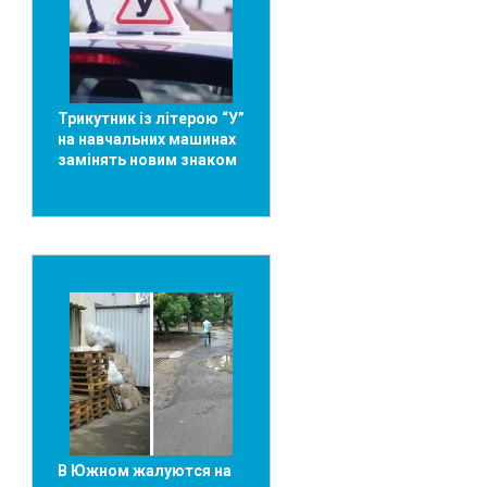
Трикутник із літерою “У”
на навчальних машинах
замінять новим знаком
В Южном жалуются на