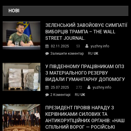
НОВІ
ЗЕЛЕНСЬКИЙ ЗАВОЙОВУЄ СИМПАТІЇ
ВИБОРЦІВ ТРАМПА – THE WALL
STREET JOURNAL.
53
02.11.2025
yuzhny.info
on
Залишити коментар
RU
UK
Зеленський
завойовує
У ПІВДЕННОМУ ПРАЦІВНИКАМ ОПЗ
симпатії
З МАТЕРІАЛЬНОГО РЕЗЕРВУ
виборців
ВИДАЛИ ГУМАНІТАРНУ ДОПОМОГУ
Трампа
272
25.07.2025
yuzhny.info
–
до
2 Коментарі
RU
UK
The
У
Wall
Південному
ПРЕЗИДЕНТ ПРОВІВ НАРАДУ З
Street
працівникам
КЕРІВНИКАМИ СИЛОВИХ ТА
Journal.
ОПЗ
АНТИКОРУПЦІЙНИХ ОРГАНІВ: «НАШ
з
СПІЛЬНИЙ ВОРОГ — РОСІЙСЬКІ