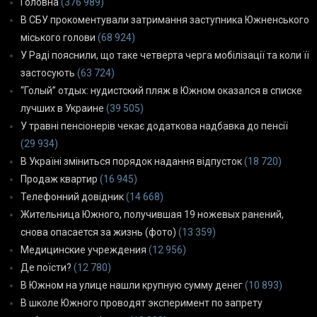
Головна
(376 989)
В СБУ прокоментували затримання заступника Южненського
міського голови
(68 924)
У Раді пояснили, що таке четверта черга мобілізації та коли її
застосують
(63 724)
“Голый” отдых: нудистский пляж в Южном оказался в списке
лучших в Украине
(39 505)
У травні пенсіонерів чекає додаткова надбавка до пенсії
(29 934)
В Україні зміниться порядок надання відпусток
(18 720)
Продаж квартир
(16 945)
Телефонний довідник
(14 668)
Жительница Южного, получившая 19 ножевых ранений,
снова опасается за жизнь (фото)
(13 359)
Медицинские учреждения
(12 956)
Де поїсти?
(12 780)
В Южном на улице нашли крупную сумму денег
(10 893)
В школе Южного проводят эксперимент по запрету