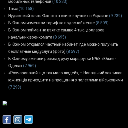
мобильных телефонов
(10 233)
Таксі
(10 158)
Нудистский пляж Южного в списке лучших в Украине
(9 739)
В Южном изменили тариф на водоснабжение
(8 809)
В Южном пойман на взятке свыше 4 тыс. долларов
начальник военкомата
(8 695)
В Южном открылся частный кабинет, где можно получить
бесплатные медуслуги (фото)
(8 597)
В Южному змінили розклад руху маршрутки №68 «Южне-
Одеса»
(7 969)
«Розчарований, що так мало людей», – Новацький закликав
южненців приходити на прощання з полеглими військовими
(7 298)