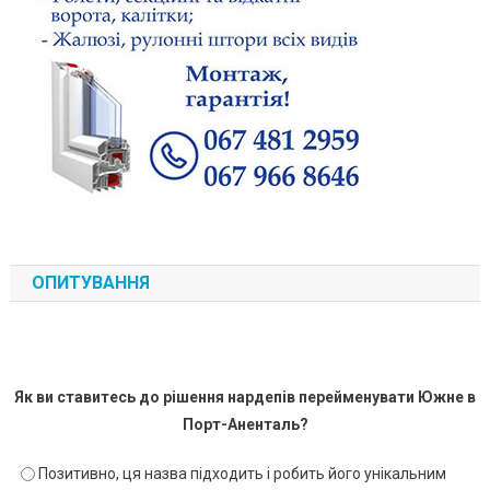
ОПИТУВАННЯ
Як ви ставитесь до рішення нардепів перейменувати Южне в
Порт-Аненталь?
Позитивно, ця назва підходить і робить його унікальним