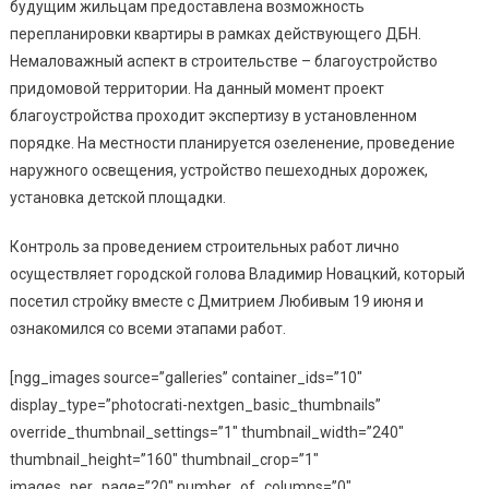
будущим жильцам предоставлена возможность
перепланировки квартиры в рамках действующего ДБН.
Немаловажный аспект в строительстве – благоустройство
придомовой территории. На данный момент проект
благоустройства проходит экспертизу в установленном
порядке. На местности планируется озеленение, проведение
наружного освещения, устройство пешеходных дорожек,
установка детской площадки.
Контроль за проведением строительных работ лично
осуществляет городской голова Владимир Новацкий, который
посетил стройку вместе с Дмитрием Любивым 19 июня и
ознакомился со всеми этапами работ.
[ngg_images source=”galleries” container_ids=”10″
display_type=”photocrati-nextgen_basic_thumbnails”
override_thumbnail_settings=”1″ thumbnail_width=”240″
thumbnail_height=”160″ thumbnail_crop=”1″
images_per_page=”20″ number_of_columns=”0″