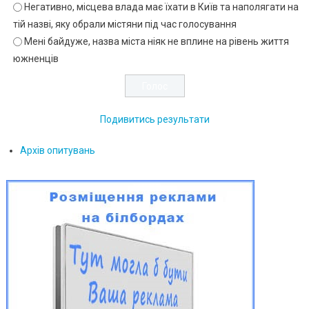
Негативно, місцева влада має їхати в Київ та наполягати на
тій назві, яку обрали містяни під час голосування
Мені байдуже, назва міста ніяк не вплине на рівень життя
южненців
Подивитись результати
Архів опитувань