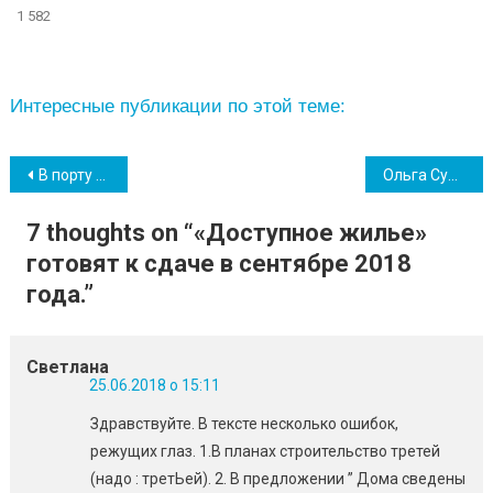
1 582
Интересные публикации по этой теме:
Навігація
В порту «Южный» назначили нового начальника
Ольга Сумская о пляже в Южном: «чистота…а кукуруза, как в детстве»
записів
7 thoughts on “
«Доступное жилье»
готовят к сдаче в сентябре 2018
года.
”
Светлана
25.06.2018 о 15:11
Здравствуйте. В тексте несколько ошибок,
режущих глаз. 1.В планах строительство третей
(надо : третЬей). 2. В предложении ” Дома сведены