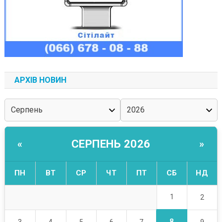
АРХІВ НОВИН
СЕРПЕНЬ 2026
«
»
ПН
ВТ
СР
ЧТ
ПТ
СБ
НД
1
2
8
3
4
5
6
7
9