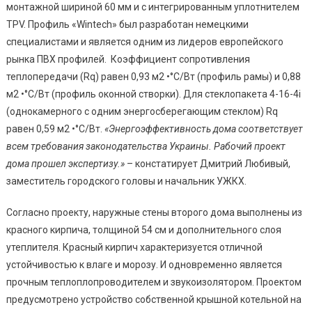
монтажной шириной 60 мм и с интегрированным уплотнителем
TPV. Профиль «Wintech» был разработан немецкими
специалистами и является одним из лидеров европейского
рынка ПВХ профилей. Коэффициент сопротивления
теплопередачи (Rq) равен 0,93 м2 •°С/Вт (профиль рамы) и 0,88
м2 •°С/Вт (профиль оконной створки). Для стеклопакета 4-16-4i
(однокамерного с одним энергосберегающим стеклом) Rq
равен 0,59 м2 •°С/Вт.
«
Энерг
оэ
ффективность
дома соответствуе
т
всем требования законодательства Украины. Рабочий проект
дома прошел экспертизу
.
»
– констатирует Дмитрий Любивый,
заместитель городского головы и начальник УЖКХ.
Согласно проекту, наружные стены второго дома выполнены из
красного кирпича, толщиной 54 см и дополнительного слоя
утеплителя. Красный кирпич характеризуется отличной
устойчивостью к влаге и морозу. И одновременно является
прочным теплоплопроводителем и звукоизолятором. Проектом
предусмотрено устройство собственной крышной котельной на