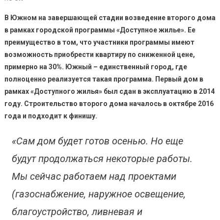
Жилье
В Южном на завершающей стадии возведение второго дома
Готов
в рамках городской программы «Доступное жилье». Ее
К
преимущество в том, что участники программы имеют
Сдаче
В
возможность приобрести квартиру по сниженной цене,
Сентя
примерно на 30%. Южный – единственный город, где
2018
полноценно реализуется такая программа. Первый дом в
Года.
рамках «Доступного жилья» был сдан в эксплуатацию в 2014
году. Строительство второго дома началось в октябре 2016
года и подходит к финишу.
«Сам дом будет готов осенью. Но еще
будут продолжаться некоторые работы.
Мы сейчас
работаем над
проекта
ми
(газоснабжение, наружное освещение,
благоустройство, ливневая и