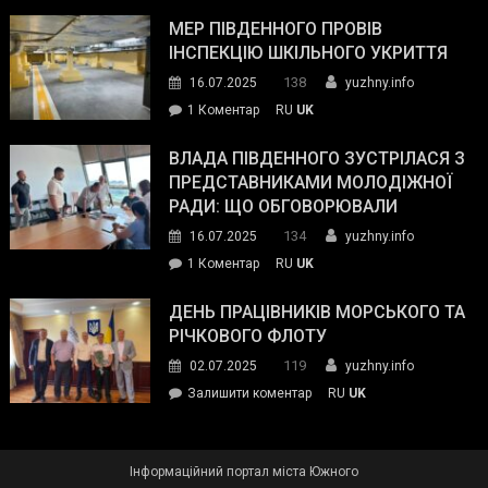
Інспектор
антикорупційних
ДСНС
МЕР ПІВДЕННОГО ПРОВІВ
органів:
власноруч
ІНСПЕКЦІЮ ШКІЛЬНОГО УКРИТТЯ
«Наш
ліквідував
спільний
138
16.07.2025
yuzhny.info
пожежу
ворог
до
1 Коментар
RU
UK
у
—
Мер
Південному
російські
Південного
ВЛАДА ПІВДЕННОГО ЗУСТРІЛАСЯ З
окупанти.
провів
ПРЕДСТАВНИКАМИ МОЛОДІЖНОЇ
Маємо
інспекцію
РАДИ: ЩО ОБГОВОРЮВАЛИ
діяти
шкільного
134
16.07.2025
yuzhny.info
як
укриття
команда
до
1 Коментар
RU
UK
України»
Влада
Південного
ДЕНЬ ПРАЦІВНИКІВ МОРСЬКОГО ТА
зустрілася
РІЧКОВОГО ФЛОТУ
з
119
02.07.2025
yuzhny.info
представниками
on
Залишити коментар
RU
UK
молодіжної
День
ради:
працівників
що
морського
обговорювали
Інформаційний портал міста Южного
та