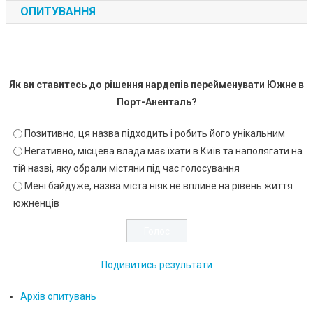
ОПИТУВАННЯ
Як ви ставитесь до рішення нардепів перейменувати Южне в
Порт-Аненталь?
Позитивно, ця назва підходить і робить його унікальним
Негативно, місцева влада має їхати в Київ та наполягати на
тій назві, яку обрали містяни під час голосування
Мені байдуже, назва міста ніяк не вплине на рівень життя
южненців
Подивитись результати
Архів опитувань