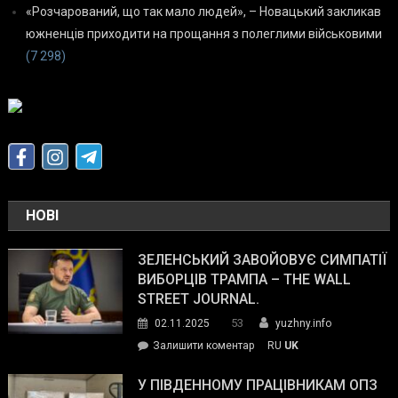
«Розчарований, що так мало людей», – Новацький закликав
южненців приходити на прощання з полеглими військовими
(7 298)
НОВІ
ЗЕЛЕНСЬКИЙ ЗАВОЙОВУЄ СИМПАТІЇ
ВИБОРЦІВ ТРАМПА – THE WALL
STREET JOURNAL.
53
02.11.2025
yuzhny.info
on
Залишити коментар
RU
UK
Зеленський
завойовує
У ПІВДЕННОМУ ПРАЦІВНИКАМ ОПЗ