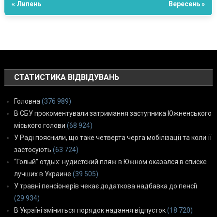
« Липень
Вересень »
СТАТИСТИКА ВІДВІДУВАНЬ
Головна
(376 989)
В СБУ прокоментували затримання заступника Южненського
міського голови
(68 924)
У Раді пояснили, що таке четверта черга мобілізації та коли її
застосують
(63 724)
“Голый” отдых: нудистский пляж в Южном оказался в списке
лучших в Украине
(39 505)
У травні пенсіонерів чекає додаткова надбавка до пенсії
(29 934)
В Україні зміниться порядок надання відпусток
(18 720)