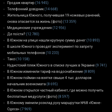
Продаж квартир
(16 945)
Телефонний довідник
(14 668)
Жительница Южного, получившая 19 ножевых ранений,
снова опасается за жизнь (фото)
(13 359)
Медицинские учреждения
(12 956)
Де поїсти?
(12 780)
В Южном на улице нашли крупную сумму денег
(10 893)
В школе Южного проводят эксперимент по запрету
мобильных телефонов
(10 233)
Таксі
(10 158)
Нудистский пляж Южного в списке лучших в Украине
(9 741)
В Южном изменили тариф на водоснабжение
(8 809)
В Южном пойман на взятке свыше 4 тыс. долларов
начальник военкомата
(8 695)
В Южном открылся частный кабинет, где можно получить
бесплатные медуслуги (фото)
(8 597)
В Южному змінили розклад руху маршрутки №68 «Южне-
Одеса»
(7 969)