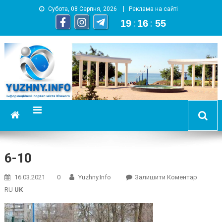
Субота, 08 Серпня, 2026
Реклама на сайті
19
:
16
:
56
YUZHNY.INFO
информационный портал города Южный
6-10
On
16.03.2021
0
Yuzhny.info
Залишити Коментар
6-
RU
UK
10