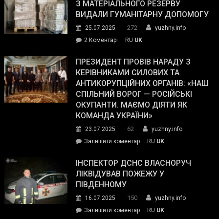
симпатії
З МАТЕРІАЛЬНОГО РЕЗЕРВУ
виборців
ВИДАЛИ ГУМАНІТАРНУ ДОПОМОГУ
Трампа
272
25.07.2025
yuzhny.info
–
до
2 Коментарі
RU
UK
The
У
Wall
Південному
ПРЕЗИДЕНТ ПРОВІВ НАРАДУ З
Street
працівникам
КЕРІВНИКАМИ СИЛОВИХ ТА
Journal.
ОПЗ
АНТИКОРУПЦІЙНИХ ОРГАНІВ: «НАШ
з
СПІЛЬНИЙ ВОРОГ — РОСІЙСЬКІ
матеріального
ОКУПАНТИ. МАЄМО ДІЯТИ ЯК
резерву
КОМАНДА УКРАЇНИ»
видали
62
23.07.2025
yuzhny.info
гуманітарну
on
Залишити коментар
RU
UK
допомогу
Президент
провів
ІНСПЕКТОР ДСНС ВЛАСНОРУЧ
нараду
ЛІКВІДУВАВ ПОЖЕЖУ У
з
ПІВДЕННОМУ
керівниками
150
16.07.2025
yuzhny.info
силових
on
Залишити коментар
RU
UK
та