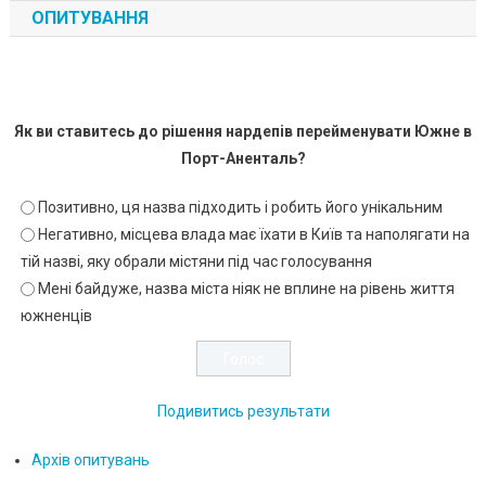
ОПИТУВАННЯ
Як ви ставитесь до рішення нардепів перейменувати Южне в
Порт-Аненталь?
Позитивно, ця назва підходить і робить його унікальним
Негативно, місцева влада має їхати в Київ та наполягати на
тій назві, яку обрали містяни під час голосування
Мені байдуже, назва міста ніяк не вплине на рівень життя
южненців
Подивитись результати
Архів опитувань