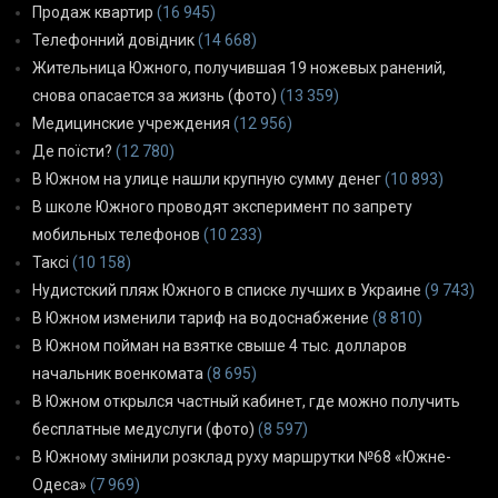
Продаж квартир
(16 945)
Телефонний довідник
(14 668)
Жительница Южного, получившая 19 ножевых ранений,
снова опасается за жизнь (фото)
(13 359)
Медицинские учреждения
(12 956)
Де поїсти?
(12 780)
В Южном на улице нашли крупную сумму денег
(10 893)
В школе Южного проводят эксперимент по запрету
мобильных телефонов
(10 233)
Таксі
(10 158)
Нудистский пляж Южного в списке лучших в Украине
(9 743)
В Южном изменили тариф на водоснабжение
(8 810)
В Южном пойман на взятке свыше 4 тыс. долларов
начальник военкомата
(8 695)
В Южном открылся частный кабинет, где можно получить
бесплатные медуслуги (фото)
(8 597)
В Южному змінили розклад руху маршрутки №68 «Южне-
Одеса»
(7 969)