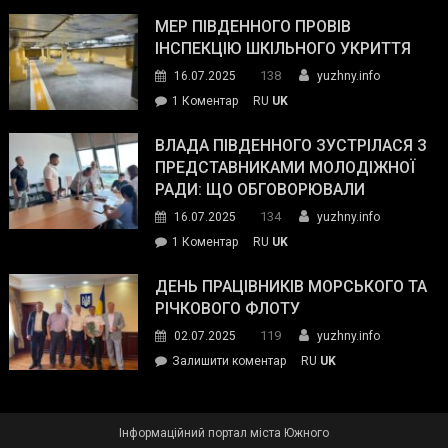
Інспектор
антикорупційних
ДСНС
МЕР ПІВДЕННОГО ПРОВІВ
органів:
власноруч
ІНСПЕКЦІЮ ШКІЛЬНОГО УКРИТТЯ
«Наш
ліквідував
спільний
138
16.07.2025
yuzhny.info
пожежу
ворог
до
1 Коментар
RU
UK
у
—
Мер
Південному
російські
Південного
ВЛАДА ПІВДЕННОГО ЗУСТРІЛАСЯ З
окупанти.
провів
ПРЕДСТАВНИКАМИ МОЛОДІЖНОЇ
Маємо
інспекцію
РАДИ: ЩО ОБГОВОРЮВАЛИ
діяти
шкільного
134
16.07.2025
yuzhny.info
як
укриття
команда
до
1 Коментар
RU
UK
України»
Влада
Південного
ДЕНЬ ПРАЦІВНИКІВ МОРСЬКОГО ТА
зустрілася
РІЧКОВОГО ФЛОТУ
з
119
02.07.2025
yuzhny.info
представниками
on
Залишити коментар
RU
UK
молодіжної
День
ради:
працівників
що
морського
обговорювали
Інформаційний портал міста Южного
та