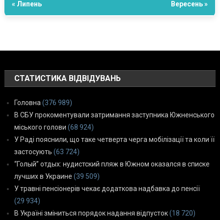
« Липень
Вересень »
СТАТИСТИКА ВІДВІДУВАНЬ
Головна
(376 989)
В СБУ прокоментували затримання заступника Южненського
міського голови
(68 924)
У Раді пояснили, що таке четверта черга мобілізації та коли її
застосують
(63 724)
“Голый” отдых: нудистский пляж в Южном оказался в списке
лучших в Украине
(39 509)
У травні пенсіонерів чекає додаткова надбавка до пенсії
(29 934)
В Україні зміниться порядок надання відпусток
(18 720)