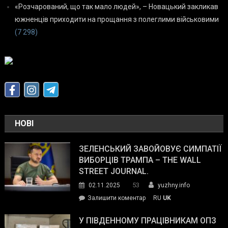
«Розчарований, що так мало людей», – Новацький закликав
южненців приходити на прощання з полеглими військовими
(7 298)
НОВІ
ЗЕЛЕНСЬКИЙ ЗАВОЙОВУЄ СИМПАТІЇ
ВИБОРЦІВ ТРАМПА – THE WALL
STREET JOURNAL.
53
02.11.2025
yuzhny.info
on
Залишити коментар
RU
UK
Зеленський
завойовує
У ПІВДЕННОМУ ПРАЦІВНИКАМ ОПЗ