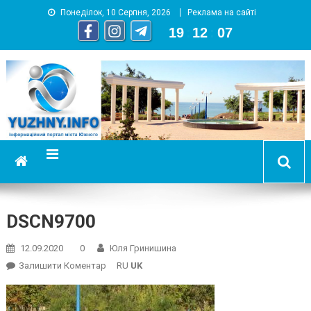
Понеділок, 10 Серпня, 2026
Реклама на сайті
19
:
12
:
08
YUZHNY.INFO
информационный портал города Южный
DSCN9700
12.09.2020
0
Юля Гринишина
On
Залишити Коментар
RU
UK
DSCN9700