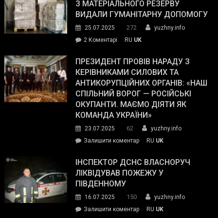
симпатії
З МАТЕРІАЛЬНОГО РЕЗЕРВУ
виборців
ВИДАЛИ ГУМАНІТАРНУ ДОПОМОГУ
Трампа
272
25.07.2025
yuzhny.info
–
до
2 Коментарі
RU
UK
The
У
Wall
Південному
ПРЕЗИДЕНТ ПРОВІВ НАРАДУ З
Street
працівникам
КЕРІВНИКАМИ СИЛОВИХ ТА
Journal.
ОПЗ
АНТИКОРУПЦІЙНИХ ОРГАНІВ: «НАШ
з
СПІЛЬНИЙ ВОРОГ — РОСІЙСЬКІ
матеріального
ОКУПАНТИ. МАЄМО ДІЯТИ ЯК
резерву
КОМАНДА УКРАЇНИ»
видали
62
23.07.2025
yuzhny.info
гуманітарну
on
Залишити коментар
RU
UK
допомогу
Президент
провів
ІНСПЕКТОР ДСНС ВЛАСНОРУЧ
нараду
ЛІКВІДУВАВ ПОЖЕЖУ У
з
ПІВДЕННОМУ
керівниками
150
16.07.2025
yuzhny.info
силових
on
Залишити коментар
RU
UK
та