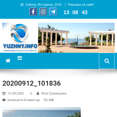
Субота, 08 Серпня, 2026
Реклама на сайті
13
:
08
:
43
YUZHNY.INFO
информационный портал города Южный
20200912_101836
12.09.2020
0
Юля Гринишина
On
Залишити Коментар
RU
UK
20200912_101836