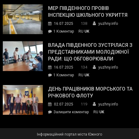
Інспектор
антикорупційних
ДСНС
МЕР ПІВДЕННОГО ПРОВІВ
органів:
власноруч
ІНСПЕКЦІЮ ШКІЛЬНОГО УКРИТТЯ
«Наш
ліквідував
спільний
138
16.07.2025
yuzhny.info
пожежу
ворог
до
1 Коментар
RU
UK
у
—
Мер
Південному
російські
Південного
ВЛАДА ПІВДЕННОГО ЗУСТРІЛАСЯ З
окупанти.
провів
ПРЕДСТАВНИКАМИ МОЛОДІЖНОЇ
Маємо
інспекцію
РАДИ: ЩО ОБГОВОРЮВАЛИ
діяти
шкільного
134
16.07.2025
yuzhny.info
як
укриття
команда
до
1 Коментар
RU
UK
України»
Влада
Південного
ДЕНЬ ПРАЦІВНИКІВ МОРСЬКОГО ТА
зустрілася
РІЧКОВОГО ФЛОТУ
з
119
02.07.2025
yuzhny.info
представниками
on
Залишити коментар
RU
UK
молодіжної
День
ради:
працівників
що
морського
обговорювали
Інформаційний портал міста Южного
та