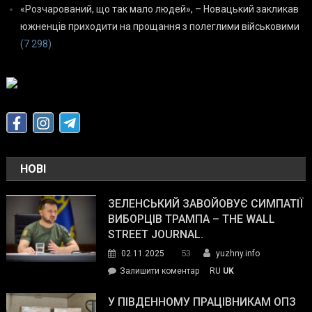
«Розчарований, що так мало людей», – Новацький закликав
южненців приходити на прощання з полеглими військовими
(7 298)
НОВІ
ЗЕЛЕНСЬКИЙ ЗАВОЙОВУЄ СИМПАТІЇ
ВИБОРЦІВ ТРАМПА – THE WALL
STREET JOURNAL.
53
02.11.2025
yuzhny.info
on
Залишити коментар
RU
UK
Зеленський
завойовує
У ПІВДЕННОМУ ПРАЦІВНИКАМ ОПЗ