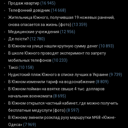
Продаж квартир
(16 945)
Телефонний довідник
(14 668)
Жительница Южного, получившая 19 ножевых ранений,
снова опасается за жизнь (фото)
(13 359)
Медицинские учреждения
(12 956)
Де поїсти?
(12 780)
В Южном на улице нашли крупную сумму денег
(10 893)
В школе Южного проводят эксперимент по запрету
мобильных телефонов
(10 233)
Таксі
(10 158)
Нудистский пляж Южного в списке лучших в Украине
(9 739)
В Южном изменили тариф на водоснабжение
(8 809)
В Южном пойман на взятке свыше 4 тыс. долларов
начальник военкомата
(8 695)
В Южном открылся частный кабинет, где можно получить
бесплатные медуслуги (фото)
(8 597)
В Южному змінили розклад руху маршрутки №68 «Южне-
Одеса»
(7 969)