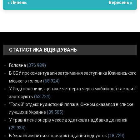
« Липень
Вересень »
СТАТИСТИКА ВІДВІДУВАНЬ
Головна
(376 989)
В СБУ прокоментували затримання заступника Южненського
міського голови
(68 924)
У Раді пояснили, що таке четверта черга мобілізації та коли її
застосують
(63 724)
“Голый” отдых: нудистский пляж в Южном оказался в списке
лучших в Украине
(39 505)
У травні пенсіонерів чекає додаткова надбавка до пенсії
(29 934)
В Україні зміниться порядок надання відпусток
(18 720)