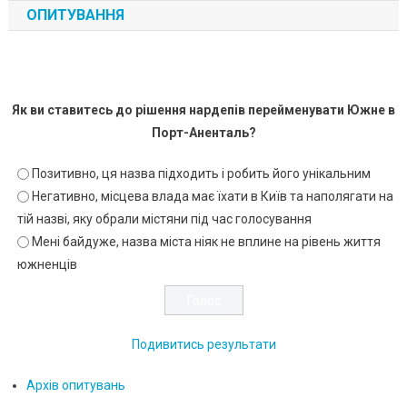
ОПИТУВАННЯ
Як ви ставитесь до рішення нардепів перейменувати Южне в
Порт-Аненталь?
Позитивно, ця назва підходить і робить його унікальним
Негативно, місцева влада має їхати в Київ та наполягати на
тій назві, яку обрали містяни під час голосування
Мені байдуже, назва міста ніяк не вплине на рівень життя
южненців
Подивитись результати
Архів опитувань