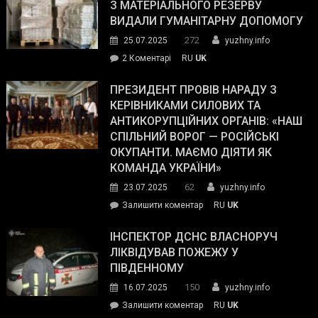
симпатії
З МАТЕРІАЛЬНОГО РЕЗЕРВУ
виборців
ВИДАЛИ ГУМАНІТАРНУ ДОПОМОГУ
Трампа
272
25.07.2025
yuzhny.info
–
до
2 Коментарі
RU
UK
The
У
Wall
Південному
ПРЕЗИДЕНТ ПРОВІВ НАРАДУ З
Street
працівникам
КЕРІВНИКАМИ СИЛОВИХ ТА
Journal.
ОПЗ
АНТИКОРУПЦІЙНИХ ОРГАНІВ: «НАШ
з
СПІЛЬНИЙ ВОРОГ — РОСІЙСЬКІ
матеріального
ОКУПАНТИ. МАЄМО ДІЯТИ ЯК
резерву
КОМАНДА УКРАЇНИ»
видали
62
23.07.2025
yuzhny.info
гуманітарну
on
Залишити коментар
RU
UK
допомогу
Президент
провів
ІНСПЕКТОР ДСНС ВЛАСНОРУЧ
нараду
ЛІКВІДУВАВ ПОЖЕЖУ У
з
ПІВДЕННОМУ
керівниками
150
16.07.2025
yuzhny.info
силових
on
Залишити коментар
RU
UK
та