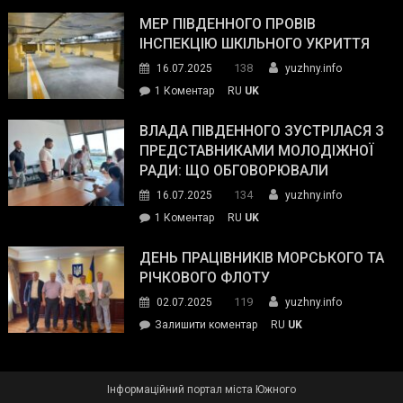
Інспектор
антикорупційних
ДСНС
МЕР ПІВДЕННОГО ПРОВІВ
органів:
власноруч
ІНСПЕКЦІЮ ШКІЛЬНОГО УКРИТТЯ
«Наш
ліквідував
спільний
138
16.07.2025
yuzhny.info
пожежу
ворог
до
1 Коментар
RU
UK
у
—
Мер
Південному
російські
Південного
ВЛАДА ПІВДЕННОГО ЗУСТРІЛАСЯ З
окупанти.
провів
ПРЕДСТАВНИКАМИ МОЛОДІЖНОЇ
Маємо
інспекцію
РАДИ: ЩО ОБГОВОРЮВАЛИ
діяти
шкільного
134
16.07.2025
yuzhny.info
як
укриття
команда
до
1 Коментар
RU
UK
України»
Влада
Південного
ДЕНЬ ПРАЦІВНИКІВ МОРСЬКОГО ТА
зустрілася
РІЧКОВОГО ФЛОТУ
з
119
02.07.2025
yuzhny.info
представниками
on
Залишити коментар
RU
UK
молодіжної
День
ради:
працівників
що
морського
обговорювали
Інформаційний портал міста Южного
та