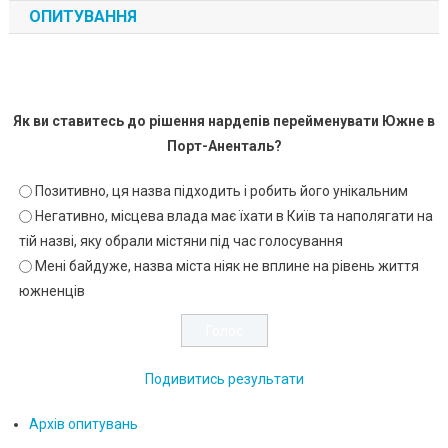
ОПИТУВАННЯ
Як ви ставитесь до рішення нардепів перейменувати Южне в
Порт-Аненталь?
Позитивно, ця назва підходить і робить його унікальним
Негативно, місцева влада має їхати в Київ та наполягати на
тій назві, яку обрали містяни під час голосування
Мені байдуже, назва міста ніяк не вплине на рівень життя
южненців
Подивитись результати
Архів опитувань