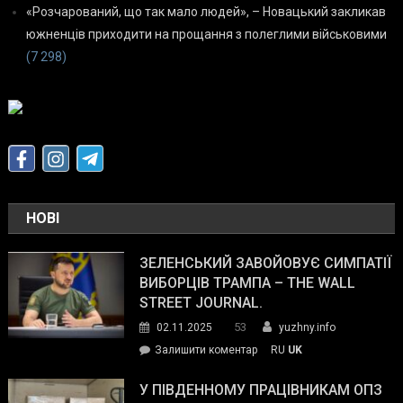
«Розчарований, що так мало людей», – Новацький закликав
южненців приходити на прощання з полеглими військовими
(7 298)
НОВІ
ЗЕЛЕНСЬКИЙ ЗАВОЙОВУЄ СИМПАТІЇ
ВИБОРЦІВ ТРАМПА – THE WALL
STREET JOURNAL.
53
02.11.2025
yuzhny.info
on
Залишити коментар
RU
UK
Зеленський
завойовує
У ПІВДЕННОМУ ПРАЦІВНИКАМ ОПЗ