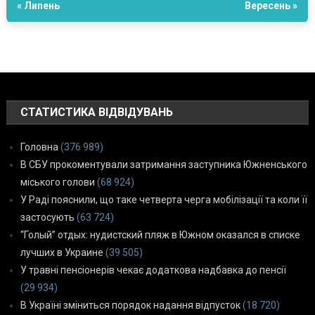
« Липень
Вересень »
СТАТИСТИКА ВІДВІДУВАНЬ
Головна
(376 989)
В СБУ прокоментували затримання заступника Южненського
міського голови
(68 924)
У Раді пояснили, що таке четверта черга мобілізації та коли її
застосують
(63 724)
“Голый” отдых: нудистский пляж в Южном оказался в списке
лучших в Украине
(39 505)
У травні пенсіонерів чекає додаткова надбавка до пенсії
(29 934)
В Україні зміниться порядок надання відпусток
(18 720)