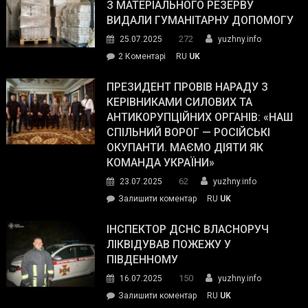
симпатії
З МАТЕРІАЛЬНОГО РЕЗЕРВУ
виборців
ВИДАЛИ ГУМАНІТАРНУ ДОПОМОГУ
Трампа
272
25.07.2025
yuzhny.info
–
до
2 Коментарі
RU
UK
The
У
Wall
Південному
ПРЕЗИДЕНТ ПРОВІВ НАРАДУ З
Street
працівникам
КЕРІВНИКАМИ СИЛОВИХ ТА
Journal.
ОПЗ
АНТИКОРУПЦІЙНИХ ОРГАНІВ: «НАШ
з
СПІЛЬНИЙ ВОРОГ — РОСІЙСЬКІ
матеріального
ОКУПАНТИ. МАЄМО ДІЯТИ ЯК
резерву
КОМАНДА УКРАЇНИ»
видали
62
23.07.2025
yuzhny.info
гуманітарну
on
Залишити коментар
RU
UK
допомогу
Президент
провів
ІНСПЕКТОР ДСНС ВЛАСНОРУЧ
нараду
ЛІКВІДУВАВ ПОЖЕЖУ У
з
ПІВДЕННОМУ
керівниками
150
16.07.2025
yuzhny.info
силових
on
Залишити коментар
RU
UK
та