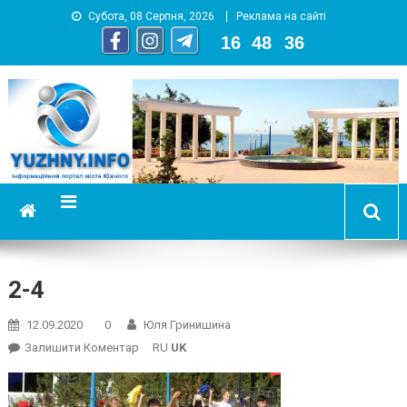
Субота, 08 Серпня, 2026
Реклама на сайті
16
:
48
:
36
YUZHNY.INFO
информационный портал города Южный
2-4
12.09.2020
0
Юля Гринишина
On
Залишити Коментар
RU
UK
2-
4