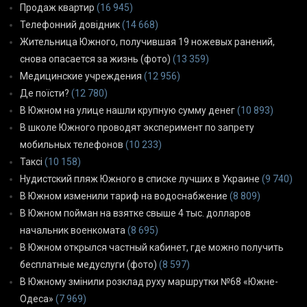
Продаж квартир
(16 945)
Телефонний довідник
(14 668)
Жительница Южного, получившая 19 ножевых ранений,
снова опасается за жизнь (фото)
(13 359)
Медицинские учреждения
(12 956)
Де поїсти?
(12 780)
В Южном на улице нашли крупную сумму денег
(10 893)
В школе Южного проводят эксперимент по запрету
мобильных телефонов
(10 233)
Таксі
(10 158)
Нудистский пляж Южного в списке лучших в Украине
(9 740)
В Южном изменили тариф на водоснабжение
(8 809)
В Южном пойман на взятке свыше 4 тыс. долларов
начальник военкомата
(8 695)
В Южном открылся частный кабинет, где можно получить
бесплатные медуслуги (фото)
(8 597)
В Южному змінили розклад руху маршрутки №68 «Южне-
Одеса»
(7 969)