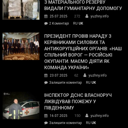
симпатії
З МАТЕРІАЛЬНОГО РЕЗЕРВУ
виборців
ВИДАЛИ ГУМАНІТАРНУ ДОПОМОГУ
Трампа
272
25.07.2025
yuzhny.info
–
до
2 Коментарі
RU
UK
The
У
Wall
Південному
ПРЕЗИДЕНТ ПРОВІВ НАРАДУ З
Street
працівникам
КЕРІВНИКАМИ СИЛОВИХ ТА
Journal.
ОПЗ
АНТИКОРУПЦІЙНИХ ОРГАНІВ: «НАШ
з
СПІЛЬНИЙ ВОРОГ — РОСІЙСЬКІ
матеріального
ОКУПАНТИ. МАЄМО ДІЯТИ ЯК
резерву
КОМАНДА УКРАЇНИ»
видали
62
23.07.2025
yuzhny.info
гуманітарну
on
Залишити коментар
RU
UK
допомогу
Президент
провів
ІНСПЕКТОР ДСНС ВЛАСНОРУЧ
нараду
ЛІКВІДУВАВ ПОЖЕЖУ У
з
ПІВДЕННОМУ
керівниками
150
16.07.2025
yuzhny.info
силових
on
Залишити коментар
RU
UK
та