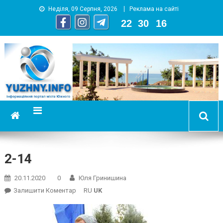
Неділя, 09 Серпня, 2026
Реклама на сайті
22
:
30
:
17
YUZHNY.INFO
информационный портал города Южный
2-14
20.11.2020
0
Юля Гринишина
On
Залишити Коментар
RU
UK
2-
14