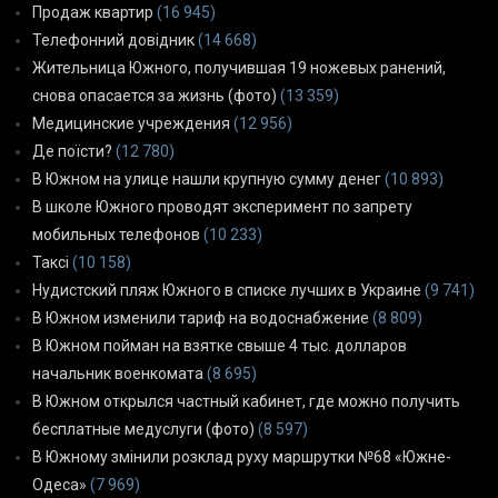
Продаж квартир
(16 945)
Телефонний довідник
(14 668)
Жительница Южного, получившая 19 ножевых ранений,
снова опасается за жизнь (фото)
(13 359)
Медицинские учреждения
(12 956)
Де поїсти?
(12 780)
В Южном на улице нашли крупную сумму денег
(10 893)
В школе Южного проводят эксперимент по запрету
мобильных телефонов
(10 233)
Таксі
(10 158)
Нудистский пляж Южного в списке лучших в Украине
(9 741)
В Южном изменили тариф на водоснабжение
(8 809)
В Южном пойман на взятке свыше 4 тыс. долларов
начальник военкомата
(8 695)
В Южном открылся частный кабинет, где можно получить
бесплатные медуслуги (фото)
(8 597)
В Южному змінили розклад руху маршрутки №68 «Южне-
Одеса»
(7 969)