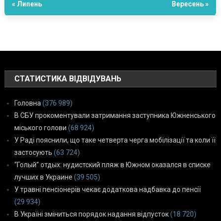
« Липень
Вересень »
СТАТИСТИКА ВІДВІДУВАНЬ
Головна
(376 989)
В СБУ прокоментували затримання заступника Южненського
міського голови
(68 924)
У Раді пояснили, що таке четверта черга мобілізації та коли її
застосують
(63 724)
“Голый” отдых: нудистский пляж в Южном оказался в списке
лучших в Украине
(39 505)
У травні пенсіонерів чекає додаткова надбавка до пенсії
(29 934)
В Україні зміниться порядок надання відпусток
(18 720)