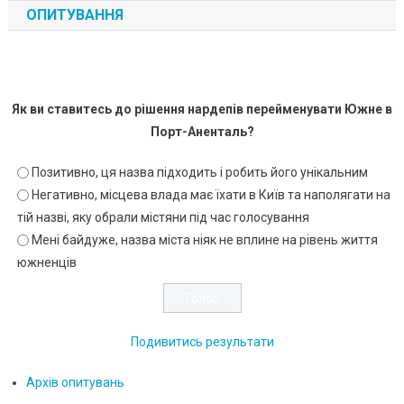
ОПИТУВАННЯ
Як ви ставитесь до рішення нардепів перейменувати Южне в
Порт-Аненталь?
Позитивно, ця назва підходить і робить його унікальним
Негативно, місцева влада має їхати в Київ та наполягати на
тій назві, яку обрали містяни під час голосування
Мені байдуже, назва міста ніяк не вплине на рівень життя
южненців
Подивитись результати
Архів опитувань