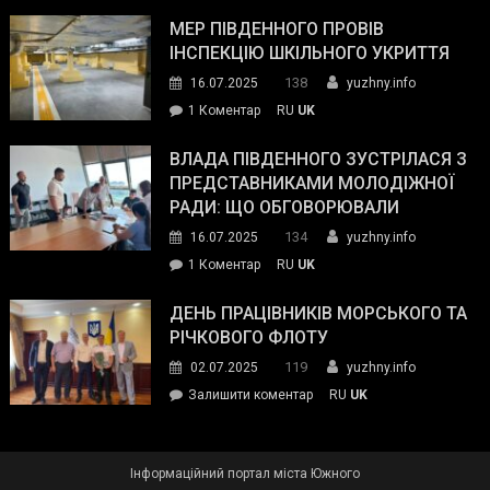
Інспектор
антикорупційних
ДСНС
МЕР ПІВДЕННОГО ПРОВІВ
органів:
власноруч
ІНСПЕКЦІЮ ШКІЛЬНОГО УКРИТТЯ
«Наш
ліквідував
спільний
138
16.07.2025
yuzhny.info
пожежу
ворог
до
1 Коментар
RU
UK
у
—
Мер
Південному
російські
Південного
ВЛАДА ПІВДЕННОГО ЗУСТРІЛАСЯ З
окупанти.
провів
ПРЕДСТАВНИКАМИ МОЛОДІЖНОЇ
Маємо
інспекцію
РАДИ: ЩО ОБГОВОРЮВАЛИ
діяти
шкільного
134
16.07.2025
yuzhny.info
як
укриття
команда
до
1 Коментар
RU
UK
України»
Влада
Південного
ДЕНЬ ПРАЦІВНИКІВ МОРСЬКОГО ТА
зустрілася
РІЧКОВОГО ФЛОТУ
з
119
02.07.2025
yuzhny.info
представниками
on
Залишити коментар
RU
UK
молодіжної
День
ради:
працівників
що
морського
обговорювали
Інформаційний портал міста Южного
та