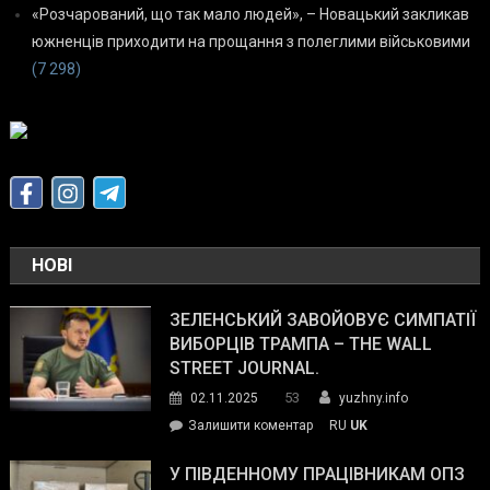
«Розчарований, що так мало людей», – Новацький закликав
южненців приходити на прощання з полеглими військовими
(7 298)
НОВІ
ЗЕЛЕНСЬКИЙ ЗАВОЙОВУЄ СИМПАТІЇ
ВИБОРЦІВ ТРАМПА – THE WALL
STREET JOURNAL.
53
02.11.2025
yuzhny.info
on
Залишити коментар
RU
UK
Зеленський
завойовує
У ПІВДЕННОМУ ПРАЦІВНИКАМ ОПЗ