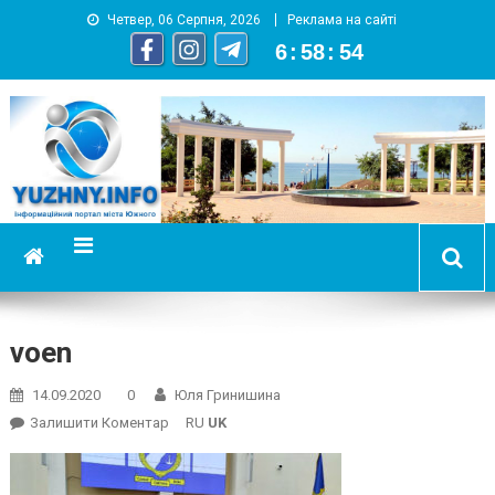
Четвер, 06 Серпня, 2026
Реклама на сайті
6
:
58
:
55
YUZHNY.INFO
информационный портал города Южный
voen
14.09.2020
0
Юля Гринишина
On
Залишити Коментар
RU
UK
Voen