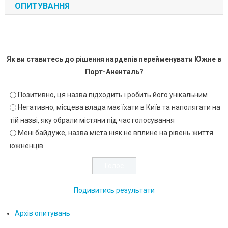
ОПИТУВАННЯ
Як ви ставитесь до рішення нардепів перейменувати Южне в
Порт-Аненталь?
Позитивно, ця назва підходить і робить його унікальним
Негативно, місцева влада має їхати в Київ та наполягати на
тій назві, яку обрали містяни під час голосування
Мені байдуже, назва міста ніяк не вплине на рівень життя
южненців
Подивитись результати
Архів опитувань