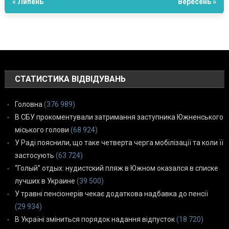
« Липень
Вересень »
СТАТИСТИКА ВІДВІДУВАНЬ
Головна
(376 989)
В СБУ прокоментували затримання заступника Южненського
міського голови
(68 924)
У Раді пояснили, що таке четверта черга мобілізації та коли її
застосують
(63 724)
“Голый” отдых: нудистский пляж в Южном оказался в списке
лучших в Украине
(39 500)
У травні пенсіонерів чекає додаткова надбавка до пенсії
(29 934)
В Україні зміниться порядок надання відпусток
(18 720)