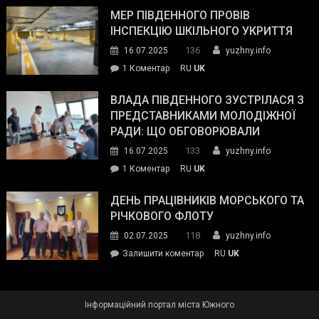
антикорупційних
ДСНС
МЕР ПІВДЕННОГО ПРОВІВ
органів:
власноруч
ІНСПЕКЦІЮ ШКІЛЬНОГО УКРИТТЯ
«Наш
ліквідував
спільний
136
16.07.2025
yuzhny.info
пожежу
ворог
до
1 Коментар
RU
UK
у
—
Мер
Південному
російські
Південного
ВЛАДА ПІВДЕННОГО ЗУСТРІЛАСЯ З
окупанти.
провів
ПРЕДСТАВНИКАМИ МОЛОДІЖНОЇ
Маємо
інспекцію
РАДИ: ЩО ОБГОВОРЮВАЛИ
діяти
шкільного
133
16.07.2025
yuzhny.info
як
укриття
команда
до
1 Коментар
RU
UK
України»
Влада
Південного
ДЕНЬ ПРАЦІВНИКІВ МОРСЬКОГО ТА
зустрілася
РІЧКОВОГО ФЛОТУ
з
118
02.07.2025
yuzhny.info
представниками
on
Залишити коментар
RU
UK
молодіжної
День
ради:
працівників
що
морського
обговорювали
Інформаційний портал міста Южного
та