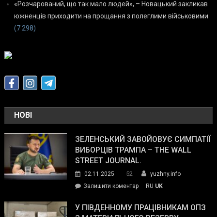
«Розчарований, що так мало людей», – Новацький закликав
южненців приходити на прощання з полеглими військовими
(7 298)
НОВІ
ЗЕЛЕНСЬКИЙ ЗАВОЙОВУЄ СИМПАТІЇ
ВИБОРЦІВ ТРАМПА – THE WALL
STREET JOURNAL.
52
02.11.2025
yuzhny.info
on
Залишити коментар
RU
UK
Зеленський
завойовує
У ПІВДЕННОМУ ПРАЦІВНИКАМ ОПЗ
симпатії