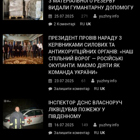
З МАТЕРІАЛЬНОГО РЕЗЕРВУ
виборців
ВИДАЛИ ГУМАНІТАРНУ ДОПОМОГУ
Трампа
271
25.07.2025
yuzhny.info
–
до
2 Коментарі
RU
UK
The
У
Wall
Південному
ПРЕЗИДЕНТ ПРОВІВ НАРАДУ З
Street
працівникам
КЕРІВНИКАМИ СИЛОВИХ ТА
Journal.
ОПЗ
АНТИКОРУПЦІЙНИХ ОРГАНІВ: «НАШ
з
СПІЛЬНИЙ ВОРОГ — РОСІЙСЬКІ
матеріального
ОКУПАНТИ. МАЄМО ДІЯТИ ЯК
резерву
КОМАНДА УКРАЇНИ»
видали
61
23.07.2025
yuzhny.info
гуманітарну
on
Залишити коментар
RU
UK
допомогу
Президент
провів
ІНСПЕКТОР ДСНС ВЛАСНОРУЧ
нараду
ЛІКВІДУВАВ ПОЖЕЖУ У
з
ПІВДЕННОМУ
керівниками
149
16.07.2025
yuzhny.info
силових
on
Залишити коментар
RU
UK
та
Інспектор