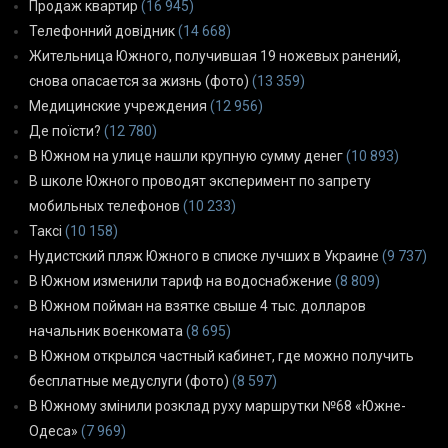
Продаж квартир
(16 945)
Телефонний довідник
(14 668)
Жительница Южного, получившая 19 ножевых ранений,
снова опасается за жизнь (фото)
(13 359)
Медицинские учреждения
(12 956)
Де поїсти?
(12 780)
В Южном на улице нашли крупную сумму денег
(10 893)
В школе Южного проводят эксперимент по запрету
мобильных телефонов
(10 233)
Таксі
(10 158)
Нудистский пляж Южного в списке лучших в Украине
(9 737)
В Южном изменили тариф на водоснабжение
(8 809)
В Южном пойман на взятке свыше 4 тыс. долларов
начальник военкомата
(8 695)
В Южном открылся частный кабинет, где можно получить
бесплатные медуслуги (фото)
(8 597)
В Южному змінили розклад руху маршрутки №68 «Южне-
Одеса»
(7 969)