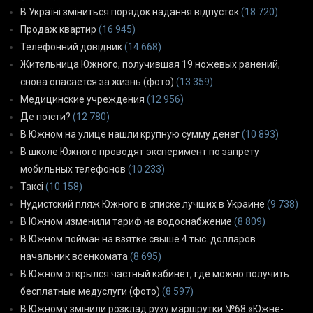
В Україні зміниться порядок надання відпусток
(18 720)
Продаж квартир
(16 945)
Телефонний довідник
(14 668)
Жительница Южного, получившая 19 ножевых ранений,
снова опасается за жизнь (фото)
(13 359)
Медицинские учреждения
(12 956)
Де поїсти?
(12 780)
В Южном на улице нашли крупную сумму денег
(10 893)
В школе Южного проводят эксперимент по запрету
мобильных телефонов
(10 233)
Таксі
(10 158)
Нудистский пляж Южного в списке лучших в Украине
(9 738)
В Южном изменили тариф на водоснабжение
(8 809)
В Южном пойман на взятке свыше 4 тыс. долларов
начальник военкомата
(8 695)
В Южном открылся частный кабинет, где можно получить
бесплатные медуслуги (фото)
(8 597)
В Южному змінили розклад руху маршрутки №68 «Южне-