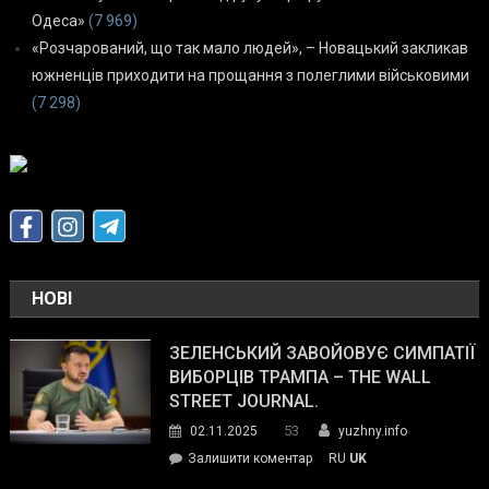
Одеса»
(7 969)
«Розчарований, що так мало людей», – Новацький закликав
южненців приходити на прощання з полеглими військовими
(7 298)
НОВІ
ЗЕЛЕНСЬКИЙ ЗАВОЙОВУЄ СИМПАТІЇ
ВИБОРЦІВ ТРАМПА – THE WALL
STREET JOURNAL.
53
02.11.2025
yuzhny.info
on
Залишити коментар
RU
UK
Зеленський