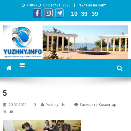
П’ятниця, 07 Серпня, 2026
Реклама на сайті
10
:
39
:
40
YUZHNY.INFO
информационный портал города Южный
5
On
20.02.2021
0
Yuzhny.info
Залишити Коментар
5
RU
UK