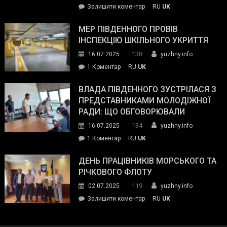
on
Залишити коментар
RU
UK
та
Інспектор
антикорупційних
ДСНС
МЕР ПІВДЕННОГО ПРОВІВ
органів:
власноруч
ІНСПЕКЦІЮ ШКІЛЬНОГО УКРИТТЯ
«Наш
ліквідував
спільний
138
16.07.2025
yuzhny.info
пожежу
ворог
до
1 Коментар
RU
UK
у
—
Мер
Південному
російські
Південного
ВЛАДА ПІВДЕННОГО ЗУСТРІЛАСЯ З
окупанти.
провів
ПРЕДСТАВНИКАМИ МОЛОДІЖНОЇ
Маємо
інспекцію
РАДИ: ЩО ОБГОВОРЮВАЛИ
діяти
шкільного
134
16.07.2025
yuzhny.info
як
укриття
команда
до
1 Коментар
RU
UK
України»
Влада
Південного
ДЕНЬ ПРАЦІВНИКІВ МОРСЬКОГО ТА
зустрілася
РІЧКОВОГО ФЛОТУ
з
119
02.07.2025
yuzhny.info
представниками
on
Залишити коментар
RU
UK
молодіжної
День
ради:
працівників
що