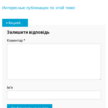
Интересные публикации по этой теме:
Навігація
Акцией «Ангелы памяти» южненские школьники почтили Героев Небесной Сотни
записів
Залишити відповідь
Коментар
*
Ім'я