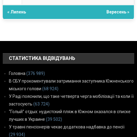
« Липень
Вересень »
СТАТИСТИКА ВІДВІДУВАНЬ
Головна
(376 989)
В СБУ прокоментували затримання заступника Южненського
міського голови
(68 924)
У Раді пояснили, що таке четверта черга мобілізації та коли її
застосують
(63 724)
“Голый” отдых: нудистский пляж в Южном оказался в списке
лучших в Украине
(39 502)
У травні пенсіонерів чекає додаткова надбавка до пенсії
(29 934)