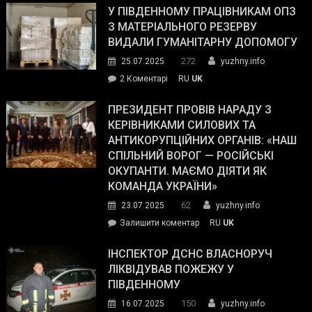
завойовує
У ПІВДЕННОМУ ПРАЦІВНИКАМ ОПЗ
симпатії
З МАТЕРІАЛЬНОГО РЕЗЕРВУ
виборців
ВИДАЛИ ГУМАНІТАРНУ ДОПОМОГУ
Трампа
272
25.07.2025
yuzhny.info
–
до
2 Коментарі
RU
UK
The
У
Wall
Південному
ПРЕЗИДЕНТ ПРОВІВ НАРАДУ З
Street
працівникам
КЕРІВНИКАМИ СИЛОВИХ ТА
Journal.
ОПЗ
АНТИКОРУПЦІЙНИХ ОРГАНІВ: «НАШ
з
СПІЛЬНИЙ ВОРОГ — РОСІЙСЬКІ
матеріального
ОКУПАНТИ. МАЄМО ДІЯТИ ЯК
резерву
КОМАНДА УКРАЇНИ»
видали
62
23.07.2025
yuzhny.info
гуманітарну
on
Залишити коментар
RU
UK
допомогу
Президент
провів
ІНСПЕКТОР ДСНС ВЛАСНОРУЧ
нараду
ЛІКВІДУВАВ ПОЖЕЖУ У
з
ПІВДЕННОМУ
керівниками
150
16.07.2025
yuzhny.info
силових