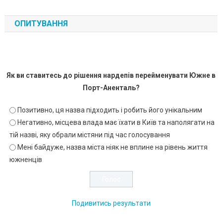
ОПИТУВАННЯ
Як ви ставитесь до рішення нардепів перейменувати Южне в
Порт-Аненталь?
Позитивно, ця назва підходить і робить його унікальним
Негативно, місцева влада має їхати в Київ та наполягати на
тій назві, яку обрали містяни під час голосування
Мені байдуже, назва міста ніяк не вплине на рівень життя
южненців
Подивитись результати