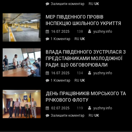
on
Залишити коментар
RU
UK
та
Інспектор
антикорупційних
ДСНС
МЕР ПІВДЕННОГО ПРОВІВ
органів:
власноруч
ІНСПЕКЦІЮ ШКІЛЬНОГО УКРИТТЯ
«Наш
ліквідував
спільний
138
16.07.2025
yuzhny.info
пожежу
ворог
до
1 Коментар
RU
UK
у
—
Мер
Південному
російські
Південного
ВЛАДА ПІВДЕННОГО ЗУСТРІЛАСЯ З
окупанти.
провів
ПРЕДСТАВНИКАМИ МОЛОДІЖНОЇ
Маємо
інспекцію
РАДИ: ЩО ОБГОВОРЮВАЛИ
діяти
шкільного
134
16.07.2025
yuzhny.info
як
укриття
команда
до
1 Коментар
RU
UK
України»
Влада
Південного
ДЕНЬ ПРАЦІВНИКІВ МОРСЬКОГО ТА
зустрілася
РІЧКОВОГО ФЛОТУ
з
119
02.07.2025
yuzhny.info
представниками
on
Залишити коментар
RU
UK
молодіжної
День
ради:
працівників
що