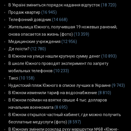
В Україні зміниться порядок надання відпусток
(18 720)
Продаж квартир
(16 945)
Телефонний довідник
(14 668)
Жительница Южного, получившая 19 ножевых ранений,
снова опасается за жизнь (фото)
(13 359)
Медицинские учреждения
(12 956)
Де поїсти?
(12 780)
В Южном на улице нашли крупную сумму денег
(10 893)
В школе Южного проводят эксперимент по запрету
мобильных телефонов
(10 233)
Таксі
(10 158)
Нудистский пляж Южного в списке лучших в Украине
(9 743)
В Южном изменили тариф на водоснабжение
(8 810)
В Южном пойман на взятке свыше 4 тыс. долларов
начальник военкомата
(8 695)
В Южном открылся частный кабинет, где можно получить
бесплатные медуслуги (фото)
(8 597)
В Южному змінили розклад руху маршрутки №68 «Южне-