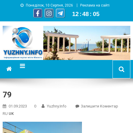
Понеділок, 10 Серпня, 2026
Реклама на сайті
12
:
48
:
05
YUZHNY.INFO
информационный портал города Южный
79
On
01.09.2023
0
Yuzhny.info
Залишити Коментар
79
RU
UK