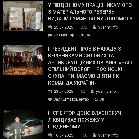
завойовує
У ПІВДЕННОМУ ПРАЦІВНИКАМ ОПЗ
симпатії
З МАТЕРІАЛЬНОГО РЕЗЕРВУ
виборців
ВИДАЛИ ГУМАНІТАРНУ ДОПОМОГУ
Трампа
272
25.07.2025
yuzhny.info
–
до
2 Коментарі
RU
UK
The
У
Wall
Південному
ПРЕЗИДЕНТ ПРОВІВ НАРАДУ З
Street
працівникам
КЕРІВНИКАМИ СИЛОВИХ ТА
Journal.
ОПЗ
АНТИКОРУПЦІЙНИХ ОРГАНІВ: «НАШ
з
СПІЛЬНИЙ ВОРОГ — РОСІЙСЬКІ
матеріального
ОКУПАНТИ. МАЄМО ДІЯТИ ЯК
резерву
КОМАНДА УКРАЇНИ»
видали
62
23.07.2025
yuzhny.info
гуманітарну
on
Залишити коментар
RU
UK
допомогу
Президент
провів
ІНСПЕКТОР ДСНС ВЛАСНОРУЧ
нараду
ЛІКВІДУВАВ ПОЖЕЖУ У
з
ПІВДЕННОМУ
керівниками
150
16.07.2025
yuzhny.info
силових