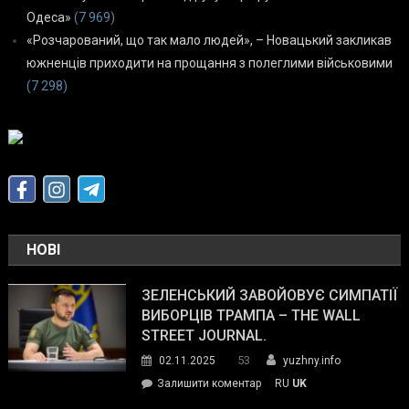
Одеса»
(7 969)
«Розчарований, що так мало людей», – Новацький закликав
южненців приходити на прощання з полеглими військовими
(7 298)
НОВІ
ЗЕЛЕНСЬКИЙ ЗАВОЙОВУЄ СИМПАТІЇ
ВИБОРЦІВ ТРАМПА – THE WALL
STREET JOURNAL.
53
02.11.2025
yuzhny.info
on
Залишити коментар
RU
UK
Зеленський