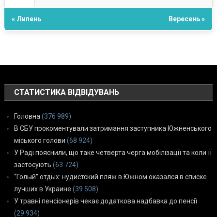
« Липень
Вересень »
СТАТИСТИКА ВІДВІДУВАНЬ
Головна
(376 989)
В СБУ прокоментували затримання заступника Южненського
міського голови
(68 924)
У Раді пояснили, що таке четверта черга мобілізації та коли її
застосують
(63 724)
“Голый” отдых: нудистский пляж в Южном оказался в списке
лучших в Украине
(39 508)
У травні пенсіонерів чекає додаткова надбавка до пенсії
(29 934)