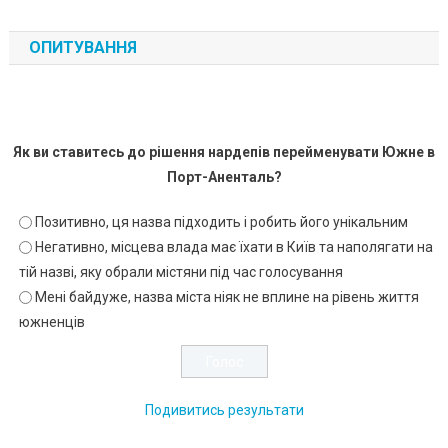
ОПИТУВАННЯ
Як ви ставитесь до рішення нардепів перейменувати Южне в
Порт-Аненталь?
Позитивно, ця назва підходить і робить його унікальним
Негативно, місцева влада має їхати в Київ та наполягати на
тій назві, яку обрали містяни під час голосування
Мені байдуже, назва міста ніяк не вплине на рівень життя
южненців
Подивитись результати