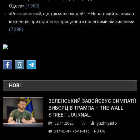
Одеса»
(7 969)
«Розчарований, що так мало людей», – Новацький закликав
южненців приходити на прощання з полеглими військовими
(7 298)
НОВІ
ЗЕЛЕНСЬКИЙ ЗАВОЙОВУЄ СИМПАТІЇ
ВИБОРЦІВ ТРАМПА – THE WALL
STREET JOURNAL.
53
02.11.2025
yuzhny.info
on
Залишити коментар
RU
UK
Зеленський