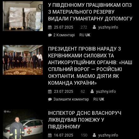
завойовує
У ПІВДЕННОМУ ПРАЦІВНИКАМ ОПЗ
симпатії
З МАТЕРІАЛЬНОГО РЕЗЕРВУ
виборців
ВИДАЛИ ГУМАНІТАРНУ ДОПОМОГУ
Трампа
272
25.07.2025
yuzhny.info
–
до
2 Коментарі
RU
UK
The
У
Wall
Південному
ПРЕЗИДЕНТ ПРОВІВ НАРАДУ З
Street
працівникам
КЕРІВНИКАМИ СИЛОВИХ ТА
Journal.
ОПЗ
АНТИКОРУПЦІЙНИХ ОРГАНІВ: «НАШ
з
СПІЛЬНИЙ ВОРОГ — РОСІЙСЬКІ
матеріального
ОКУПАНТИ. МАЄМО ДІЯТИ ЯК
резерву
КОМАНДА УКРАЇНИ»
видали
62
23.07.2025
yuzhny.info
гуманітарну
on
Залишити коментар
RU
UK
допомогу
Президент
провів
ІНСПЕКТОР ДСНС ВЛАСНОРУЧ
нараду
ЛІКВІДУВАВ ПОЖЕЖУ У
з
ПІВДЕННОМУ
керівниками
150
16.07.2025
yuzhny.info
силових