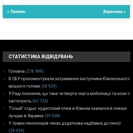
« Липень
Вересень »
СТАТИСТИКА ВІДВІДУВАНЬ
Головна
(376 989)
В СБУ прокоментували затримання заступника Южненського
міського голови
(68 924)
У Раді пояснили, що таке четверта черга мобілізації та коли її
застосують
(63 724)
“Голый” отдых: нудистский пляж в Южном оказался в списке
лучших в Украине
(39 508)
У травні пенсіонерів чекає додаткова надбавка до пенсії
(29 934)