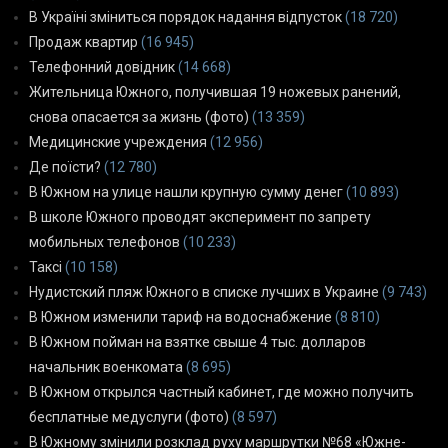
В Україні зміниться порядок надання відпусток
(18 720)
Продаж квартир
(16 945)
Телефонний довідник
(14 668)
Жительница Южного, получившая 19 ножевых ранений,
снова опасается за жизнь (фото)
(13 359)
Медицинские учреждения
(12 956)
Де поїсти?
(12 780)
В Южном на улице нашли крупную сумму денег
(10 893)
В школе Южного проводят эксперимент по запрету
мобильных телефонов
(10 233)
Таксі
(10 158)
Нудистский пляж Южного в списке лучших в Украине
(9 743)
В Южном изменили тариф на водоснабжение
(8 810)
В Южном пойман на взятке свыше 4 тыс. долларов
начальник военкомата
(8 695)
В Южном открылся частный кабинет, где можно получить
бесплатные медуслуги (фото)
(8 597)
В Южному змінили розклад руху маршрутки №68 «Южне-