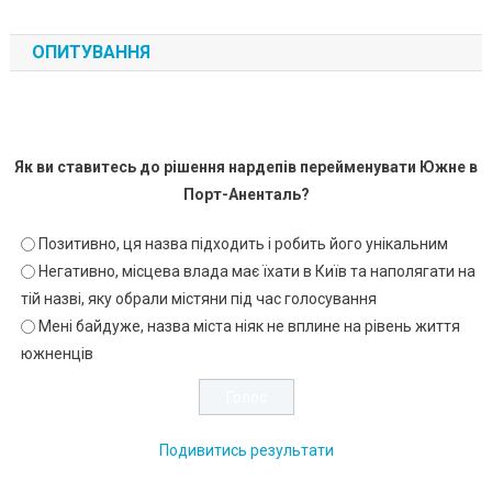
ОПИТУВАННЯ
Як ви ставитесь до рішення нардепів перейменувати Южне в
Порт-Аненталь?
Позитивно, ця назва підходить і робить його унікальним
Негативно, місцева влада має їхати в Київ та наполягати на
тій назві, яку обрали містяни під час голосування
Мені байдуже, назва міста ніяк не вплине на рівень життя
южненців
Подивитись результати