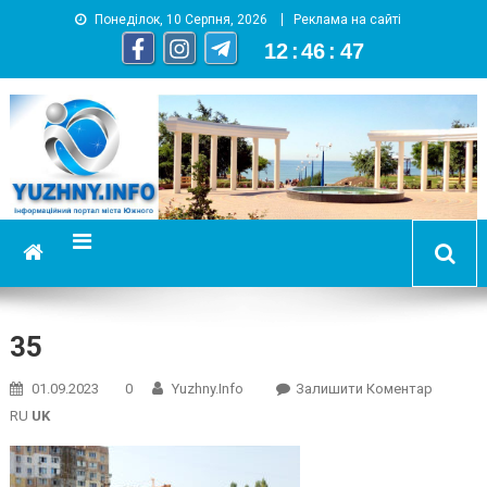
Понеділок, 10 Серпня, 2026
Реклама на сайті
12
:
46
:
47
YUZHNY.INFO
информационный портал города Южный
35
On
01.09.2023
0
Yuzhny.info
Залишити Коментар
35
RU
UK