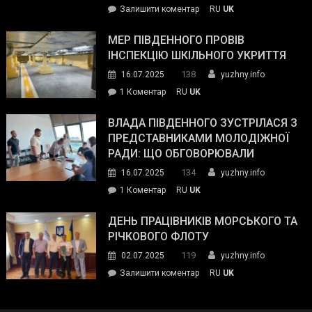
on
Залишити коментар
RU
UK
та
Інспектор
антикорупційних
ДСНС
МЕР ПІВДЕННОГО ПРОВІВ
органів:
власноруч
ІНСПЕКЦІЮ ШКІЛЬНОГО УКРИТТЯ
«Наш
ліквідував
спільний
138
16.07.2025
yuzhny.info
пожежу
ворог
до
1 Коментар
RU
UK
у
—
Мер
Південному
російські
Південного
ВЛАДА ПІВДЕННОГО ЗУСТРІЛАСЯ З
окупанти.
провів
ПРЕДСТАВНИКАМИ МОЛОДІЖНОЇ
Маємо
інспекцію
РАДИ: ЩО ОБГОВОРЮВАЛИ
діяти
шкільного
134
16.07.2025
yuzhny.info
як
укриття
команда
до
1 Коментар
RU
UK
України»
Влада
Південного
ДЕНЬ ПРАЦІВНИКІВ МОРСЬКОГО ТА
зустрілася
РІЧКОВОГО ФЛОТУ
з
119
02.07.2025
yuzhny.info
представниками
on
Залишити коментар
RU
UK
молодіжної
День
ради:
працівників
що