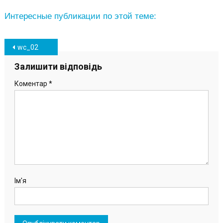
Интересные публикации по этой теме:
Навігація
wc_02
записів
Залишити відповідь
Коментар
*
Ім'я