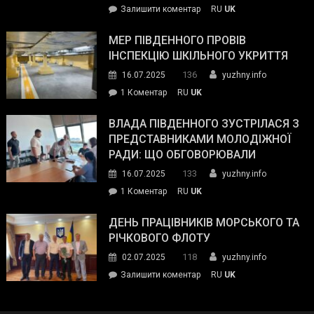
on
Залишити коментар
RU
UK
та
Інспектор
антикорупційних
ДСНС
МЕР ПІВДЕННОГО ПРОВІВ
органів:
власноруч
ІНСПЕКЦІЮ ШКІЛЬНОГО УКРИТТЯ
«Наш
ліквідував
спільний
136
16.07.2025
yuzhny.info
пожежу
ворог
до
1 Коментар
RU
UK
у
—
Мер
Південному
російські
Південного
ВЛАДА ПІВДЕННОГО ЗУСТРІЛАСЯ З
окупанти.
провів
ПРЕДСТАВНИКАМИ МОЛОДІЖНОЇ
Маємо
інспекцію
РАДИ: ЩО ОБГОВОРЮВАЛИ
діяти
шкільного
133
16.07.2025
yuzhny.info
як
укриття
команда
до
1 Коментар
RU
UK
України»
Влада
Південного
ДЕНЬ ПРАЦІВНИКІВ МОРСЬКОГО ТА
зустрілася
РІЧКОВОГО ФЛОТУ
з
118
02.07.2025
yuzhny.info
представниками
on
Залишити коментар
RU
UK
молодіжної
День
ради:
працівників
що