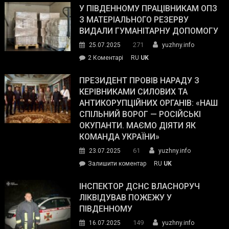
завойовує
У ПІВДЕННОМУ ПРАЦІВНИКАМ ОПЗ
симпатії
З МАТЕРІАЛЬНОГО РЕЗЕРВУ
виборців
ВИДАЛИ ГУМАНІТАРНУ ДОПОМОГУ
Трампа
271
25.07.2025
yuzhny.info
–
до
2 Коментарі
RU
UK
The
У
Wall
Південному
ПРЕЗИДЕНТ ПРОВІВ НАРАДУ З
Street
працівникам
КЕРІВНИКАМИ СИЛОВИХ ТА
Journal.
ОПЗ
АНТИКОРУПЦІЙНИХ ОРГАНІВ: «НАШ
з
СПІЛЬНИЙ ВОРОГ — РОСІЙСЬКІ
матеріального
ОКУПАНТИ. МАЄМО ДІЯТИ ЯК
резерву
КОМАНДА УКРАЇНИ»
видали
61
23.07.2025
yuzhny.info
гуманітарну
on
Залишити коментар
RU
UK
допомогу
Президент
провів
ІНСПЕКТОР ДСНС ВЛАСНОРУЧ
нараду
ЛІКВІДУВАВ ПОЖЕЖУ У
з
ПІВДЕННОМУ
керівниками
149
16.07.2025
yuzhny.info
силових