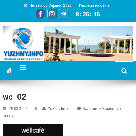
Четвер, 06 Серпня, 2026
Реклама на сайті
8
:
25
:
46
YUZHNY.INFO
информационный портал города Южный
wc_02
On
20.03.2021
0
Yuzhny.info
Залишити Коментар
Wc_02
RU
UK