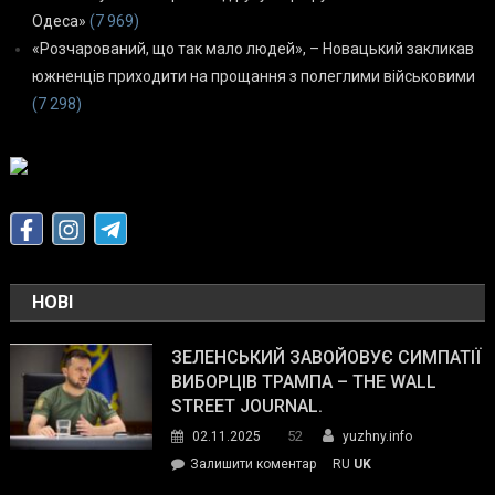
Одеса»
(7 969)
«Розчарований, що так мало людей», – Новацький закликав
южненців приходити на прощання з полеглими військовими
(7 298)
НОВІ
ЗЕЛЕНСЬКИЙ ЗАВОЙОВУЄ СИМПАТІЇ
ВИБОРЦІВ ТРАМПА – THE WALL
STREET JOURNAL.
52
02.11.2025
yuzhny.info
on
Залишити коментар
RU
UK
Зеленський