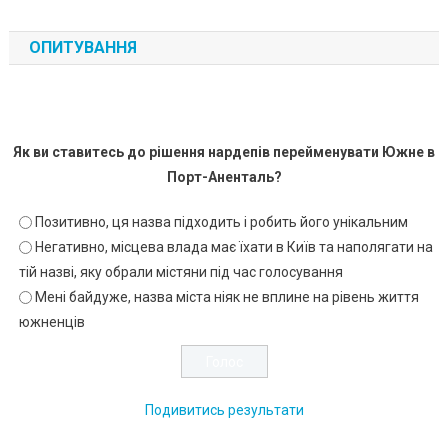
ОПИТУВАННЯ
Як ви ставитесь до рішення нардепів перейменувати Южне в
Порт-Аненталь?
Позитивно, ця назва підходить і робить його унікальним
Негативно, місцева влада має їхати в Київ та наполягати на
тій назві, яку обрали містяни під час голосування
Мені байдуже, назва міста ніяк не вплине на рівень життя
южненців
Подивитись результати