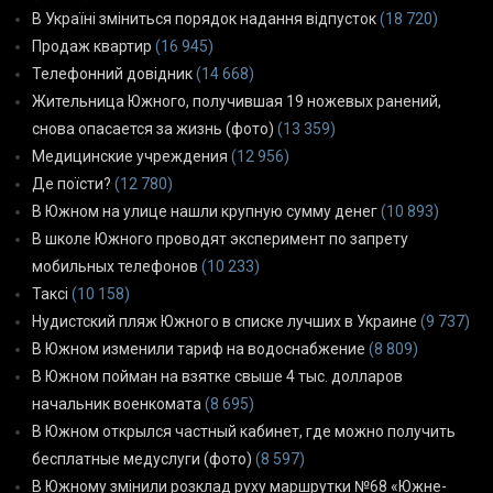
В Україні зміниться порядок надання відпусток
(18 720)
Продаж квартир
(16 945)
Телефонний довідник
(14 668)
Жительница Южного, получившая 19 ножевых ранений,
снова опасается за жизнь (фото)
(13 359)
Медицинские учреждения
(12 956)
Де поїсти?
(12 780)
В Южном на улице нашли крупную сумму денег
(10 893)
В школе Южного проводят эксперимент по запрету
мобильных телефонов
(10 233)
Таксі
(10 158)
Нудистский пляж Южного в списке лучших в Украине
(9 737)
В Южном изменили тариф на водоснабжение
(8 809)
В Южном пойман на взятке свыше 4 тыс. долларов
начальник военкомата
(8 695)
В Южном открылся частный кабинет, где можно получить
бесплатные медуслуги (фото)
(8 597)
В Южному змінили розклад руху маршрутки №68 «Южне-