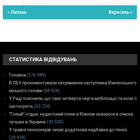
« Липень
Вересень »
СТАТИСТИКА ВІДВІДУВАНЬ
Головна
(376 989)
В СБУ прокоментували затримання заступника Южненського
міського голови
(68 924)
У Раді пояснили, що таке четверта черга мобілізації та коли її
застосують
(63 724)
“Голый” отдых: нудистский пляж в Южном оказался в списке
лучших в Украине
(39 500)
У травні пенсіонерів чекає додаткова надбавка до пенсії
(29 934)