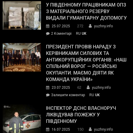
завойовує
У ПІВДЕННОМУ ПРАЦІВНИКАМ ОПЗ
симпатії
З МАТЕРІАЛЬНОГО РЕЗЕРВУ
виборців
ВИДАЛИ ГУМАНІТАРНУ ДОПОМОГУ
Трампа
272
25.07.2025
yuzhny.info
–
до
2 Коментарі
RU
UK
The
У
Wall
Південному
ПРЕЗИДЕНТ ПРОВІВ НАРАДУ З
Street
працівникам
КЕРІВНИКАМИ СИЛОВИХ ТА
Journal.
ОПЗ
АНТИКОРУПЦІЙНИХ ОРГАНІВ: «НАШ
з
СПІЛЬНИЙ ВОРОГ — РОСІЙСЬКІ
матеріального
ОКУПАНТИ. МАЄМО ДІЯТИ ЯК
резерву
КОМАНДА УКРАЇНИ»
видали
62
23.07.2025
yuzhny.info
гуманітарну
on
Залишити коментар
RU
UK
допомогу
Президент
провів
ІНСПЕКТОР ДСНС ВЛАСНОРУЧ
нараду
ЛІКВІДУВАВ ПОЖЕЖУ У
з
ПІВДЕННОМУ
керівниками
150
16.07.2025
yuzhny.info
силових