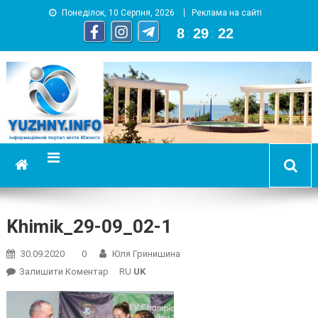
Понеділок, 10 Серпня, 2026
Реклама на сайті
8
:
29
:
23
YUZHNY.INFO
информационный портал города Южный
Khimik_29-09_02-1
30.09.2020
0
Юля Гринишина
On
Залишити Коментар
RU
UK
Khimik_29-
09_02-