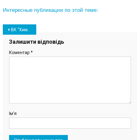
Интересные публикации по этой теме:
Навігація
ВК “Химик” официально представил новых игроков
записів
Залишити відповідь
Коментар
*
Ім'я