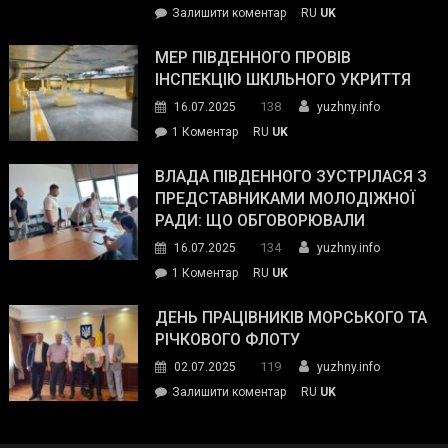
on
Залишити коментар
RU
UK
та
Інспектор
антикорупційних
ДСНС
МЕР ПІВДЕННОГО ПРОВІВ
органів:
власноруч
ІНСПЕКЦІЮ ШКІЛЬНОГО УКРИТТЯ
«Наш
ліквідував
спільний
138
16.07.2025
yuzhny.info
пожежу
ворог
до
1 Коментар
RU
UK
у
—
Мер
Південному
російські
Південного
ВЛАДА ПІВДЕННОГО ЗУСТРІЛАСЯ З
окупанти.
провів
ПРЕДСТАВНИКАМИ МОЛОДІЖНОЇ
Маємо
інспекцію
РАДИ: ЩО ОБГОВОРЮВАЛИ
діяти
шкільного
134
16.07.2025
yuzhny.info
як
укриття
команда
до
1 Коментар
RU
UK
України»
Влада
Південного
ДЕНЬ ПРАЦІВНИКІВ МОРСЬКОГО ТА
зустрілася
РІЧКОВОГО ФЛОТУ
з
119
02.07.2025
yuzhny.info
представниками
on
Залишити коментар
RU
UK
молодіжної
День
ради:
працівників
що