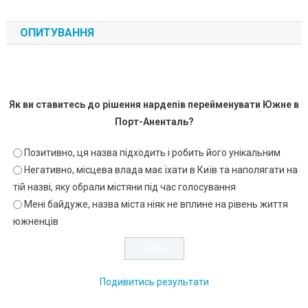
ОПИТУВАННЯ
Як ви ставитесь до рішення нардепів перейменувати Южне в
Порт-Аненталь?
Позитивно, ця назва підходить і робить його унікальним
Негативно, місцева влада має їхати в Київ та наполягати на
тій назві, яку обрали містяни під час голосування
Мені байдуже, назва міста ніяк не вплине на рівень життя
южненців
Подивитись результати