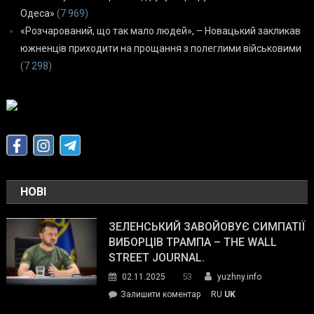
Одеса»
(7 969)
«Розчарований, що так мало людей», – Новацький закликав
южненців приходити на прощання з полеглими військовими
(7 298)
НОВІ
ЗЕЛЕНСЬКИЙ ЗАВОЙОВУЄ СИМПАТІЇ
ВИБОРЦІВ ТРАМПА – THE WALL
STREET JOURNAL.
53
02.11.2025
yuzhny.info
on
Залишити коментар
RU
UK
Зеленський