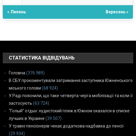
« Липень
Вересень »
СТАТИСТИКА ВІДВІДУВАНЬ
Головна
(376 989)
В СБУ прокоментували затримання заступника Южненського
міського голови
(68 924)
У Раді пояснили, що таке четверта черга мобілізації та коли її
застосують
(63 724)
“Голый” отдых: нудистский пляж в Южном оказался в списке
лучших в Украине
(39 507)
У травні пенсіонерів чекає додаткова надбавка до пенсії
(29 934)