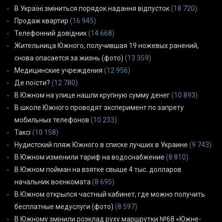
В Україні зміниться порядок надання відпусток
(18 720)
Продаж квартир
(16 945)
Телефонний довідник
(14 668)
Жительница Южного, получившая 19 ножевых ранений,
снова опасается за жизнь (фото)
(13 359)
Медицинские учреждения
(12 956)
Де поїсти?
(12 780)
В Южном на улице нашли крупную сумму денег
(10 893)
В школе Южного проводят эксперимент по запрету
мобильных телефонов
(10 233)
Таксі
(10 158)
Нудистский пляж Южного в списке лучших в Украине
(9 743)
В Южном изменили тариф на водоснабжение
(8 810)
В Южном пойман на взятке свыше 4 тыс. долларов
начальник военкомата
(8 695)
В Южном открылся частный кабинет, где можно получить
бесплатные медуслуги (фото)
(8 597)
В Южному змінили розклад руху маршрутки №68 «Южне-