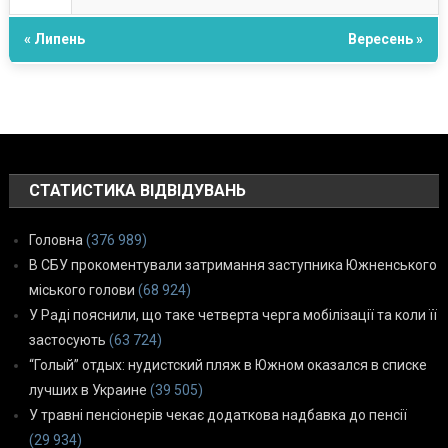
« Липень
Вересень »
СТАТИСТИКА ВІДВІДУВАНЬ
Головна
(376 989)
В СБУ прокоментували затримання заступника Южненського
міського голови
(68 924)
У Раді пояснили, що таке четверта черга мобілізації та коли її
застосують
(63 724)
“Голый” отдых: нудистский пляж в Южном оказался в списке
лучших в Украине
(39 505)
У травні пенсіонерів чекає додаткова надбавка до пенсії
(29 934)