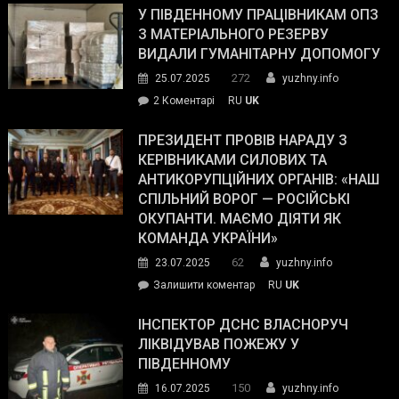
завойовує
У ПІВДЕННОМУ ПРАЦІВНИКАМ ОПЗ
симпатії
З МАТЕРІАЛЬНОГО РЕЗЕРВУ
виборців
ВИДАЛИ ГУМАНІТАРНУ ДОПОМОГУ
Трампа
272
25.07.2025
yuzhny.info
–
до
2 Коментарі
RU
UK
The
У
Wall
Південному
ПРЕЗИДЕНТ ПРОВІВ НАРАДУ З
Street
працівникам
КЕРІВНИКАМИ СИЛОВИХ ТА
Journal.
ОПЗ
АНТИКОРУПЦІЙНИХ ОРГАНІВ: «НАШ
з
СПІЛЬНИЙ ВОРОГ — РОСІЙСЬКІ
матеріального
ОКУПАНТИ. МАЄМО ДІЯТИ ЯК
резерву
КОМАНДА УКРАЇНИ»
видали
62
23.07.2025
yuzhny.info
гуманітарну
on
Залишити коментар
RU
UK
допомогу
Президент
провів
ІНСПЕКТОР ДСНС ВЛАСНОРУЧ
нараду
ЛІКВІДУВАВ ПОЖЕЖУ У
з
ПІВДЕННОМУ
керівниками
150
16.07.2025
yuzhny.info
силових