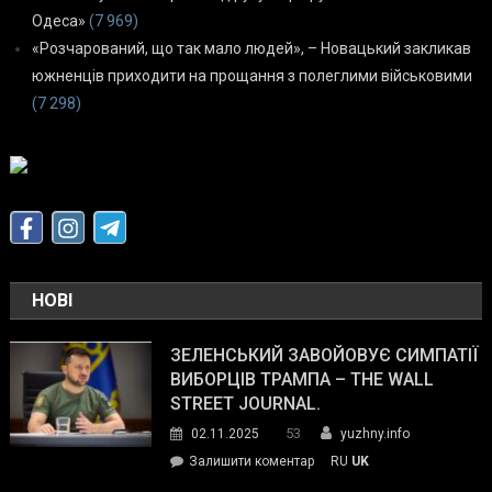
Одеса»
(7 969)
«Розчарований, що так мало людей», – Новацький закликав
южненців приходити на прощання з полеглими військовими
(7 298)
НОВІ
ЗЕЛЕНСЬКИЙ ЗАВОЙОВУЄ СИМПАТІЇ
ВИБОРЦІВ ТРАМПА – THE WALL
STREET JOURNAL.
53
02.11.2025
yuzhny.info
on
Залишити коментар
RU
UK
Зеленський