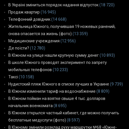
В Україні зміниться порядок надання відпусток
(18 720)
Продаж квартир
(16 945)
Телефонний довідник
(14 668)
Жительница Южного, получившая 19 ножевых ранений,
снова опасается за жизнь (фото)
(13 359)
Медицинские учреждения
(12 956)
Де поїсти?
(12 780)
В Южном на улице нашли крупную сумму денег
(10 893)
В школе Южного проводят эксперимент по запрету
мобильных телефонов
(10 233)
Таксі
(10 158)
Нудистский пляж Южного в списке лучших в Украине
(9 739)
В Южном изменили тариф на водоснабжение
(8 809)
В Южном пойман на взятке свыше 4 тыс. долларов
начальник военкомата
(8 695)
В Южном открылся частный кабинет, где можно получить
бесплатные медуслуги (фото)
(8 597)
В Южному змінили розклад руху маршрутки №68 «Южне-