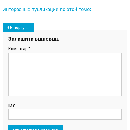
Интересные публикации по этой теме:
Навігація
В порту «Южный» поздравили спортсменку, завоевавшую золото чемпионата Европы кикбоксингу
записів
Залишити відповідь
Коментар
*
Ім'я