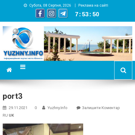
Субота, 08 Серпня, 2026
Реклама на сайті
7
:
53
:
51
YUZHNY.INFO
информационный портал города Южный
port3
On
29.11.2021
0
Yuzhny.info
Залишити Коментар
Port3
RU
UK