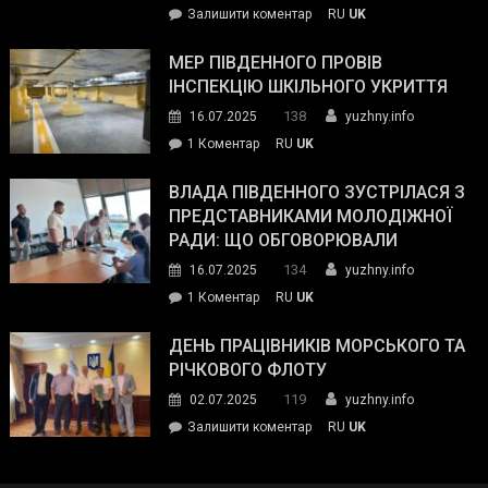
on
Залишити коментар
RU
UK
та
Інспектор
антикорупційних
ДСНС
МЕР ПІВДЕННОГО ПРОВІВ
органів:
власноруч
ІНСПЕКЦІЮ ШКІЛЬНОГО УКРИТТЯ
«Наш
ліквідував
спільний
138
16.07.2025
yuzhny.info
пожежу
ворог
до
1 Коментар
RU
UK
у
—
Мер
Південному
російські
Південного
ВЛАДА ПІВДЕННОГО ЗУСТРІЛАСЯ З
окупанти.
провів
ПРЕДСТАВНИКАМИ МОЛОДІЖНОЇ
Маємо
інспекцію
РАДИ: ЩО ОБГОВОРЮВАЛИ
діяти
шкільного
134
16.07.2025
yuzhny.info
як
укриття
команда
до
1 Коментар
RU
UK
України»
Влада
Південного
ДЕНЬ ПРАЦІВНИКІВ МОРСЬКОГО ТА
зустрілася
РІЧКОВОГО ФЛОТУ
з
119
02.07.2025
yuzhny.info
представниками
on
Залишити коментар
RU
UK
молодіжної
День
ради:
працівників
що