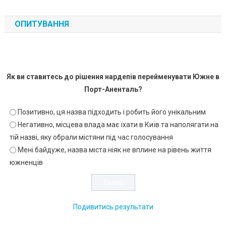
ОПИТУВАННЯ
Як ви ставитесь до рішення нардепів перейменувати Южне в
Порт-Аненталь?
Позитивно, ця назва підходить і робить його унікальним
Негативно, місцева влада має їхати в Київ та наполягати на
тій назві, яку обрали містяни під час голосування
Мені байдуже, назва міста ніяк не вплине на рівень життя
южненців
Подивитись результати