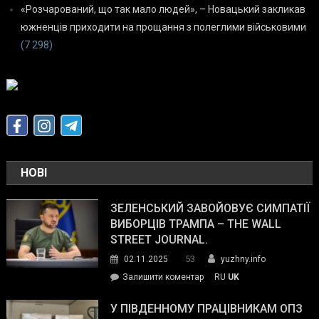
«Розчарований, що так мало людей», – Новацький закликав
южненців приходити на прощання з полеглими військовими
(7 298)
НОВІ
ЗЕЛЕНСЬКИЙ ЗАВОЙОВУЄ СИМПАТІЇ
ВИБОРЦІВ ТРАМПА – THE WALL
STREET JOURNAL.
53
02.11.2025
yuzhny.info
on
Залишити коментар
RU
UK
Зеленський
завойовує
У ПІВДЕННОМУ ПРАЦІВНИКАМ ОПЗ