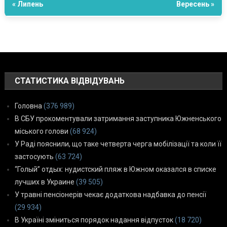
« Липень
Вересень »
СТАТИСТИКА ВІДВІДУВАНЬ
Головна
(376 989)
В СБУ прокоментували затримання заступника Южненського
міського голови
(68 924)
У Раді пояснили, що таке четверта черга мобілізації та коли її
застосують
(63 724)
“Голый” отдых: нудистский пляж в Южном оказался в списке
лучших в Украине
(39 505)
У травні пенсіонерів чекає додаткова надбавка до пенсії
(29 934)
В Україні зміниться порядок надання відпусток
(18 720)