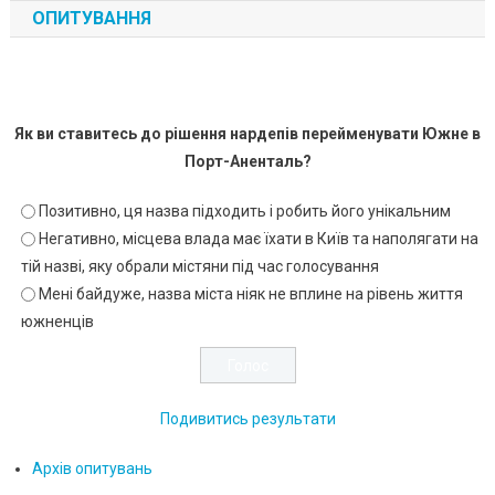
ОПИТУВАННЯ
Як ви ставитесь до рішення нардепів перейменувати Южне в
Порт-Аненталь?
Позитивно, ця назва підходить і робить його унікальним
Негативно, місцева влада має їхати в Київ та наполягати на
тій назві, яку обрали містяни під час голосування
Мені байдуже, назва міста ніяк не вплине на рівень життя
южненців
Подивитись результати
Архів опитувань