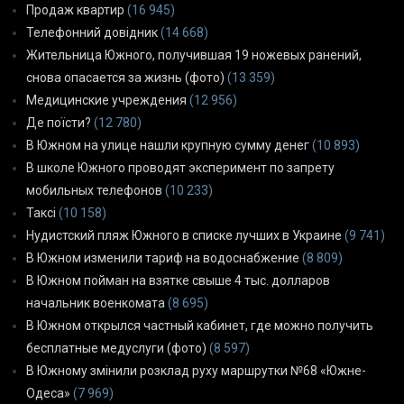
Продаж квартир
(16 945)
Телефонний довідник
(14 668)
Жительница Южного, получившая 19 ножевых ранений,
снова опасается за жизнь (фото)
(13 359)
Медицинские учреждения
(12 956)
Де поїсти?
(12 780)
В Южном на улице нашли крупную сумму денег
(10 893)
В школе Южного проводят эксперимент по запрету
мобильных телефонов
(10 233)
Таксі
(10 158)
Нудистский пляж Южного в списке лучших в Украине
(9 741)
В Южном изменили тариф на водоснабжение
(8 809)
В Южном пойман на взятке свыше 4 тыс. долларов
начальник военкомата
(8 695)
В Южном открылся частный кабинет, где можно получить
бесплатные медуслуги (фото)
(8 597)
В Южному змінили розклад руху маршрутки №68 «Южне-
Одеса»
(7 969)