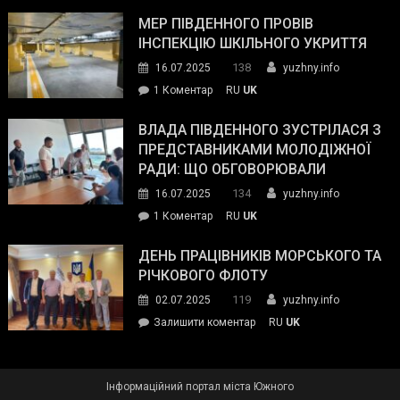
Інспектор
антикорупційних
ДСНС
МЕР ПІВДЕННОГО ПРОВІВ
органів:
власноруч
ІНСПЕКЦІЮ ШКІЛЬНОГО УКРИТТЯ
«Наш
ліквідував
спільний
138
16.07.2025
yuzhny.info
пожежу
ворог
до
1 Коментар
RU
UK
у
—
Мер
Південному
російські
Південного
ВЛАДА ПІВДЕННОГО ЗУСТРІЛАСЯ З
окупанти.
провів
ПРЕДСТАВНИКАМИ МОЛОДІЖНОЇ
Маємо
інспекцію
РАДИ: ЩО ОБГОВОРЮВАЛИ
діяти
шкільного
134
16.07.2025
yuzhny.info
як
укриття
команда
до
1 Коментар
RU
UK
України»
Влада
Південного
ДЕНЬ ПРАЦІВНИКІВ МОРСЬКОГО ТА
зустрілася
РІЧКОВОГО ФЛОТУ
з
119
02.07.2025
yuzhny.info
представниками
on
Залишити коментар
RU
UK
молодіжної
День
ради:
працівників
що
морського
обговорювали
Інформаційний портал міста Южного
та