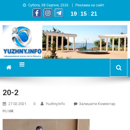
Субота, 08 Серпня, 2026
Реклама на сайті
19
:
15
:
22
YUZHNY.INFO
информационный портал города Южный
20-2
On
27.02.2021
0
Yuzhny.info
Залишити Коментар
20-
RU
UK
2