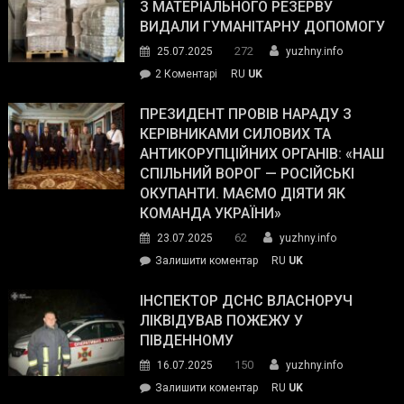
симпатії
З МАТЕРІАЛЬНОГО РЕЗЕРВУ
виборців
ВИДАЛИ ГУМАНІТАРНУ ДОПОМОГУ
Трампа
272
25.07.2025
yuzhny.info
–
до
2 Коментарі
RU
UK
The
У
Wall
Південному
ПРЕЗИДЕНТ ПРОВІВ НАРАДУ З
Street
працівникам
КЕРІВНИКАМИ СИЛОВИХ ТА
Journal.
ОПЗ
АНТИКОРУПЦІЙНИХ ОРГАНІВ: «НАШ
з
СПІЛЬНИЙ ВОРОГ — РОСІЙСЬКІ
матеріального
ОКУПАНТИ. МАЄМО ДІЯТИ ЯК
резерву
КОМАНДА УКРАЇНИ»
видали
62
23.07.2025
yuzhny.info
гуманітарну
on
Залишити коментар
RU
UK
допомогу
Президент
провів
ІНСПЕКТОР ДСНС ВЛАСНОРУЧ
нараду
ЛІКВІДУВАВ ПОЖЕЖУ У
з
ПІВДЕННОМУ
керівниками
150
16.07.2025
yuzhny.info
силових
on
Залишити коментар
RU
UK
та