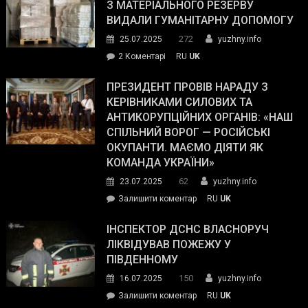
симпатії
З МАТЕРІАЛЬНОГО РЕЗЕРВУ
виборців
ВИДАЛИ ГУМАНІТАРНУ ДОПОМОГУ
Трампа
272
25.07.2025
yuzhny.info
–
до
2 Коментарі
RU
UK
The
У
Wall
Південному
ПРЕЗИДЕНТ ПРОВІВ НАРАДУ З
Street
працівникам
КЕРІВНИКАМИ СИЛОВИХ ТА
Journal.
ОПЗ
АНТИКОРУПЦІЙНИХ ОРГАНІВ: «НАШ
з
СПІЛЬНИЙ ВОРОГ — РОСІЙСЬКІ
матеріального
ОКУПАНТИ. МАЄМО ДІЯТИ ЯК
резерву
КОМАНДА УКРАЇНИ»
видали
62
23.07.2025
yuzhny.info
гуманітарну
on
Залишити коментар
RU
UK
допомогу
Президент
провів
ІНСПЕКТОР ДСНС ВЛАСНОРУЧ
нараду
ЛІКВІДУВАВ ПОЖЕЖУ У
з
ПІВДЕННОМУ
керівниками
150
16.07.2025
yuzhny.info
силових
on
Залишити коментар
RU
UK
та