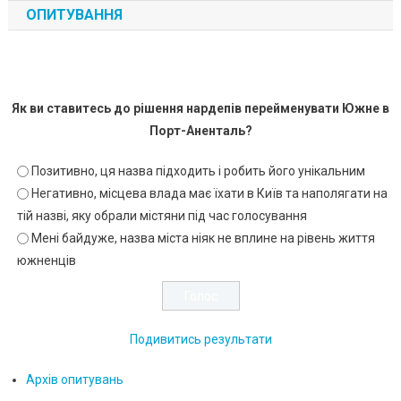
ОПИТУВАННЯ
Як ви ставитесь до рішення нардепів перейменувати Южне в
Порт-Аненталь?
Позитивно, ця назва підходить і робить його унікальним
Негативно, місцева влада має їхати в Київ та наполягати на
тій назві, яку обрали містяни під час голосування
Мені байдуже, назва міста ніяк не вплине на рівень життя
южненців
Подивитись результати
Архів опитувань