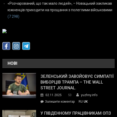
«Розчарований, що так мало людей», – Новацький закликав
южненців приходити на прощання з полеглими військовими
(7 298)
НОВІ
ЗЕЛЕНСЬКИЙ ЗАВОЙОВУЄ СИМПАТІЇ
ВИБОРЦІВ ТРАМПА – THE WALL
STREET JOURNAL.
53
02.11.2025
yuzhny.info
on
Залишити коментар
RU
UK
Зеленський
завойовує
У ПІВДЕННОМУ ПРАЦІВНИКАМ ОПЗ