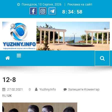
Понеділок, 10 Серпня, 2026
Реклама на сайті
8
:
34
:
59
YUZHNY.INFO
информационный портал города Южный
12-8
On
27.02.2021
0
Yuzhny.info
Залишити Коментар
12-
RU
UK
8