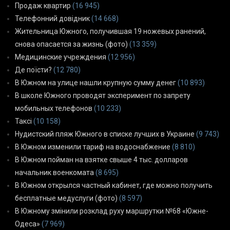
Продаж квартир
(16 945)
Телефонний довідник
(14 668)
Жительница Южного, получившая 19 ножевых ранений,
снова опасается за жизнь (фото)
(13 359)
Медицинские учреждения
(12 956)
Де поїсти?
(12 780)
В Южном на улице нашли крупную сумму денег
(10 893)
В школе Южного проводят эксперимент по запрету
мобильных телефонов
(10 233)
Таксі
(10 158)
Нудистский пляж Южного в списке лучших в Украине
(9 743)
В Южном изменили тариф на водоснабжение
(8 810)
В Южном пойман на взятке свыше 4 тыс. долларов
начальник военкомата
(8 695)
В Южном открылся частный кабинет, где можно получить
бесплатные медуслуги (фото)
(8 597)
В Южному змінили розклад руху маршрутки №68 «Южне-
Одеса»
(7 969)