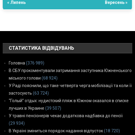
« Липень
Вересень »
СТАТИСТИКА ВІДВІДУВАНЬ
Головна
(376 989)
В СБУ прокоментували затримання заступника Южненського
міського голови
(68 924)
У Раді пояснили, що таке четверта черга мобілізації та коли її
застосують
(63 724)
“Голый” отдых: нудистский пляж в Южном оказался в списке
лучших в Украине
(39 507)
У травні пенсіонерів чекає додаткова надбавка до пенсії
(29 934)
В Україні зміниться порядок надання відпусток
(18 720)