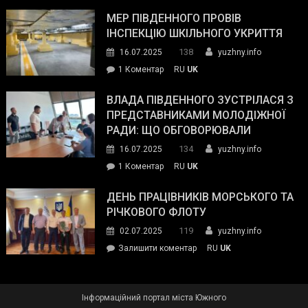
Інспектор
антикорупційних
ДСНС
МЕР ПІВДЕННОГО ПРОВІВ
органів:
власноруч
ІНСПЕКЦІЮ ШКІЛЬНОГО УКРИТТЯ
«Наш
ліквідував
спільний
138
16.07.2025
yuzhny.info
пожежу
ворог
до
1 Коментар
RU
UK
у
—
Мер
Південному
російські
Південного
ВЛАДА ПІВДЕННОГО ЗУСТРІЛАСЯ З
окупанти.
провів
ПРЕДСТАВНИКАМИ МОЛОДІЖНОЇ
Маємо
інспекцію
РАДИ: ЩО ОБГОВОРЮВАЛИ
діяти
шкільного
134
16.07.2025
yuzhny.info
як
укриття
команда
до
1 Коментар
RU
UK
України»
Влада
Південного
ДЕНЬ ПРАЦІВНИКІВ МОРСЬКОГО ТА
зустрілася
РІЧКОВОГО ФЛОТУ
з
119
02.07.2025
yuzhny.info
представниками
on
Залишити коментар
RU
UK
молодіжної
День
ради:
працівників
що
морського
обговорювали
Інформаційний портал міста Южного
та