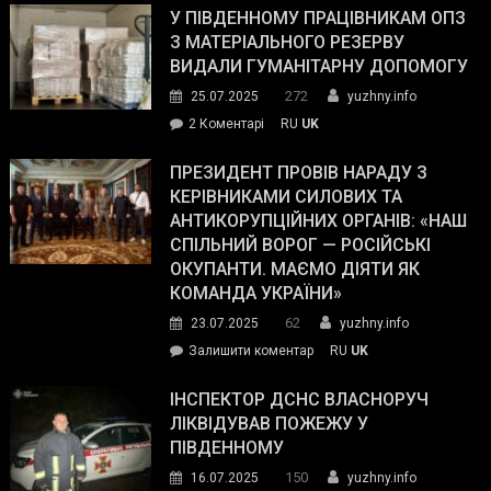
завойовує
У ПІВДЕННОМУ ПРАЦІВНИКАМ ОПЗ
симпатії
З МАТЕРІАЛЬНОГО РЕЗЕРВУ
виборців
ВИДАЛИ ГУМАНІТАРНУ ДОПОМОГУ
Трампа
272
25.07.2025
yuzhny.info
–
до
2 Коментарі
RU
UK
The
У
Wall
Південному
ПРЕЗИДЕНТ ПРОВІВ НАРАДУ З
Street
працівникам
КЕРІВНИКАМИ СИЛОВИХ ТА
Journal.
ОПЗ
АНТИКОРУПЦІЙНИХ ОРГАНІВ: «НАШ
з
СПІЛЬНИЙ ВОРОГ — РОСІЙСЬКІ
матеріального
ОКУПАНТИ. МАЄМО ДІЯТИ ЯК
резерву
КОМАНДА УКРАЇНИ»
видали
62
23.07.2025
yuzhny.info
гуманітарну
on
Залишити коментар
RU
UK
допомогу
Президент
провів
ІНСПЕКТОР ДСНС ВЛАСНОРУЧ
нараду
ЛІКВІДУВАВ ПОЖЕЖУ У
з
ПІВДЕННОМУ
керівниками
150
16.07.2025
yuzhny.info
силових