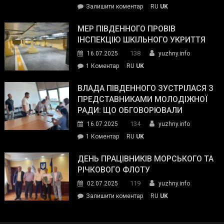
on
Залишити коментар
RU
UK
та
Інспектор
антикорупційних
ДСНС
МЕР ПІВДЕННОГО ПРОВІВ
органів:
власноруч
ІНСПЕКЦІЮ ШКІЛЬНОГО УКРИТТЯ
«Наш
ліквідував
спільний
138
16.07.2025
yuzhny.info
пожежу
ворог
до
1 Коментар
RU
UK
у
—
Мер
Південному
російські
Південного
ВЛАДА ПІВДЕННОГО ЗУСТРІЛАСЯ З
окупанти.
провів
ПРЕДСТАВНИКАМИ МОЛОДІЖНОЇ
Маємо
інспекцію
РАДИ: ЩО ОБГОВОРЮВАЛИ
діяти
шкільного
134
16.07.2025
yuzhny.info
як
укриття
команда
до
1 Коментар
RU
UK
України»
Влада
Південного
ДЕНЬ ПРАЦІВНИКІВ МОРСЬКОГО ТА
зустрілася
РІЧКОВОГО ФЛОТУ
з
119
02.07.2025
yuzhny.info
представниками
on
Залишити коментар
RU
UK
молодіжної
День
ради:
працівників
що