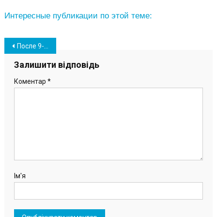
Интересные публикации по этой теме:
Навігація
После 9-ти подряд побед ВК «Химик» стал серебряным призером в чемпионатах Украины
записів
Залишити відповідь
Коментар
*
Ім'я