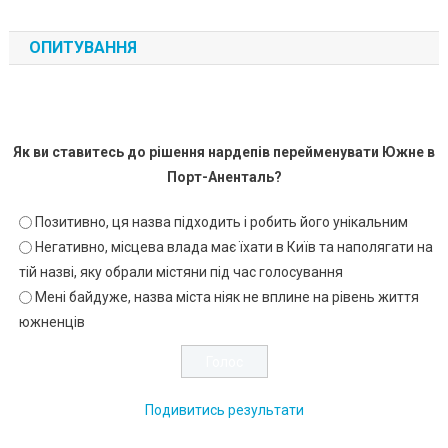
ОПИТУВАННЯ
Як ви ставитесь до рішення нардепів перейменувати Южне в
Порт-Аненталь?
Позитивно, ця назва підходить і робить його унікальним
Негативно, місцева влада має їхати в Київ та наполягати на
тій назві, яку обрали містяни під час голосування
Мені байдуже, назва міста ніяк не вплине на рівень життя
южненців
Подивитись результати