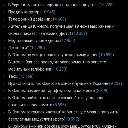
В Україні зміниться порядок надання відпусток
(18 720)
Продаж квартир
(16 945)
Телефонний довідник
(14 668)
Жительница Южного, получившая 19 ножевых ранений,
снова опасается за жизнь (фото)
(13 359)
Медицинские учреждения
(12 956)
Де поїсти?
(12 780)
В Южном на улице нашли крупную сумму денег
(10 893)
В школе Южного проводят эксперимент по запрету
мобильных телефонов
(10 233)
Таксі
(10 158)
Нудистский пляж Южного в списке лучших в Украине
(9 739)
В Южном изменили тариф на водоснабжение
(8 809)
В Южном пойман на взятке свыше 4 тыс. долларов
начальник военкомата
(8 695)
В Южном открылся частный кабинет, где можно получить
бесплатные медуслуги (фото)
(8 597)
В Южному змінили розклад руху маршрутки №68 «Южне-