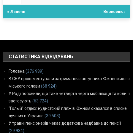
« Липень
Вересень »
СТАТИСТИКА ВІДВІДУВАНЬ
Головна
(376 989)
В СБУ прокоментували затримання заступника Южненського
міського голови
(68 924)
У Раді пояснили, що таке четверта черга мобілізації та коли її
застосують
(63 724)
“Голый” отдых: нудистский пляж в Южном оказался в списке
лучших в Украине
(39 503)
У травні пенсіонерів чекає додаткова надбавка до пенсії
(29 934)