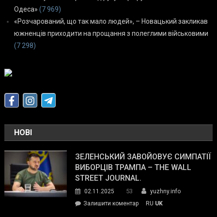
Одеса»
(7 969)
«Розчарований, що так мало людей», – Новацький закликав
южненців приходити на прощання з полеглими військовими
(7 298)
НОВІ
ЗЕЛЕНСЬКИЙ ЗАВОЙОВУЄ СИМПАТІЇ
ВИБОРЦІВ ТРАМПА – THE WALL
STREET JOURNAL.
53
02.11.2025
yuzhny.info
on
Залишити коментар
RU
UK
Зеленський