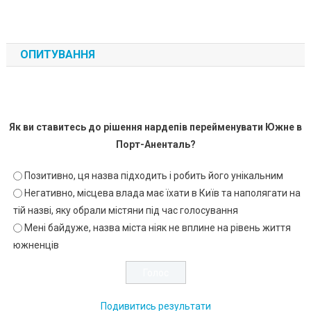
ОПИТУВАННЯ
Як ви ставитесь до рішення нардепів перейменувати Южне в
Порт-Аненталь?
Позитивно, ця назва підходить і робить його унікальним
Негативно, місцева влада має їхати в Київ та наполягати на
тій назві, яку обрали містяни під час голосування
Мені байдуже, назва міста ніяк не вплине на рівень життя
южненців
Подивитись результати