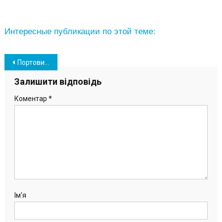
Интересные публикации по этой теме:
Навігація
Портовики «Южного» приняли участие в легендарной «Велосотке»
записів
Залишити відповідь
Коментар
*
Ім'я