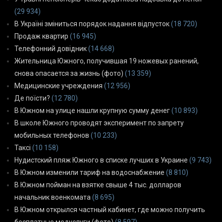
(29 934)
В Україні зміниться порядок надання відпусток
(18 720)
Продаж квартир
(16 945)
Телефонний довідник
(14 668)
Жительница Южного, получившая 19 ножевых ранений,
снова опасается за жизнь (фото)
(13 359)
Медицинские учреждения
(12 956)
Де поїсти?
(12 780)
В Южном на улице нашли крупную сумму денег
(10 893)
В школе Южного проводят эксперимент по запрету
мобильных телефонов
(10 233)
Таксі
(10 158)
Нудистский пляж Южного в списке лучших в Украине
(9 743)
В Южном изменили тариф на водоснабжение
(8 810)
В Южном пойман на взятке свыше 4 тыс. долларов
начальник военкомата
(8 695)
В Южном открылся частный кабинет, где можно получить
бесплатные медуслуги (фото)
(8 597)