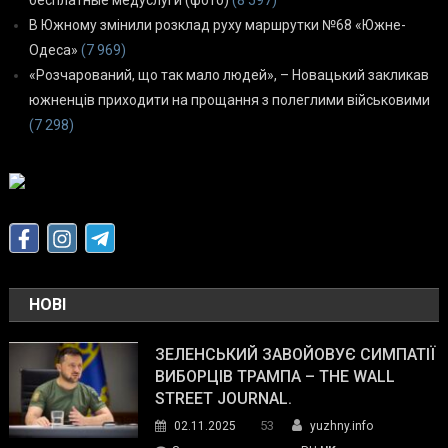
В Южному змінили розклад руху маршрутки №68 «Южне-
Одеса»
(7 969)
«Розчарований, що так мало людей», – Новацький закликав
южненців приходити на прощання з полеглими військовими
(7 298)
НОВІ
ЗЕЛЕНСЬКИЙ ЗАВОЙОВУЄ СИМПАТІЇ
ВИБОРЦІВ ТРАМПА – THE WALL
STREET JOURNAL.
53
02.11.2025
yuzhny.info