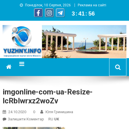
Понеділок, 10 Серпня, 2026
Реклама на сайті
3
:
41
:
56
YUZHNY.INFO
информационный портал города Южный
imgonline-com-ua-Resize-
lcRblwrxz2woZv
24.10.2020
0
Юля Гринишина
On
Залишити Коментар
RU
UK
Imgonline-