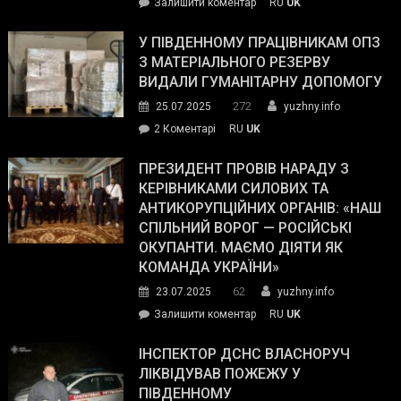
on
Залишити коментар
RU
UK
Зеленський
завойовує
У ПІВДЕННОМУ ПРАЦІВНИКАМ ОПЗ
симпатії
З МАТЕРІАЛЬНОГО РЕЗЕРВУ
виборців
ВИДАЛИ ГУМАНІТАРНУ ДОПОМОГУ
Трампа
272
25.07.2025
yuzhny.info
–
до
2 Коментарі
RU
UK
The
У
Wall
Південному
ПРЕЗИДЕНТ ПРОВІВ НАРАДУ З
Street
працівникам
КЕРІВНИКАМИ СИЛОВИХ ТА
Journal.
ОПЗ
АНТИКОРУПЦІЙНИХ ОРГАНІВ: «НАШ
з
СПІЛЬНИЙ ВОРОГ — РОСІЙСЬКІ
матеріального
ОКУПАНТИ. МАЄМО ДІЯТИ ЯК
резерву
КОМАНДА УКРАЇНИ»
видали
62
23.07.2025
yuzhny.info
гуманітарну
on
Залишити коментар
RU
UK
допомогу
Президент
провів
ІНСПЕКТОР ДСНС ВЛАСНОРУЧ
нараду
ЛІКВІДУВАВ ПОЖЕЖУ У
з
ПІВДЕННОМУ