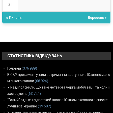
31
« Липень
Вересень »
СТАТИСТИКА ВІДВІДУВАНЬ
Головна
(376 989)
В СБУ прокоментували затримання заступника Южненського
міського голови
(68 924)
У Раді пояснили, що таке четверта черга мобілізації та коли її
застосують
(63 724)
“Голый” отдых: нудистский пляж в Южном оказался в списке
лучших в Украине
(39 507)
У травні пенсіонерів чекає додаткова надбавка до пенсії