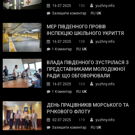
керівниками
150
16.07.2025
yuzhny.info
силових
on
Залишити коментар
RU
UK
та
Інспектор
антикорупційних
ДСНС
МЕР ПІВДЕННОГО ПРОВІВ
органів:
власноруч
ІНСПЕКЦІЮ ШКІЛЬНОГО УКРИТТЯ
«Наш
ліквідував
спільний
138
16.07.2025
yuzhny.info
пожежу
ворог
до
1 Коментар
RU
UK
у
—
Мер
Південному
російські
Південного
ВЛАДА ПІВДЕННОГО ЗУСТРІЛАСЯ З
окупанти.
провів
ПРЕДСТАВНИКАМИ МОЛОДІЖНОЇ
Маємо
інспекцію
РАДИ: ЩО ОБГОВОРЮВАЛИ
діяти
шкільного
134
16.07.2025
yuzhny.info
як
укриття
команда
до
1 Коментар
RU
UK
України»
Влада
Південного
ДЕНЬ ПРАЦІВНИКІВ МОРСЬКОГО ТА
зустрілася
РІЧКОВОГО ФЛОТУ
з
119
02.07.2025
yuzhny.info
представниками
on
Залишити коментар
RU
UK
молодіжної
День