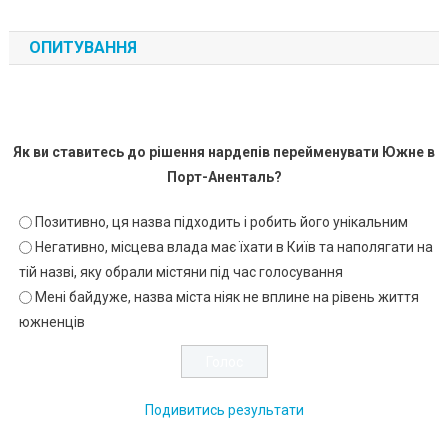
ОПИТУВАННЯ
Як ви ставитесь до рішення нардепів перейменувати Южне в
Порт-Аненталь?
Позитивно, ця назва підходить і робить його унікальним
Негативно, місцева влада має їхати в Київ та наполягати на
тій назві, яку обрали містяни під час голосування
Мені байдуже, назва міста ніяк не вплине на рівень життя
южненців
Подивитись результати