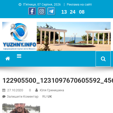
П’ятниця, 07 Серпня, 2026
Реклама на сайті
13
:
24
:
09
YUZHNY.INFO
информационный портал города Южный
122905500_1231097670605592_45
27.10.2020
0
Юля Гринишина
On
Залишити Коментар
RU
UK
122905500_1231097670605592_456580440874891