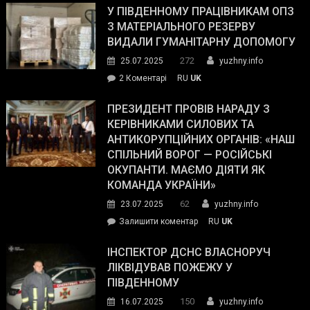
завойовує
У ПІВДЕННОМУ ПРАЦІВНИКАМ ОПЗ
симпатії
З МАТЕРІАЛЬНОГО РЕЗЕРВУ
виборців
ВИДАЛИ ГУМАНІТАРНУ ДОПОМОГУ
Трампа
272
25.07.2025
yuzhny.info
–
до
2 Коментарі
RU
UK
The
У
Wall
Південному
ПРЕЗИДЕНТ ПРОВІВ НАРАДУ З
Street
працівникам
КЕРІВНИКАМИ СИЛОВИХ ТА
Journal.
ОПЗ
АНТИКОРУПЦІЙНИХ ОРГАНІВ: «НАШ
з
СПІЛЬНИЙ ВОРОГ — РОСІЙСЬКІ
матеріального
ОКУПАНТИ. МАЄМО ДІЯТИ ЯК
резерву
КОМАНДА УКРАЇНИ»
видали
62
23.07.2025
yuzhny.info
гуманітарну
on
Залишити коментар
RU
UK
допомогу
Президент
провів
ІНСПЕКТОР ДСНС ВЛАСНОРУЧ
нараду
ЛІКВІДУВАВ ПОЖЕЖУ У
з
ПІВДЕННОМУ
керівниками
150
16.07.2025
yuzhny.info
силових