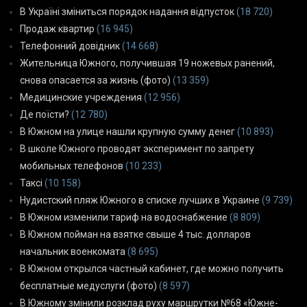
В Україні зміниться порядок надання відпусток
(18 720)
Продаж квартир
(16 945)
Телефонний довідник
(14 668)
Жительница Южного, получившая 19 ножевых ранений,
снова опасается за жизнь (фото)
(13 359)
Медицинские учреждения
(12 956)
Де поїсти?
(12 780)
В Южном на улице нашли крупную сумму денег
(10 893)
В школе Южного проводят эксперимент по запрету
мобильных телефонов
(10 233)
Таксі
(10 158)
Нудистский пляж Южного в списке лучших в Украине
(9 739)
В Южном изменили тариф на водоснабжение
(8 809)
В Южном пойман на взятке свыше 4 тыс. долларов
начальник военкомата
(8 695)
В Южном открылся частный кабинет, где можно получить
бесплатные медуслуги (фото)
(8 597)
В Южному змінили розклад руху маршрутки №68 «Южне-