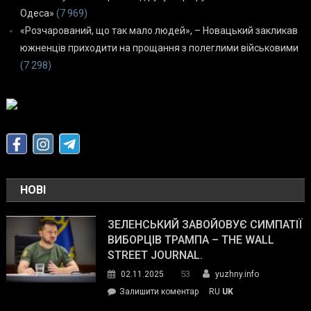
Одеса»
(7 969)
«Розчарований, що так мало людей», – Новацький закликав
южненців приходити на прощання з полеглими військовими
(7 298)
НОВІ
ЗЕЛЕНСЬКИЙ ЗАВОЙОВУЄ СИМПАТІЇ
ВИБОРЦІВ ТРАМПА – THE WALL
STREET JOURNAL.
53
02.11.2025
yuzhny.info
on
Залишити коментар
RU
UK
Зеленський