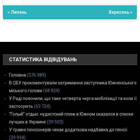
« Липень
Вересень »
СТАТИСТИКА ВІДВІДУВАНЬ
Головна
(376 989)
В СБУ прокоментували затримання заступника Южненського
міського голови
(68 924)
У Раді пояснили, що таке четверта черга мобілізації та коли її
застосують
(63 724)
“Голый” отдых: нудистский пляж в Южном оказался в списке
лучших в Украине
(39 503)
У травні пенсіонерів чекає додаткова надбавка до пенсії
(29 934)