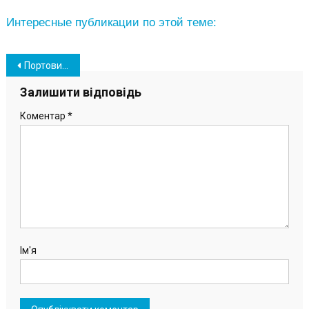
Интересные публикации по этой теме:
Навігація
Портовики “Южного” похвастались уловом на соревнованиях по рыбалке (фото)
записів
Залишити відповідь
Коментар
*
Ім'я