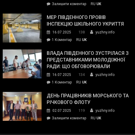
on
Залишити коментар
RU
UK
та
Інспектор
антикорупційних
ДСНС
МЕР ПІВДЕННОГО ПРОВІВ
органів:
власноруч
ІНСПЕКЦІЮ ШКІЛЬНОГО УКРИТТЯ
«Наш
ліквідував
спільний
138
16.07.2025
yuzhny.info
пожежу
ворог
до
1 Коментар
RU
UK
у
—
Мер
Південному
російські
Південного
ВЛАДА ПІВДЕННОГО ЗУСТРІЛАСЯ З
окупанти.
провів
ПРЕДСТАВНИКАМИ МОЛОДІЖНОЇ
Маємо
інспекцію
РАДИ: ЩО ОБГОВОРЮВАЛИ
діяти
шкільного
134
16.07.2025
yuzhny.info
як
укриття
команда
до
1 Коментар
RU
UK
України»
Влада
Південного
ДЕНЬ ПРАЦІВНИКІВ МОРСЬКОГО ТА
зустрілася
РІЧКОВОГО ФЛОТУ
з
119
02.07.2025
yuzhny.info
представниками
on
Залишити коментар
RU
UK
молодіжної
День
ради:
працівників
що