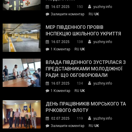
керівниками
150
16.07.2025
yuzhny.info
силових
on
Залишити коментар
RU
UK
та
Інспектор
антикорупційних
ДСНС
МЕР ПІВДЕННОГО ПРОВІВ
органів:
власноруч
ІНСПЕКЦІЮ ШКІЛЬНОГО УКРИТТЯ
«Наш
ліквідував
спільний
138
16.07.2025
yuzhny.info
пожежу
ворог
до
1 Коментар
RU
UK
у
—
Мер
Південному
російські
Південного
ВЛАДА ПІВДЕННОГО ЗУСТРІЛАСЯ З
окупанти.
провів
ПРЕДСТАВНИКАМИ МОЛОДІЖНОЇ
Маємо
інспекцію
РАДИ: ЩО ОБГОВОРЮВАЛИ
діяти
шкільного
134
16.07.2025
yuzhny.info
як
укриття
команда
до
1 Коментар
RU
UK
України»
Влада
Південного
ДЕНЬ ПРАЦІВНИКІВ МОРСЬКОГО ТА
зустрілася
РІЧКОВОГО ФЛОТУ
з
119
02.07.2025
yuzhny.info
представниками
on
Залишити коментар
RU
UK
молодіжної
День