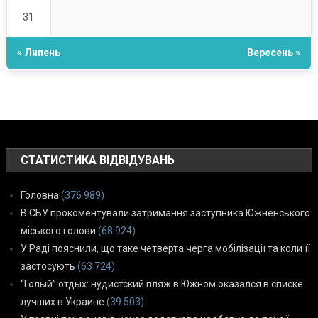
31
« Липень
Вересень »
СТАТИСТИКА ВІДВІДУВАНЬ
Головна
(376 989)
В СБУ прокоментували затримання заступника Южненського
міського голови
(68 924)
У Раді пояснили, що таке четверта черга мобілізації та коли її
застосують
(63 724)
“Голый” отдых: нудистский пляж в Южном оказался в списке
лучших в Украине
(39 503)