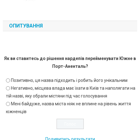
ОПИТУВАННЯ
Як ви ставитесь до рішення нардепів перейменувати Южне в
Порт-Аненталь?
Позитивно, ця назва підходить і робить його унікальним
Негативно, місцева влада має їхати в Київ та наполягати на
тій назві, яку обрали містяни під час голосування
Мені байдуже, назва міста ніяк не вплине на рівень життя
южненців
Подивитись результати