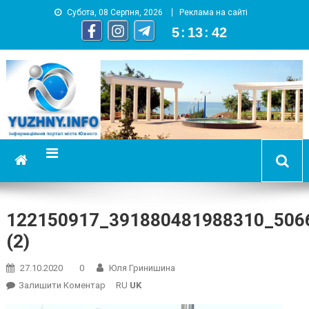
Субота, 08 Серпня, 2026
Реклама на сайті
5
:
13
:
43
YUZHNY.INFO
информационный портал города Южный
122150917_391880481988310_506
(2)
27.10.2020
0
Юля Гринишина
On
Залишити Коментар
RU
UK
122150917_391880481988310_5066698424048366