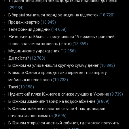
У травні пенсіонерів чекає додаткова надбавка до пенсії
(29 934)
В Україні зміниться порядок надання відпусток
(18 720)
Продаж квартир
(16 945)
Телефонний довідник
(14 668)
Жительница Южного, получившая 19 ножевых ранений,
снова опасается за жизнь (фото)
(13 359)
Медицинские учреждения
(12 956)
Де поїсти?
(12 780)
В Южном на улице нашли крупную сумму денег
(10 893)
В школе Южного проводят эксперимент по запрету
мобильных телефонов
(10 233)
Таксі
(10 158)
Нудистский пляж Южного в списке лучших в Украине
(9 739)
В Южном изменили тариф на водоснабжение
(8 809)
В Южном пойман на взятке свыше 4 тыс. долларов
начальник военкомата
(8 695)
В Южном открылся частный кабинет, где можно получить