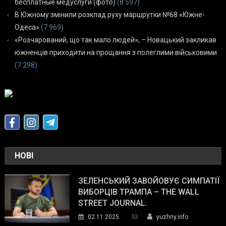
бесплатные медуслуги (фото)
(8 597)
В Южному змінили розклад руху маршрутки №68 «Южне-
Одеса»
(7 969)
«Розчарований, що так мало людей», – Новацький закликав
южненців приходити на прощання з полеглими військовими
(7 298)
НОВІ
ЗЕЛЕНСЬКИЙ ЗАВОЙОВУЄ СИМПАТІЇ
ВИБОРЦІВ ТРАМПА – THE WALL
STREET JOURNAL.
53
02.11.2025
yuzhny.info