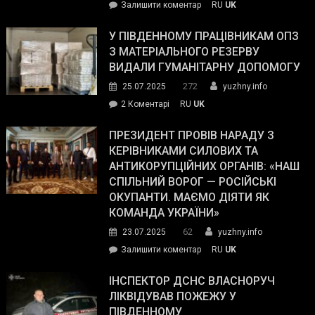
on
Залишити коментар
RU
UK
Зеленський
завойовує
У ПІВДЕННОМУ ПРАЦІВНИКАМ ОПЗ
симпатії
З МАТЕРІАЛЬНОГО РЕЗЕРВУ
виборців
ВИДАЛИ ГУМАНІТАРНУ ДОПОМОГУ
Трампа
272
25.07.2025
yuzhny.info
–
до
2 Коментарі
RU
UK
The
У
Wall
Південному
ПРЕЗИДЕНТ ПРОВІВ НАРАДУ З
Street
працівникам
КЕРІВНИКАМИ СИЛОВИХ ТА
Journal.
ОПЗ
АНТИКОРУПЦІЙНИХ ОРГАНІВ: «НАШ
з
СПІЛЬНИЙ ВОРОГ — РОСІЙСЬКІ
матеріального
ОКУПАНТИ. МАЄМО ДІЯТИ ЯК
резерву
КОМАНДА УКРАЇНИ»
видали
62
23.07.2025
yuzhny.info
гуманітарну
on
Залишити коментар
RU
UK
допомогу
Президент
провів
ІНСПЕКТОР ДСНС ВЛАСНОРУЧ
нараду
ЛІКВІДУВАВ ПОЖЕЖУ У
з
ПІВДЕННОМУ