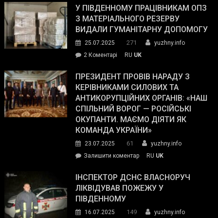
завойовує
У ПІВДЕННОМУ ПРАЦІВНИКАМ ОПЗ
симпатії
З МАТЕРІАЛЬНОГО РЕЗЕРВУ
виборців
ВИДАЛИ ГУМАНІТАРНУ ДОПОМОГУ
Трампа
271
25.07.2025
yuzhny.info
–
до
2 Коментарі
RU
UK
The
У
Wall
Південному
ПРЕЗИДЕНТ ПРОВІВ НАРАДУ З
Street
працівникам
КЕРІВНИКАМИ СИЛОВИХ ТА
Journal.
ОПЗ
АНТИКОРУПЦІЙНИХ ОРГАНІВ: «НАШ
з
СПІЛЬНИЙ ВОРОГ — РОСІЙСЬКІ
матеріального
ОКУПАНТИ. МАЄМО ДІЯТИ ЯК
резерву
КОМАНДА УКРАЇНИ»
видали
61
23.07.2025
yuzhny.info
гуманітарну
on
Залишити коментар
RU
UK
допомогу
Президент
провів
ІНСПЕКТОР ДСНС ВЛАСНОРУЧ
нараду
ЛІКВІДУВАВ ПОЖЕЖУ У
з
ПІВДЕННОМУ
керівниками
149
16.07.2025
yuzhny.info
силових