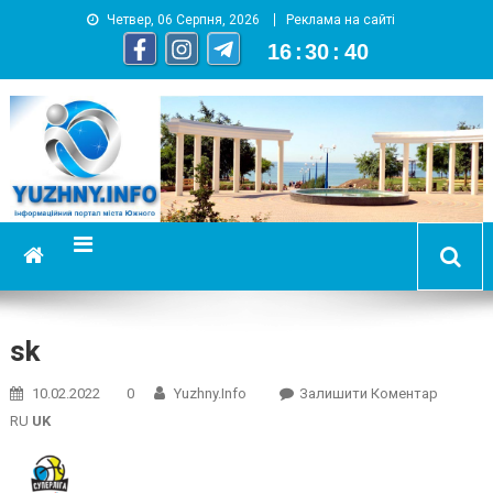
Четвер, 06 Серпня, 2026
Реклама на сайті
16
:
30
:
41
YUZHNY.INFO
информационный портал города Южный
sk
On
10.02.2022
0
Yuzhny.info
Залишити Коментар
Sk
RU
UK