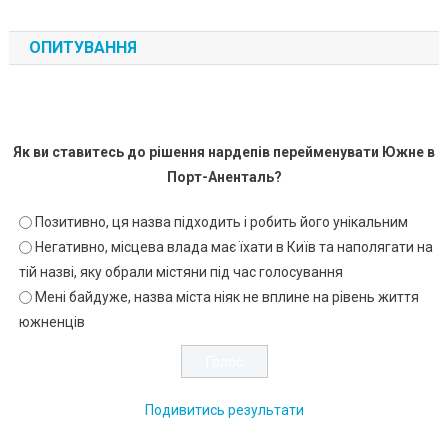
ОПИТУВАННЯ
Як ви ставитесь до рішення нардепів перейменувати Южне в
Порт-Аненталь?
Позитивно, ця назва підходить і робить його унікальним
Негативно, місцева влада має їхати в Київ та наполягати на
тій назві, яку обрали містяни під час голосування
Мені байдуже, назва міста ніяк не вплине на рівень життя
южненців
Подивитись результати