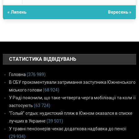
« Липень
Вересень »
СТАТИСТИКА ВІДВІДУВАНЬ
Головна
(376 989)
В СБУ прокоментували затримання заступника Южненського
міського голови
(68 924)
У Раді пояснили, що таке четверта черга мобілізації та коли її
застосують
(63 724)
“Голый” отдых: нудистский пляж в Южном оказался в списке
лучших в Украине
(39 501)
У травні пенсіонерів чекає додаткова надбавка до пенсії
(29 934)