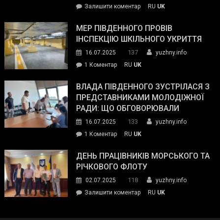
on
Залишити коментар
RU
UK
та
Інспектор
антикорупційних
ДСНС
МЕР ПІВДЕННОГО ПРОВІВ
органів:
власноруч
ІНСПЕКЦІЮ ШКІЛЬНОГО УКРИТТЯ
«Наш
ліквідував
спільний
137
16.07.2025
yuzhny.info
пожежу
ворог
до
1 Коментар
RU
UK
у
—
Мер
Південному
російські
Південного
ВЛАДА ПІВДЕННОГО ЗУСТРІЛАСЯ З
окупанти.
провів
ПРЕДСТАВНИКАМИ МОЛОДІЖНОЇ
Маємо
інспекцію
РАДИ: ЩО ОБГОВОРЮВАЛИ
діяти
шкільного
133
16.07.2025
yuzhny.info
як
укриття
команда
до
1 Коментар
RU
UK
України»
Влада
Південного
ДЕНЬ ПРАЦІВНИКІВ МОРСЬКОГО ТА
зустрілася
РІЧКОВОГО ФЛОТУ
з
118
02.07.2025
yuzhny.info
представниками
on
Залишити коментар
RU
UK
молодіжної
День
ради:
працівників
що