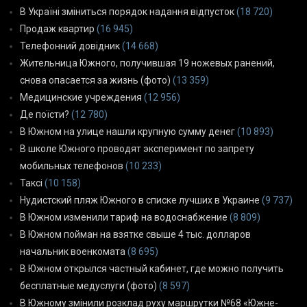
В Україні зміниться порядок надання відпусток
(18 720)
Продаж квартир
(16 945)
Телефонний довідник
(14 668)
Жительница Южного, получившая 19 ножевых ранений,
снова опасается за жизнь (фото)
(13 359)
Медицинские учреждения
(12 956)
Де поїсти?
(12 780)
В Южном на улице нашли крупную сумму денег
(10 893)
В школе Южного проводят эксперимент по запрету
мобильных телефонов
(10 233)
Таксі
(10 158)
Нудистский пляж Южного в списке лучших в Украине
(9 737)
В Южном изменили тариф на водоснабжение
(8 809)
В Южном пойман на взятке свыше 4 тыс. долларов
начальник военкомата
(8 695)
В Южном открылся частный кабинет, где можно получить
бесплатные медуслуги (фото)
(8 597)
В Южному змінили розклад руху маршрутки №68 «Южне-