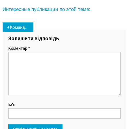
Интересные публикации по этой теме:
Навігація
Команда Суперлиги СК “Химик” уходит на карантин: матчи перенесены
записів
Залишити відповідь
Коментар
*
Ім'я