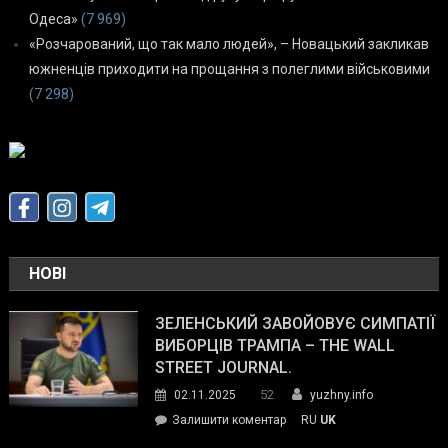
Одеса»
(7 969)
«Розчарований, що так мало людей», – Новацький закликав
южненців приходити на прощання з полеглими військовими
(7 298)
НОВІ
ЗЕЛЕНСЬКИЙ ЗАВОЙОВУЄ СИМПАТІЇ
ВИБОРЦІВ ТРАМПА – THE WALL
STREET JOURNAL.
52
02.11.2025
yuzhny.info
on
Залишити коментар
RU
UK
Зеленський