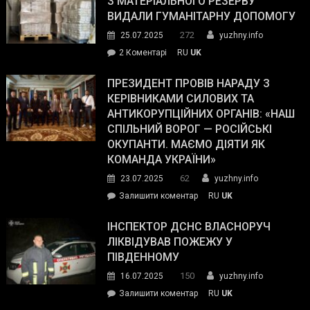
З МАТЕРІАЛЬНОГО РЕЗЕРВУ
виборців
ВИДАЛИ ГУМАНІТАРНУ ДОПОМОГУ
Трампа
272
25.07.2025
yuzhny.info
–
до
2 Коментарі
RU
UK
The
У
Wall
Південному
ПРЕЗИДЕНТ ПРОВІВ НАРАДУ З
Street
працівникам
КЕРІВНИКАМИ СИЛОВИХ ТА
Journal.
ОПЗ
АНТИКОРУПЦІЙНИХ ОРГАНІВ: «НАШ
з
СПІЛЬНИЙ ВОРОГ — РОСІЙСЬКІ
матеріального
ОКУПАНТИ. МАЄМО ДІЯТИ ЯК
резерву
КОМАНДА УКРАЇНИ»
видали
62
23.07.2025
yuzhny.info
гуманітарну
on
Залишити коментар
RU
UK
допомогу
Президент
провів
ІНСПЕКТОР ДСНС ВЛАСНОРУЧ
нараду
ЛІКВІДУВАВ ПОЖЕЖУ У
з
ПІВДЕННОМУ
керівниками
150
16.07.2025
yuzhny.info
силових
on
Залишити коментар
RU
UK
та
Інспектор