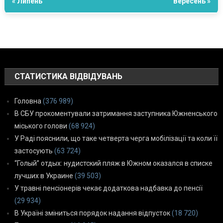
« Липень
Вересень »
СТАТИСТИКА ВІДВІДУВАНЬ
Головна
(376 989)
В СБУ прокоментували затримання заступника Южненського
міського голови
(68 924)
У Раді пояснили, що таке четверта черга мобілізації та коли її
застосують
(63 724)
“Голый” отдых: нудистский пляж в Южном оказался в списке
лучших в Украине
(39 503)
У травні пенсіонерів чекає додаткова надбавка до пенсії
(29 934)
В Україні зміниться порядок надання відпусток
(18 720)