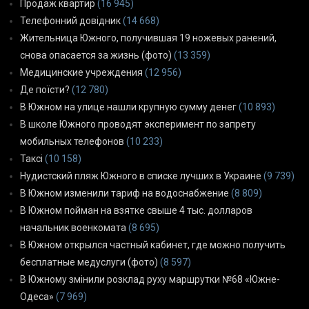
Продаж квартир
(16 945)
Телефонний довідник
(14 668)
Жительница Южного, получившая 19 ножевых ранений,
снова опасается за жизнь (фото)
(13 359)
Медицинские учреждения
(12 956)
Де поїсти?
(12 780)
В Южном на улице нашли крупную сумму денег
(10 893)
В школе Южного проводят эксперимент по запрету
мобильных телефонов
(10 233)
Таксі
(10 158)
Нудистский пляж Южного в списке лучших в Украине
(9 739)
В Южном изменили тариф на водоснабжение
(8 809)
В Южном пойман на взятке свыше 4 тыс. долларов
начальник военкомата
(8 695)
В Южном открылся частный кабинет, где можно получить
бесплатные медуслуги (фото)
(8 597)
В Южному змінили розклад руху маршрутки №68 «Южне-
Одеса»
(7 969)