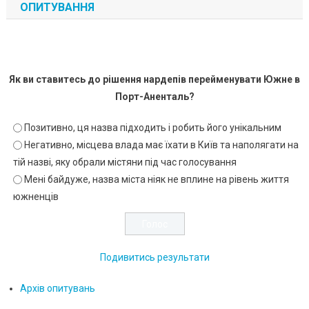
ОПИТУВАННЯ
Як ви ставитесь до рішення нардепів перейменувати Южне в
Порт-Аненталь?
Позитивно, ця назва підходить і робить його унікальним
Негативно, місцева влада має їхати в Київ та наполягати на
тій назві, яку обрали містяни під час голосування
Мені байдуже, назва міста ніяк не вплине на рівень життя
южненців
Подивитись результати
Архів опитувань