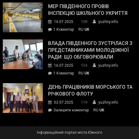
антикорупційних
ДСНС
МЕР ПІВДЕННОГО ПРОВІВ
органів:
власноруч
ІНСПЕКЦІЮ ШКІЛЬНОГО УКРИТТЯ
«Наш
ліквідував
спільний
138
16.07.2025
yuzhny.info
пожежу
ворог
до
1 Коментар
RU
UK
у
—
Мер
Південному
російські
Південного
ВЛАДА ПІВДЕННОГО ЗУСТРІЛАСЯ З
окупанти.
провів
ПРЕДСТАВНИКАМИ МОЛОДІЖНОЇ
Маємо
інспекцію
РАДИ: ЩО ОБГОВОРЮВАЛИ
діяти
шкільного
134
16.07.2025
yuzhny.info
як
укриття
команда
до
1 Коментар
RU
UK
України»
Влада
Південного
ДЕНЬ ПРАЦІВНИКІВ МОРСЬКОГО ТА
зустрілася
РІЧКОВОГО ФЛОТУ
з
119
02.07.2025
yuzhny.info
представниками
on
Залишити коментар
RU
UK
молодіжної
День
ради:
працівників
що
морського
обговорювали
Інформаційний портал міста Южного
та