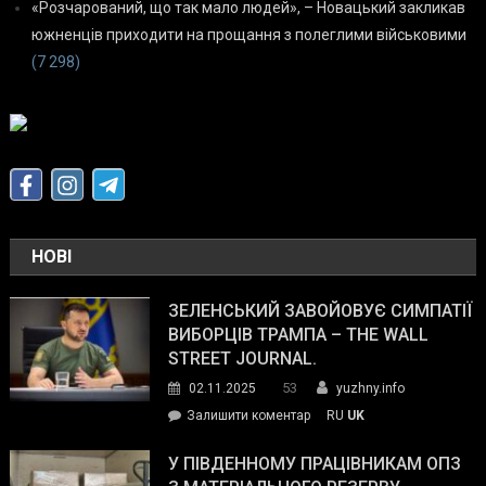
«Розчарований, що так мало людей», – Новацький закликав
южненців приходити на прощання з полеглими військовими
(7 298)
НОВІ
ЗЕЛЕНСЬКИЙ ЗАВОЙОВУЄ СИМПАТІЇ
ВИБОРЦІВ ТРАМПА – THE WALL
STREET JOURNAL.
53
02.11.2025
yuzhny.info
on
Залишити коментар
RU
UK
Зеленський
завойовує
У ПІВДЕННОМУ ПРАЦІВНИКАМ ОПЗ
симпатії