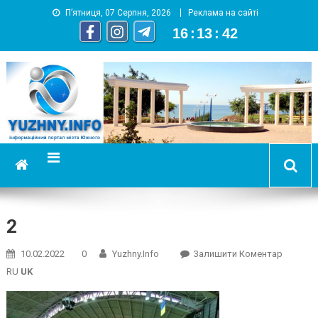
П’ятниця, 07 Серпня, 2026
Реклама на сайті
16
:
13
:
42
YUZHNY.INFO
информационный портал города Южный
2
On
10.02.2022
0
Yuzhny.info
Залишити Коментар
2
RU
UK