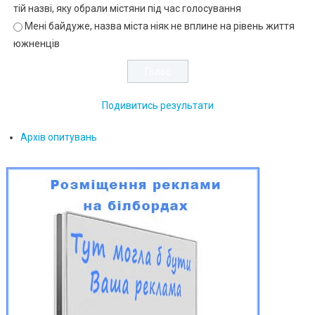
тій назві, яку обрали містяни під час голосування
Мені байдуже, назва міста ніяк не вплине на рівень життя
южненців
Подивитись результати
Архів опитувань