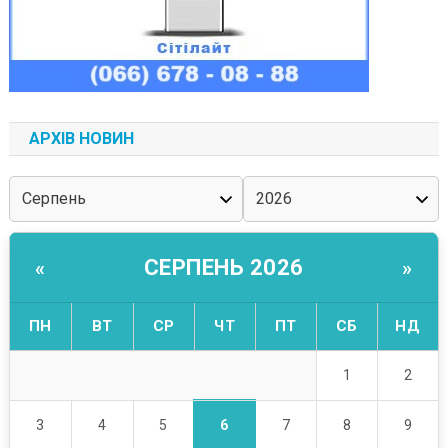
АРХІВ НОВИН
СЕРПЕНЬ 2026
«
»
ПН
ВТ
СР
ЧТ
ПТ
СБ
НД
1
2
6
3
4
5
7
8
9