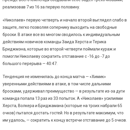
реализовав 7 из 16 за первую половину.
«Николаев» первую четверть и начало второй выглядел слабо в
защите, легко позволяя сопернику выходить на свободные
броски. В атаке все во многом сводилось к индивидуальным
действиям новичков команды Заида Херста и Терика
Бриджмэна, которые во второй четверти поймали кураж и
помогли Николаеву сократить отставание с -16 до -7 до
большого перерыва — 40:47.
Тенденция не изменилась до конца матча — «Химик»
уверенными действиями в атаке, в том числе дальними
бросками, удерживал преимущество — в результате из-за дуги
команда попала 13 раз из 33 попыток. А «Николаев» усилиями
Херста, Волкера и Бриджамана (которые на троих набрали 65
очков) пытался достать гостей. Но в результате максимум, что
им удалось, — сократить к концу встречи отставание до 5 очков.