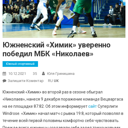
Южненский «Химик» уверенно
победил МБК «Николаев»
Южный спортивный
10.12.2021
35
Юля Гринишина
On
Залишити Коментар
RU
UK
Южненский
Южненский «Химик» во второй раз в сезоне обыграл
«Химик»
«Николаев», нанеся 9 декабря поражение команде Вецваргаса
Уверенно
на ее площадке 87:82. Об этом информирует
сайт
Суперлиги
Победил
Windrose. «Химик» начал матч с рывка 19:8, который позволял в
МБК
«Николаев»
течение всей первой половины комфортно себя чувствовать.
Прежде всего южненцы создавали себе задел трехочковыми,