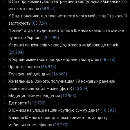
В СБУ прокоментували затримання заступника Южненського
міського голови
(68 924)
У Раді пояснили, що таке четверта черга мобілізації та коли її
застосують
(63 724)
“Голый” отдых: нудистский пляж в Южном оказался в списке
лучших в Украине
(39 499)
У травні пенсіонерів чекає додаткова надбавка до пенсії
(29 934)
В Україні зміниться порядок надання відпусток
(18 720)
Продаж квартир
(16 945)
Телефонний довідник
(14 668)
Жительница Южного, получившая 19 ножевых ранений,
снова опасается за жизнь (фото)
(13 359)
Медицинские учреждения
(12 956)
Де поїсти?
(12 780)
В Южном на улице нашли крупную сумму денег
(10 893)
В школе Южного проводят эксперимент по запрету
мобильных телефонов
(10 233)