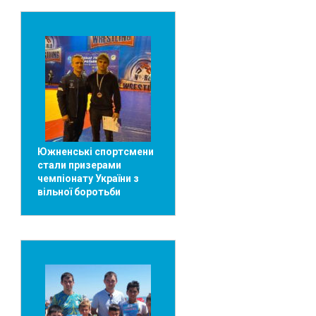
Южненські спортсмени
стали призерами
чемпіонату України з
вільної боротьби