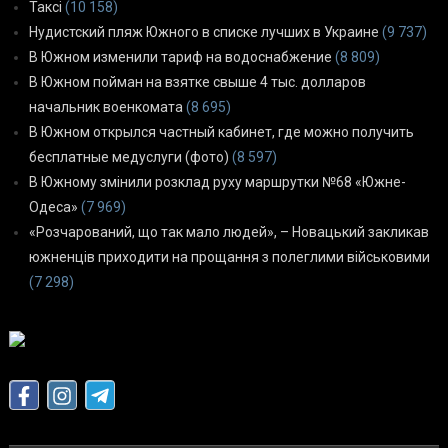
Таксі
(10 158)
Нудистский пляж Южного в списке лучших в Украине
(9 737)
В Южном изменили тариф на водоснабжение
(8 809)
В Южном пойман на взятке свыше 4 тыс. долларов
начальник военкомата
(8 695)
В Южном открылся частный кабинет, где можно получить
бесплатные медуслуги (фото)
(8 597)
В Южному змінили розклад руху маршрутки №68 «Южне-
Одеса»
(7 969)
«Розчарований, що так мало людей», – Новацький закликав
южненців приходити на прощання з полеглими військовими
(7 298)