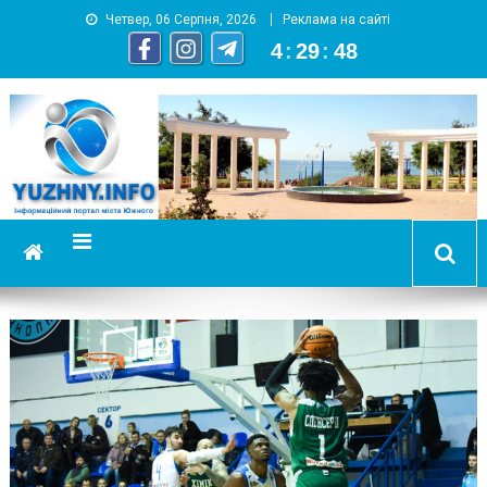
Четвер, 06 Серпня, 2026
Реклама на сайті
4
:
29
:
48
YUZHNY.INFO
информационный портал города Южный