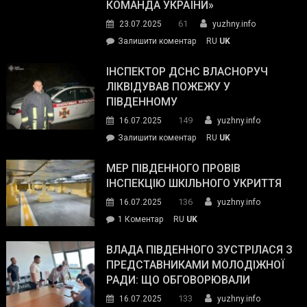
КОМАНДА УКРАЇНИ»
видали
61
23.07.2025
yuzhny.info
гуманітарну
on
Залишити коментар
RU
UK
допомогу
Президент
провів
ІНСПЕКТОР ДСНС ВЛАСНОРУЧ
нараду
ЛІКВІДУВАВ ПОЖЕЖУ У
з
ПІВДЕННОМУ
керівниками
149
16.07.2025
yuzhny.info
силових
on
Залишити коментар
RU
UK
та
Інспектор
антикорупційних
ДСНС
МЕР ПІВДЕННОГО ПРОВІВ
органів:
власноруч
ІНСПЕКЦІЮ ШКІЛЬНОГО УКРИТТЯ
«Наш
ліквідував
спільний
136
16.07.2025
yuzhny.info
пожежу
ворог
до
1 Коментар
RU
UK
у
—
Мер
Південному
російські
Південного
ВЛАДА ПІВДЕННОГО ЗУСТРІЛАСЯ З
окупанти.
провів
ПРЕДСТАВНИКАМИ МОЛОДІЖНОЇ
Маємо
інспекцію
РАДИ: ЩО ОБГОВОРЮВАЛИ
діяти
шкільного
133
16.07.2025
yuzhny.info
як
укриття