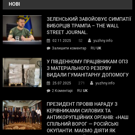
НОВІ
ЗЕЛЕНСЬКИЙ ЗАВОЙОВУЄ СИМПАТІЇ
ВИБОРЦІВ ТРАМПА – THE WALL
STREET JOURNAL.
52
02.11.2025
yuzhny.info
on
Залишити коментар
RU
UK
Зеленський
завойовує
У ПІВДЕННОМУ ПРАЦІВНИКАМ ОПЗ
симпатії
З МАТЕРІАЛЬНОГО РЕЗЕРВУ
виборців
ВИДАЛИ ГУМАНІТАРНУ ДОПОМОГУ
Трампа
271
25.07.2025
yuzhny.info
–
до
2 Коментарі
RU
UK
The
У
Wall
Південному
ПРЕЗИДЕНТ ПРОВІВ НАРАДУ З
Street
працівникам
КЕРІВНИКАМИ СИЛОВИХ ТА
Journal.
ОПЗ
АНТИКОРУПЦІЙНИХ ОРГАНІВ: «НАШ
з
СПІЛЬНИЙ ВОРОГ — РОСІЙСЬКІ
матеріального
ОКУПАНТИ. МАЄМО ДІЯТИ ЯК
резерву