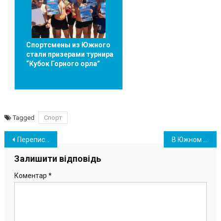
Спортсмены из Южного
стали призерами турнира
“Кубок Горного орла”
Tagged
Спорт
Навігація
Перепись населения Украины-2023: о чем будут спрашивать у украинцев?
В Южном озвучили среднюю зарплату на основных предприятиях и численность работников
записів
Залишити відповідь
Коментар
*