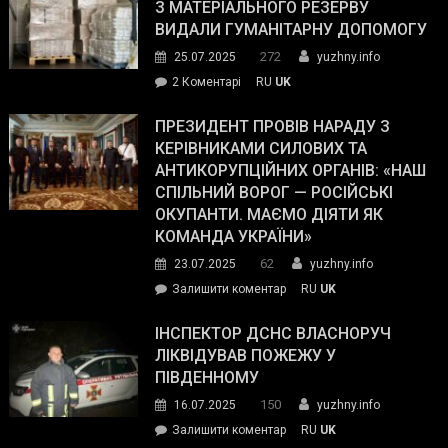
симпатії
З МАТЕРІАЛЬНОГО РЕЗЕРВУ
виборців
ВИДАЛИ ГУМАНІТАРНУ ДОПОМОГУ
Трампа
272
25.07.2025
yuzhny.info
–
до
2 Коментарі
RU
UK
The
У
Wall
Південному
ПРЕЗИДЕНТ ПРОВІВ НАРАДУ З
Street
працівникам
КЕРІВНИКАМИ СИЛОВИХ ТА
Journal.
ОПЗ
АНТИКОРУПЦІЙНИХ ОРГАНІВ: «НАШ
з
СПІЛЬНИЙ ВОРОГ — РОСІЙСЬКІ
матеріального
ОКУПАНТИ. МАЄМО ДІЯТИ ЯК
резерву
КОМАНДА УКРАЇНИ»
видали
62
23.07.2025
yuzhny.info
гуманітарну
on
Залишити коментар
RU
UK
допомогу
Президент
провів
ІНСПЕКТОР ДСНС ВЛАСНОРУЧ
нараду
ЛІКВІДУВАВ ПОЖЕЖУ У
з
ПІВДЕННОМУ
керівниками
150
16.07.2025
yuzhny.info
силових
on
Залишити коментар
RU
UK
та