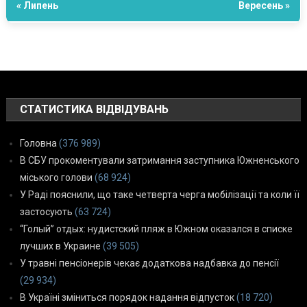
« Липень
Вересень »
СТАТИСТИКА ВІДВІДУВАНЬ
Головна
(376 989)
В СБУ прокоментували затримання заступника Южненського
міського голови
(68 924)
У Раді пояснили, що таке четверта черга мобілізації та коли її
застосують
(63 724)
“Голый” отдых: нудистский пляж в Южном оказался в списке
лучших в Украине
(39 505)
У травні пенсіонерів чекає додаткова надбавка до пенсії
(29 934)
В Україні зміниться порядок надання відпусток
(18 720)