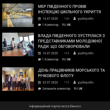
Інспектор
антикорупційних
ДСНС
МЕР ПІВДЕННОГО ПРОВІВ
органів:
власноруч
ІНСПЕКЦІЮ ШКІЛЬНОГО УКРИТТЯ
«Наш
ліквідував
спільний
138
16.07.2025
yuzhny.info
пожежу
ворог
до
1 Коментар
RU
UK
у
—
Мер
Південному
російські
Південного
ВЛАДА ПІВДЕННОГО ЗУСТРІЛАСЯ З
окупанти.
провів
ПРЕДСТАВНИКАМИ МОЛОДІЖНОЇ
Маємо
інспекцію
РАДИ: ЩО ОБГОВОРЮВАЛИ
діяти
шкільного
134
16.07.2025
yuzhny.info
як
укриття
команда
до
1 Коментар
RU
UK
України»
Влада
Південного
ДЕНЬ ПРАЦІВНИКІВ МОРСЬКОГО ТА
зустрілася
РІЧКОВОГО ФЛОТУ
з
119
02.07.2025
yuzhny.info
представниками
on
Залишити коментар
RU
UK
молодіжної
День
ради:
працівників
що
морського
обговорювали
Інформаційний портал міста Южного
та