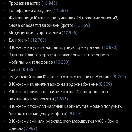
Продаж квартир
(16 945)
Телефонний довідник
(14 668)
Жительница Южного, получившая 19 ножевых ранений,
снова опасается за жизнь (фото)
(13 359)
Медицинские учреждения
(12 956)
Де поїсти?
(12 780)
В Южном на улице нашли крупную сумму денег
(10 893)
В школе Южного проводят эксперимент по запрету
мобильных телефонов
(10 233)
Таксі
(10 158)
Нудистский пляж Южного в списке лучших в Украине
(9 741)
В Южном изменили тариф на водоснабжение
(8 809)
В Южном пойман на взятке свыше 4 тыс. долларов
начальник военкомата
(8 695)
В Южном открылся частный кабинет, где можно получить
бесплатные медуслуги (фото)
(8 597)
В Южному змінили розклад руху маршрутки №68 «Южне-
Одеса»
(7 969)