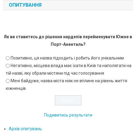
ОПИТУВАННЯ
Як ви ставитесь до рішення нардепів перейменувати Южне в
Порт-Аненталь?
Позитивно, ця назва підходить і робить його унікальним
Негативно, місцева влада має їхати в Київ та наполягати на
тій назві, яку обрали містяни під час голосування
Мені байдуже, назва міста ніяк не вплине на рівень життя
южненців
Подивитись результати
Архів опитувань