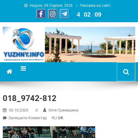
Неділя, 09 Серпня, 2026
Реклама на сайті
4
:
02
:
09
YUZHNY.INFO
информационный портал города Южный
018_9742-812
03.10.2020
0
Юля Гринишина
On
Залишити Коментар
RU
UK
018_9742-
812