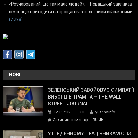
«Розчарований, що так мало людей», – Новацький закликав
южненців приходити на прощання з полеглими військовими
(7 298)
НОВІ
ЗЕЛЕНСЬКИЙ ЗАВОЙОВУЄ СИМПАТІЇ
ВИБОРЦІВ ТРАМПА – THE WALL
STREET JOURNAL.
53
02.11.2025
yuzhny.info
on
Залишити коментар
RU
UK
Зеленський
завойовує
У ПІВДЕННОМУ ПРАЦІВНИКАМ ОПЗ