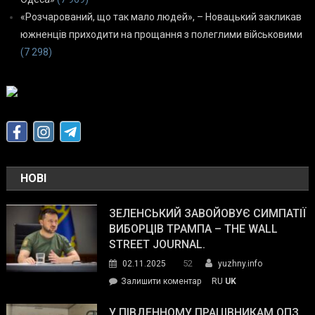
«Розчарований, що так мало людей», – Новацький закликав
южненців приходити на прощання з полеглими військовими
(7 298)
НОВІ
ЗЕЛЕНСЬКИЙ ЗАВОЙОВУЄ СИМПАТІЇ
ВИБОРЦІВ ТРАМПА – THE WALL
STREET JOURNAL.
52
02.11.2025
yuzhny.info
on
Залишити коментар
RU
UK
Зеленський
завойовує
У ПІВДЕННОМУ ПРАЦІВНИКАМ ОПЗ