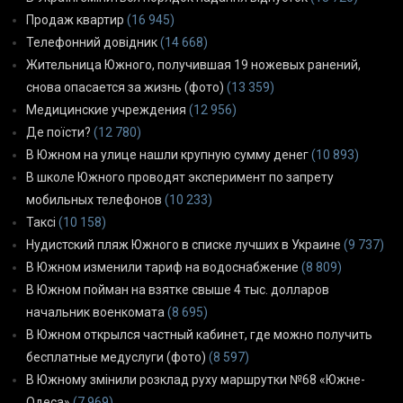
Продаж квартир
(16 945)
Телефонний довідник
(14 668)
Жительница Южного, получившая 19 ножевых ранений,
снова опасается за жизнь (фото)
(13 359)
Медицинские учреждения
(12 956)
Де поїсти?
(12 780)
В Южном на улице нашли крупную сумму денег
(10 893)
В школе Южного проводят эксперимент по запрету
мобильных телефонов
(10 233)
Таксі
(10 158)
Нудистский пляж Южного в списке лучших в Украине
(9 737)
В Южном изменили тариф на водоснабжение
(8 809)
В Южном пойман на взятке свыше 4 тыс. долларов
начальник военкомата
(8 695)
В Южном открылся частный кабинет, где можно получить
бесплатные медуслуги (фото)
(8 597)
В Южному змінили розклад руху маршрутки №68 «Южне-
Одеса»
(7 969)