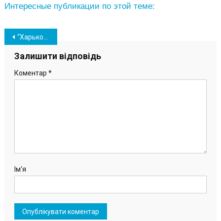
Интересные публикации по этой теме:
Навігація
“Харьковские Соколы” в матче Кубка Украины переиграли южненский “Химик”
записів
Залишити відповідь
Коментар
*
Ім'я