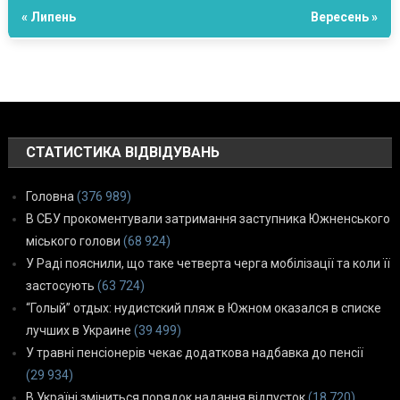
« Липень
Вересень »
СТАТИСТИКА ВІДВІДУВАНЬ
Головна
(376 989)
В СБУ прокоментували затримання заступника Южненського
міського голови
(68 924)
У Раді пояснили, що таке четверта черга мобілізації та коли її
застосують
(63 724)
“Голый” отдых: нудистский пляж в Южном оказался в списке
лучших в Украине
(39 499)
У травні пенсіонерів чекає додаткова надбавка до пенсії
(29 934)
В Україні зміниться порядок надання відпусток
(18 720)