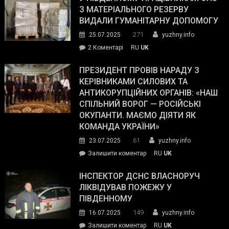
симпатії
З МАТЕРІАЛЬНОГО РЕЗЕРВУ
виборців
ВИДАЛИ ГУМАНІТАРНУ ДОПОМОГУ
Трампа
271
25.07.2025
yuzhny.info
–
до
2 Коментарі
RU
UK
The
У
Wall
Південному
ПРЕЗИДЕНТ ПРОВІВ НАРАДУ З
Street
працівникам
КЕРІВНИКАМИ СИЛОВИХ ТА
Journal.
ОПЗ
АНТИКОРУПЦІЙНИХ ОРГАНІВ: «НАШ
з
СПІЛЬНИЙ ВОРОГ — РОСІЙСЬКІ
матеріального
ОКУПАНТИ. МАЄМО ДІЯТИ ЯК
резерву
КОМАНДА УКРАЇНИ»
видали
61
23.07.2025
yuzhny.info
гуманітарну
on
Залишити коментар
RU
UK
допомогу
Президент
провів
ІНСПЕКТОР ДСНС ВЛАСНОРУЧ
нараду
ЛІКВІДУВАВ ПОЖЕЖУ У
з
ПІВДЕННОМУ
керівниками
149
16.07.2025
yuzhny.info
силових
on
Залишити коментар
RU
UK
та