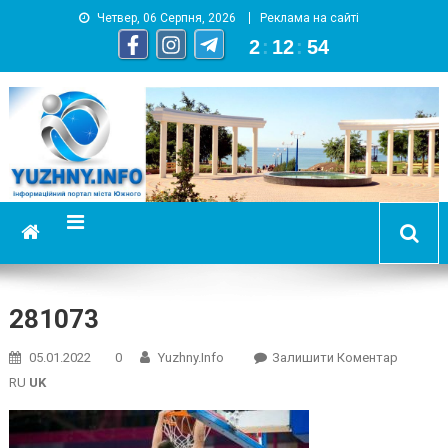
Четвер, 06 Серпня, 2026
Реклама на сайті
2
:
12
:
55
YUZHNY.INFO
информационный портал города Южный
281073
On
05.01.2022
0
Yuzhny.info
Залишити Коментар
281073
RU
UK