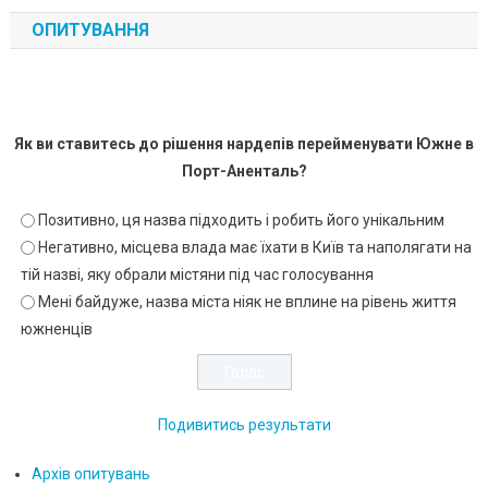
ОПИТУВАННЯ
Як ви ставитесь до рішення нардепів перейменувати Южне в
Порт-Аненталь?
Позитивно, ця назва підходить і робить його унікальним
Негативно, місцева влада має їхати в Київ та наполягати на
тій назві, яку обрали містяни під час голосування
Мені байдуже, назва міста ніяк не вплине на рівень життя
южненців
Подивитись результати
Архів опитувань