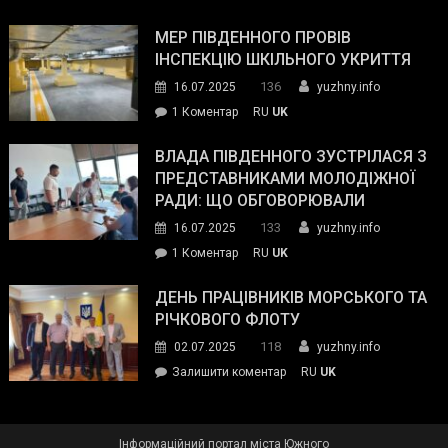
Інспектор
антикорупційних
ДСНС
МЕР ПІВДЕННОГО ПРОВІВ
органів:
власноруч
ІНСПЕКЦІЮ ШКІЛЬНОГО УКРИТТЯ
«Наш
ліквідував
спільний
136
16.07.2025
yuzhny.info
пожежу
ворог
до
1 Коментар
RU
UK
у
—
Мер
Південному
російські
Південного
ВЛАДА ПІВДЕННОГО ЗУСТРІЛАСЯ З
окупанти.
провів
ПРЕДСТАВНИКАМИ МОЛОДІЖНОЇ
Маємо
інспекцію
РАДИ: ЩО ОБГОВОРЮВАЛИ
діяти
шкільного
133
16.07.2025
yuzhny.info
як
укриття
команда
до
1 Коментар
RU
UK
України»
Влада
Південного
ДЕНЬ ПРАЦІВНИКІВ МОРСЬКОГО ТА
зустрілася
РІЧКОВОГО ФЛОТУ
з
118
02.07.2025
yuzhny.info
представниками
on
Залишити коментар
RU
UK
молодіжної
День
ради:
працівників
що
морського
обговорювали
Інформаційний портал міста Южного