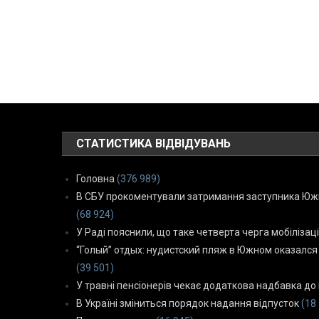
СТАТИСТИКА ВІДВІДУВАНЬ
Головна
(376 989)
В СБУ прокоментували затримання заступника Южн
(68 924)
У Раді пояснили, що таке четверта черга мобілізаці
“Голый” отдых: нудистский пляж в Южном оказался
(39 501)
У травні пенсіонерів чекає додаткова надбавка до 
В Україні зміниться порядок надання відпусток
(18