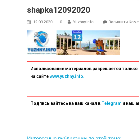
shapka12092020
12.09.2020
0
Yuzhny.info
Залишити Коме
Использование материалов разрешается только 
на сайте
www.yuzhny.info.
Подписывайтесь на наш канал в
Telegram
и наш а
Интересные публикации по этой теме: