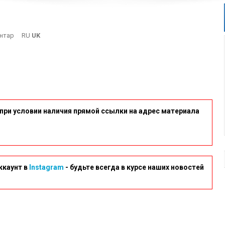
On
нтар
RU
UK
Shapka12092020
при условии наличия прямой ссылки на адрес материала
ккаунт в
Instagram
- будьте всегда в курсе наших новостей