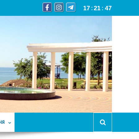
17
:
21
:
48
НЯ