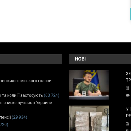
НОВІ
ЗЕ
ТР
енського міського голови
ї та коли її застосують
(63 724)
 в списке лучших в Украине
У 
Р
пенсії
(29 934)
 720)