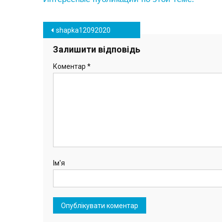
Навігація
shapka12092020
записів
Залишити відповідь
Коментар
*
Ім'я