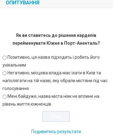
ОПИТУВАННЯ
Як ви ставитесь до рішення нардепів
перейменувати Южне в Порт-Аненталь?
Позитивно, ця назва підходить і робить його
унікальним
Негативно, місцева влада має їхати в Київ та
наполягати на тій назві, яку обрали містяни під час
голосування
Мені байдуже, назва міста ніяк не вплине на
рівень життя южненців
Подивитись результати