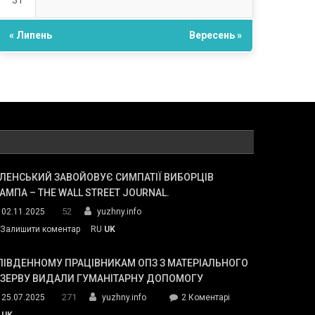
31
« Липень
Вересень »
ЛЕНСЬКИЙ ЗАВОЙОВУЄ СИМПАТІЇ ВИБОРЦІВ
АМПА – THE WALL STREET JOURNAL.
52
02.11.2025
yuzhny.info
on
Залишити коментар
RU
UK
Зеленський
завойовує
ПІВДЕННОМУ ПРАЦІВНИКАМ ОПЗ З МАТЕРІАЛЬНОГО
симпатії
ЕЗЕРВУ ВИДАЛИ ГУМАНІТАРНУ ДОПОМОГУ
виборців
271
до
25.07.2025
yuzhny.info
2 Коментарі
Трампа
У